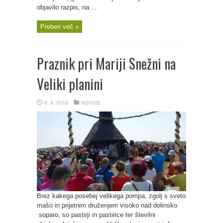
objavilo razpis, na ...
Preberi več »
Praznik pri Mariji Snežni na
Veliki planini
6. 8. 2018
NOVICE
Brez kakega posebej velikega pompa, zgolj s sveto
mašo in prijetnim druženjem visoko nad dolinsko
soparo, so pastirji in pastirice ter številni