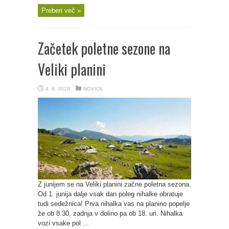
Preberi več »
Začetek poletne sezone na
Veliki planini
4. 6. 2019
NOVICE
Z junijem se na Veliki planini začne poletna sezona.
Od 1. junija dalje vsak dan poleg nihalke obratuje
tudi sedežnica! Prva nihalka vas na planino popelje
že ob 8.30, zadnja v dolino pa ob 18. uri. Nihalka
vozi vsake pol ...