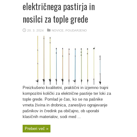
električnega pastirja in
nosilci za tople grede
20. 3. 2024
NOVICE
,
POUDARJENO
Preizkušeno kvalitetni, praktični in izjemno trajni
kompozitni količki za električne pastirje ter loki za
tople grede. Pomlad je čas, ko se na pašnike
vrneta živina in drobnica, zanesljivo ograjevanje
pašnikov in čredink pa običajno, ob uporabi
klasičnih materialov, sodi med ...
Preberi več »