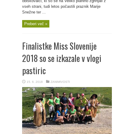
obiskovalci, ki so se na Veliko planino zgrinjali z
vseh strani, tudi letos počastili praznik Marije
Snežne ter ...
Preberi več »
Finalistke Miss Slovenije
2018 so se izkazale v vlogi
pastiric
15. 6. 2018
ZANIMIVOSTI