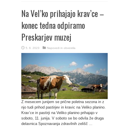
Na Vel’ko prihajajo krav’ce –
konec tedna odpiramo
Preskarjev muzej
5. 6. 2023
Napovedi in obvestila
Z mesecem junijem se prične poletna sezona in z
njo tudi prihod pastirjev in kravic na Veliko planino.
Krav’ce in pastirji na Veliko planino prihajajo v
soboto, 11. junija. V soboto se bo odvila že druga
delavnica Spoznavanja zdravilnih zelišč ...