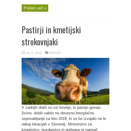
Preberi več »
Pastirji in kmetijski
strokovnjaki
14. 1. 2019
NOVICE
V zadnjih dneh so vsi kmetje, ki pasejo govejo
živino, dobili vabilo na obvezno brezplačno
usposabljanje za leto 2018, ki se bo izvajalo na le
nekaj lokacijah v Sloveniji. Ministrstvo za
kmetijstvo, gozdarstvo in prehrano je namreč