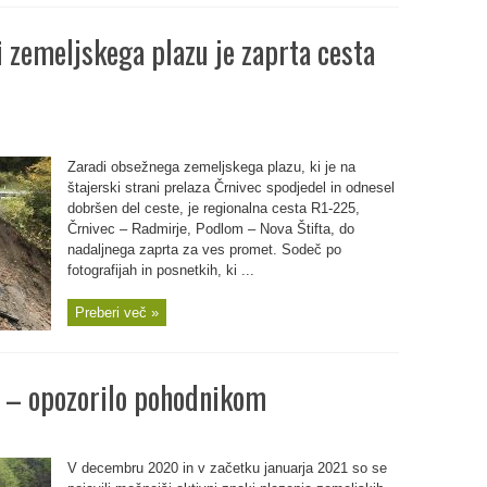
 zemeljskega plazu je zaprta cesta
Zaradi obsežnega zemeljskega plazu, ki je na
štajerski strani prelaza Črnivec spodjedel in odnesel
dobršen del ceste, je regionalna cesta R1-225,
Črnivec – Radmirje, Podlom – Nova Štifta, do
nadaljnega zaprta za ves promet. Sodeč po
fotografijah in posnetkih, ki ...
Preberi več »
k – opozorilo pohodnikom
V decembru 2020 in v začetku januarja 2021 so se