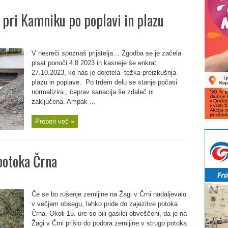
 pri Kamniku po poplavi in plazu
V nesreči spoznaš prijatelja… Zgodba se je začela
pisat ponoči 4.8.2023 in kasneje še enkrat
27.10.2023, ko nas je doletela težka preizkušnja
plazu in poplave. Po trdem delu se stanje počasi
normalizira , čeprav sanacija še zdaleč ni
zaključena. Ampak ...
Preberi več »
potoka Črna
Če se bo rušenje zemljine na Žagi v Črni nadaljevalo
v večjem obsegu, lahko pride do zajezitve potoka
Črna. Okoli 15. ure so bili gasilci obveščeni, da je na
Žagi v Črni prišlo do podora zemljine v strugo potoka