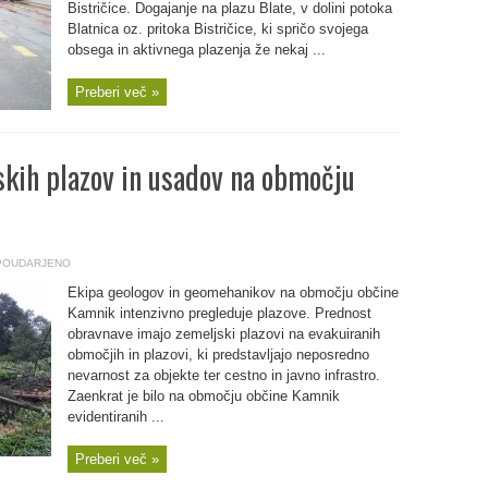
Bistričice. Dogajanje na plazu Blate, v dolini potoka
Blatnica oz. pritoka Bistričice, ki spričo svojega
obsega in aktivnega plazenja že nekaj ...
Preberi več »
skih plazov in usadov na območju
POUDARJENO
Ekipa geologov in geomehanikov na območju občine
Kamnik intenzivno pregleduje plazove. Prednost
obravnave imajo zemeljski plazovi na evakuiranih
območjih in plazovi, ki predstavljajo neposredno
nevarnost za objekte ter cestno in javno infrastro.
Zaenkrat je bilo na območju občine Kamnik
evidentiranih ...
Preberi več »