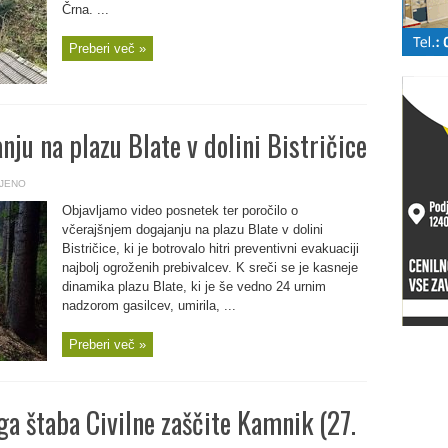
Črna. ...
Preberi več »
nju na plazu Blate v dolini Bistričice
JENO
Objavljamo video posnetek ter poročilo o
včerajšnjem dogajanju na plazu Blate v dolini
Bistričice, ki je botrovalo hitri preventivni evakuaciji
najbolj ogroženih prebivalcev. K sreči se je kasneje
dinamika plazu Blate, ki je še vedno 24 urnim
nadzorom gasilcev, umirila, ...
Preberi več »
ga štaba Civilne zaščite Kamnik (27.