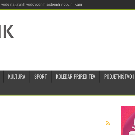
ne vode na javnih vodovodnih sistemih v občini Kamnik
KULTURA
ŠPORT
KOLEDAR PRIREDITEV
PODJETNIŠTVO I