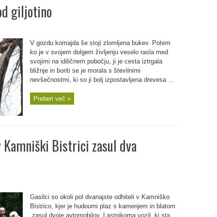
d giljotino
V gozdu komajda še stoji zlomljena bukev. Potem
ko je v svojem dolgem življenju veselo rasla med
svojimi na idiličnem pobočju, ji je cesta iztrgala
bližnje in boriti se je morala s številnimi
nevšečnostmi, ki so ji bolj izpostavljena drevesa ...
Preberi več »
v Kamniški Bistrici zasul dva
Gasilci so okoli pol dvanajste odhiteli v Kamniško
Bistrico, kjer je hudourni plaz s kamenjem in blatom
zasul dvoje avtomobilov. Lastnikoma vozil, ki sta