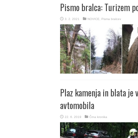
Pismo bralca: Turizem po
3. 2. 2021
NOVICE
,
Pisma bralcev
Plaz kamenja in blata je 
avtomobila
22. 6. 2019
Črna kronika