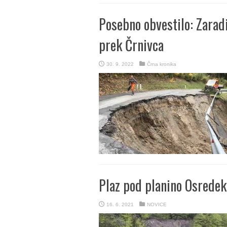
Posebno obvestilo: Zaradi
prek Črnivca
30. 9. 2022
Črna kronika
Plaz pod planino Osrede
16. 6. 2021
NOVICE