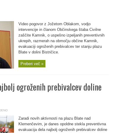
Video pogovor z Jožetom Oblakom, vodjo
intervencije in članom Občinskega štaba Civilne
zaščite Kamnik, o uspešno izpeljanih preventivnih
ukrepih, razmerah na območju občine Kamnik,
evakuaciji ogroženih prebivalcev ter stanju plazu
Blate v dolini Bistričice.
Preberi več »
jbolj ogroženih prebivalcev doline
JENO
Zaradi novih aktivnosti na plazu Blate nad
Klemenčevim, je danes opoldne stekla preventivna
evakuacija dela najbolj ogroženih prebivalcev doline