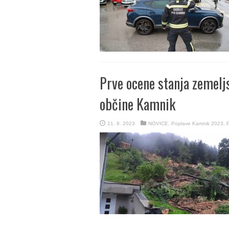
Prve ocene stanja zemelj
občine Kamnik
11. 8. 2023
NOVICE
,
Poplave Kamnik 2023
,