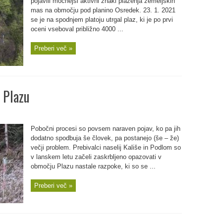
pojavili močnejši aktivni znaki plazenja zemeljskih
mas na območju pod planino Osredek. 23. 1. 2021
se je na spodnjem platoju utrgal plaz, ki je po prvi
oceni vseboval približno 4000 ...
Preberi več »
 Plazu
Pobočni procesi so povsem naraven pojav, ko pa jih
dodatno spodbuja še človek, pa postanejo (še – že)
večji problem. Prebivalci naselij Kališe in Podlom so
v lanskem letu začeli zaskrbljeno opazovati v
območju Plazu nastale razpoke, ki so se ...
Preberi več »