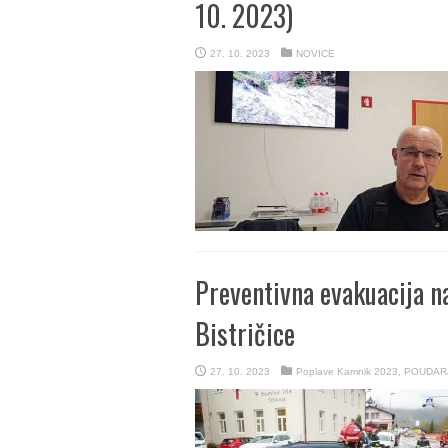
10. 2023)
27. 10. 2023
NOVICE
Preventivna evakuacija na
Bistričice
27. 10. 2023
Poplave Kamnik 2023
,
POUDAR