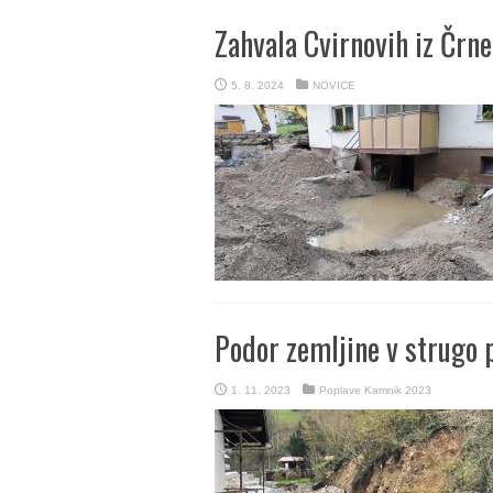
Zahvala Cvirnovih iz Črne
5. 8. 2024
NOVICE
Podor zemljine v strugo 
1. 11. 2023
Poplave Kamnik 2023