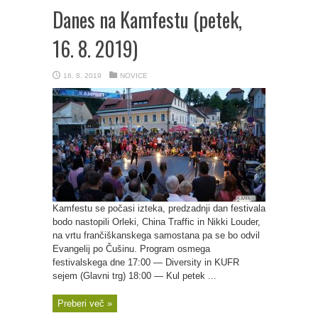
Danes na Kamfestu (petek,
16. 8. 2019)
16. 8. 2019
NOVICE
Kamfestu se počasi izteka, predzadnji dan festivala
bodo nastopili Orleki, China Traffic in Nikki Louder,
na vrtu frančiškanskega samostana pa se bo odvil
Evangelij po Čušinu. Program osmega
festivalskega dne 17:00 — Diversity in KUFR
sejem (Glavni trg) 18:00 — Kul petek ...
Preberi več »