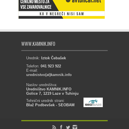
WWW.KAMNIK.INFO
Urednik:
Iztok Čebašek
Telefon:
041 923 922
E-mail:
urednistvo(at)kamnik.info
Naslov uredništva:
Uredništvo KAMNIK.INFO
Golice 7, 1219 Laze v Tuhinju
Tehnični urednik strani:
Blaž Podbevšek - SEOBAM