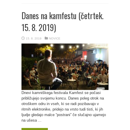
Danes na kamfestu (četrtek.
15. 8. 2019)
15. 8. 2019
NOVICE
Dnevi kamniškega festivala Kamfest se počasi
približujejo svojemu koncu. Danes poleg otrok na
otroškem odru in vseh, ki se radi pozibavajo v
ritmih elektronike, pridejo na vrsto tudi tisti, ki jih
ljudje gledajo malce “postrani” če slučajno ujamejo
na ušesa ...