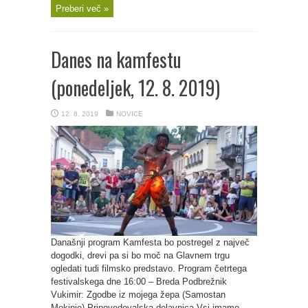
Preberi več »
Danes na kamfestu
(ponedeljek, 12. 8. 2019)
12. 8. 2019
NOVICE
Današnji program Kamfesta bo postregel z največ
dogodki, drevi pa si bo moč na Glavnem trgu
ogledati tudi filmsko predstavo. Program četrtega
festivalskega dne 16:00 – Breda Podbrežnik
Vukimir: Zgodbe iz mojega žepa (Samostan
Mekinje) Pripovedovalska delavnica Vsi imamo