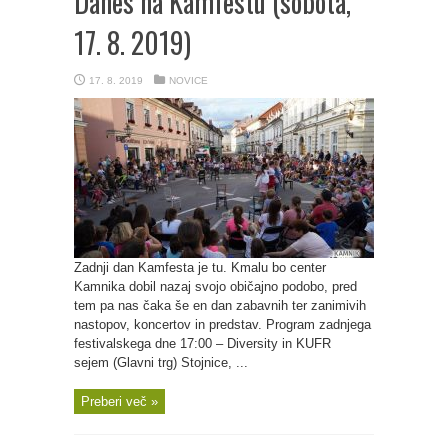
Danes na Kamfestu (sobota,
17. 8. 2019)
17. 8. 2019
NOVICE
Zadnji dan Kamfesta je tu. Kmalu bo center
Kamnika dobil nazaj svojo običajno podobo, pred
tem pa nas čaka še en dan zabavnih ter zanimivih
nastopov, koncertov in predstav. Program zadnjega
festivalskega dne 17:00 – Diversity in KUFR
sejem (Glavni trg) Stojnice, ...
Preberi več »