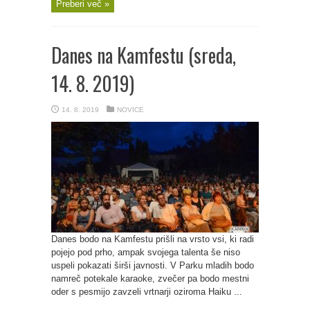
Preberi več »
Danes na Kamfestu (sreda,
14. 8. 2019)
14. 8. 2019
NOVICE
Danes bodo na Kamfestu prišli na vrsto vsi, ki radi
pojejo pod prho, ampak svojega talenta še niso
uspeli pokazati širši javnosti. V Parku mladih bodo
namreč potekale karaoke, zvečer pa bodo mestni
oder s pesmijo zavzeli vrtnarji oziroma Haiku ...