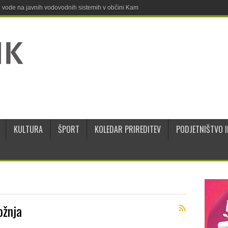
ne vode na javnih vodovodnih sistemih v občini Kamnik
KULTURA
ŠPORT
KOLEDAR PRIREDITEV
PODJETNIŠTVO I
ožnja