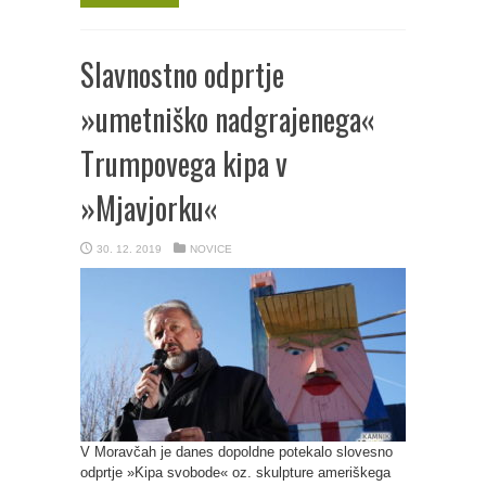
Slavnostno odprtje
»umetniško nadgrajenega«
Trumpovega kipa v
»Mjavjorku«
30. 12. 2019
NOVICE
V Moravčah je danes dopoldne potekalo slovesno
odprtje »Kipa svobode« oz. skulpture ameriškega