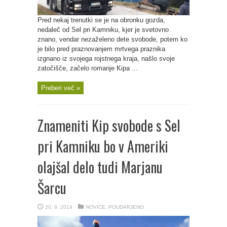
Pred nekaj trenutki se je na obronku gozda,
nedaleč od Sel pri Kamniku, kjer je svetovno
znano, vendar nezaželeno dete svobode, potem ko
je bilo pred praznovanjem mrtvega praznika
izgnano iz svojega rojstnega kraja, našlo svoje
zatočišče, začelo romanje Kipa ...
Preberi več »
Znameniti Kip svobode s Sel
pri Kamniku bo v Ameriki
olajšal delo tudi Marjanu
Šarcu
20. 9. 2019
NOVICE
,
POUDARJENO