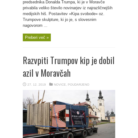
predsednika Donalda Trumpa, ki je v Moravče
privabila veliko število novinarjev iz najrazličnejših
medijskih hiš. Postavitev »Kipa svobode« oz.
Trumpove skulpture, ki jo je, s slovesnim
nagovorom ...
Preberi več »
Razvpiti Trumpov kip je dobil
azil v Moravčah
27. 12. 2019
NOVICE
,
POUDARJENO