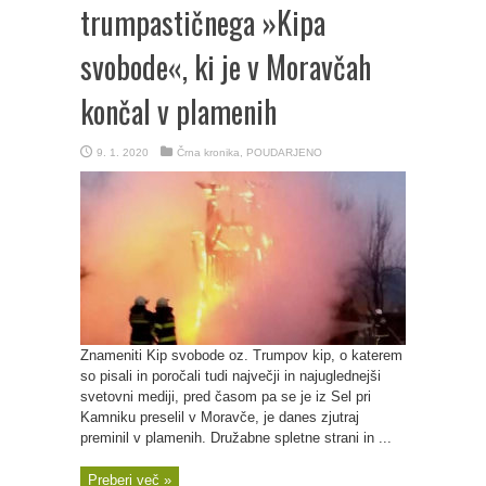
trumpastičnega »Kipa
svobode«, ki je v Moravčah
končal v plamenih
9. 1. 2020
Črna kronika
,
POUDARJENO
Znameniti Kip svobode oz. Trumpov kip, o katerem
so pisali in poročali tudi največji in najuglednejši
svetovni mediji, pred časom pa se je iz Sel pri
Kamniku preselil v Moravče, je danes zjutraj
preminil v plamenih. Družabne spletne strani in ...
Preberi več »