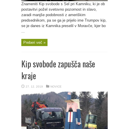
Znameniti Kip svobode s Sel pri Kamniku, ki je ob
postavitvi požel svetovno pozornost in slavo,
zaradi manjše podobnosti z ameriškim
predsednikom, pa se ga je prijelo ime Trumpov kip,
se je danes iz Kamnika preselil v Moravče, kjer bo
...
Preberi več »
Kip svobode zapušča naše
kraje
27. 12. 2019
NOVICE