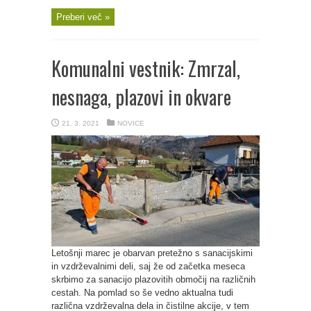
Preberi več »
Komunalni vestnik: Zmrzal,
nesnaga, plazovi in okvare
21. 3. 2021
NOVICE
Letošnji marec je obarvan pretežno s sanacijskimi
in vzdrževalnimi deli, saj že od začetka meseca
skrbimo za sanacijo plazovitih območij na različnih
cestah. Na pomlad so še vedno aktualna tudi
različna vzdrževalna dela in čistilne akcije, v tem