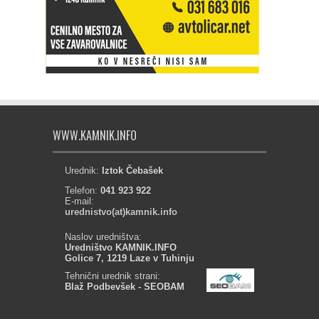
WWW.KAMNIK.INFO
Urednik:
Iztok Čebašek
Telefon:
041 923 922
E-mail:
urednistvo(at)kamnik.info
Naslov uredništva:
Uredništvo KAMNIK.INFO
Golice 7, 1219 Laze v Tuhinju
Tehnični urednik strani:
Blaž Podbevšek - SEOBAM