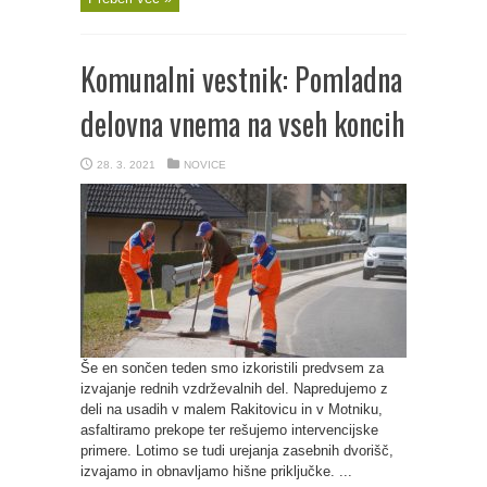
Komunalni vestnik: Pomladna
delovna vnema na vseh koncih
28. 3. 2021
NOVICE
Še en sončen teden smo izkoristili predvsem za
izvajanje rednih vzdrževalnih del. Napredujemo z
deli na usadih v malem Rakitovicu in v Motniku,
asfaltiramo prekope ter rešujemo intervencijske
primere. Lotimo se tudi urejanja zasebnih dvorišč,
izvajamo in obnavljamo hišne priključke. ...