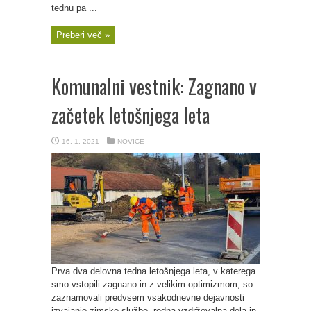
tednu pa ...
Preberi več »
Komunalni vestnik: Zagnano v
začetek letošnjega leta
16. 1. 2021
NOVICE
Prva dva delovna tedna letošnjega leta, v katerega
smo vstopili zagnano in z velikim optimizmom, so
zaznamovali predvsem vsakodnevne dejavnosti
izvajanje zimske službe, redna vzdrževalna dela in