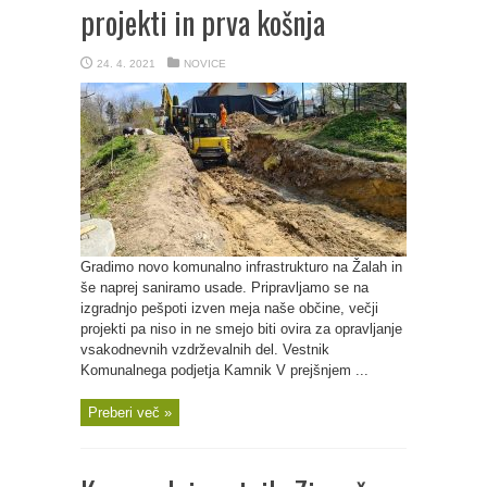
projekti in prva košnja
24. 4. 2021
NOVICE
Gradimo novo komunalno infrastrukturo na Žalah in
še naprej saniramo usade. Pripravljamo se na
izgradnjo pešpoti izven meja naše občine, večji
projekti pa niso in ne smejo biti ovira za opravljanje
vsakodnevnih vzdrževalnih del. Vestnik
Komunalnega podjetja Kamnik V prejšnjem ...
Preberi več »