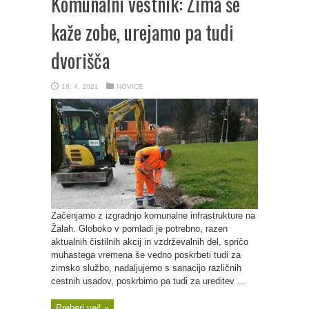
Komunalni vestnik: Zima še
kaže zobe, urejamo pa tudi
dvorišča
18. 4. 2021
NOVICE
Začenjamo z izgradnjo komunalne infrastrukture na
Žalah. Globoko v pomladi je potrebno, razen
aktualnih čistilnih akcij in vzdrževalnih del, spričo
muhastega vremena še vedno poskrbeti tudi za
zimsko službo, nadaljujemo s sanacijo različnih
cestnih usadov, poskrbimo pa tudi za ureditev ...
Preberi več »