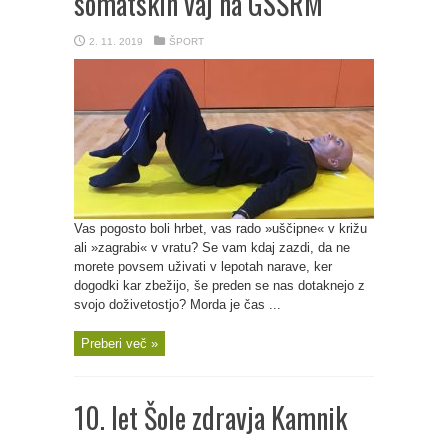
somatskih vaj na GSŠRM
2. 11. 2019
ŠPORT
Vas pogosto boli hrbet, vas rado »uščipne« v križu
ali »zagrabi« v vratu? Se vam kdaj zazdi, da ne
morete povsem uživati v lepotah narave, ker
dogodki kar zbežijo, še preden se nas dotaknejo z
svojo doživetostjo? Morda je čas ...
Preberi več »
10. let Šole zdravja Kamnik