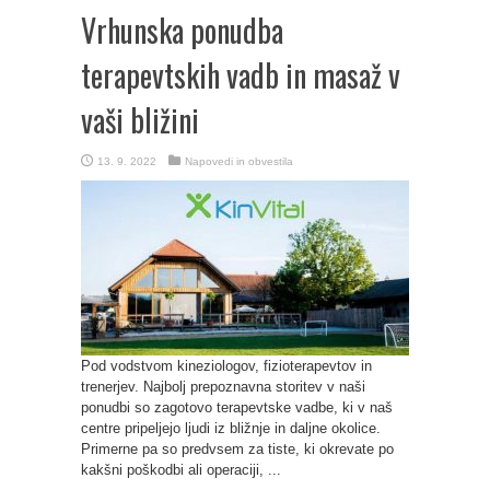
Vrhunska ponudba
terapevtskih vadb in masaž v
vaši bližini
13. 9. 2022
Napovedi in obvestila
Pod vodstvom kineziologov, fizioterapevtov in
trenerjev. Najbolj prepoznavna storitev v naši
ponudbi so zagotovo terapevtske vadbe, ki v naš
centre pripeljejo ljudi iz bližnje in daljne okolice.
Primerne pa so predvsem za tiste, ki okrevate po
kakšni poškodbi ali operaciji, ...