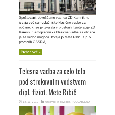
Spoštovani, obveščamo vas, da ZD Kamnik ne
izvaja več samoplačniške klasične vadbe za
občane, ki se je izvajala v prostorih fizioterapije ZD
Kamnik. Samoplačniška klasična vadba za občane
je še vedno mogoča. Izvaja jo Meta Ribič, s.p. v
prostorih GSŠRM, ...
Preberi več »
Telesna vadba za celo telo
pod strokovnim vodstvom
dipl. fiziot. Mete Ribič
13. 11. 2019
Napovedi in obvestila
,
POUDARJENO