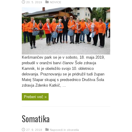
20. 5. 2019
NOVICE
Keršmančev park se je v soboto, 18. maja 2019,
prebudil v oranžni barvi članov Šole zdravja
Kamnik, ki je obeležilo svojo 10. obletnico
delovanja. Praznovanju se je pridružil tudi župan
Matej Slapar skupaj s predsednico Društva Šola
zdravja Zdenko Katkič, ...
Preberi več »
Somatika
27. 9. 2018
Napovedi in obvestila