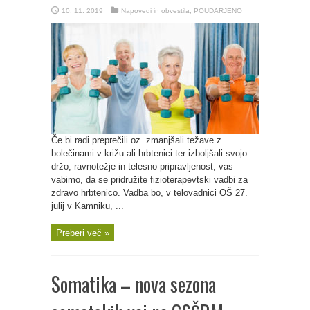
10. 11. 2019
Napovedi in obvestila
,
POUDARJENO
Če bi radi preprečili oz. zmanjšali težave z
bolečinami v križu ali hrbtenici ter izboljšali svojo
držo, ravnotežje in telesno pripravljenost, vas
vabimo, da se pridružite fizioterapevtski vadbi za
zdravo hrbtenico. Vadba bo, v telovadnici OŠ 27.
julij v Kamniku, ...
Preberi več »
Somatika – nova sezona