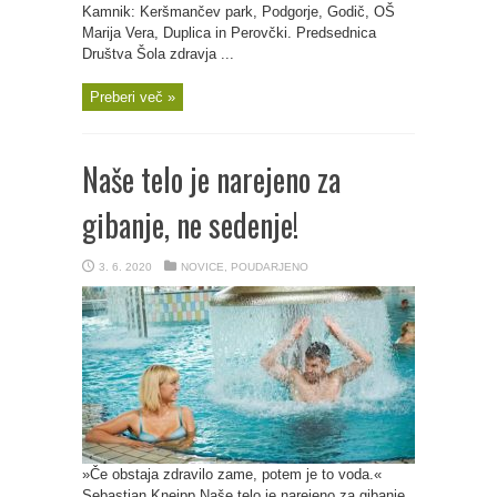
Kamnik: Keršmančev park, Podgorje, Godič, OŠ
Marija Vera, Duplica in Perovčki. Predsednica
Društva Šola zdravja ...
Preberi več »
Naše telo je narejeno za
gibanje, ne sedenje!
3. 6. 2020
NOVICE
,
POUDARJENO
»Če obstaja zdravilo zame, potem je to voda.«
Sebastian Kneipp Naše telo je narejeno za gibanje,