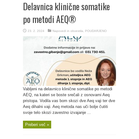
Delavnica klinične somatike
po metodi AEQ®
23. 2. 2024
Napovedi in obvestila
,
POUDARJENO
Vabljeni na delavnico klinične somatike po metodi
AEQ, na kateri se boste srečali z osnovami Aeq
pristopa. Vodila vas bom skozi dve Aeq vaji ter dve
Aeq dihalni vaji. Aeq metoda nas uči bolje čutiti
svoje telo skozi zavestno izvajanje ...
Preberi več »