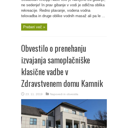
ne sedenje! In prav gibanje v vodi je odlična oblika
rekreacije. Redno plavanje, vodena vodna
telovadba in druge oblike vodnih masaž ali pa le ...
Preberi več »
Obvestilo o prenehanju
izvajanja samoplačniške
klasične vadbe v
Zdravstvenem domu Kamnik
23. 11. 2019
Napovedi in obvestila