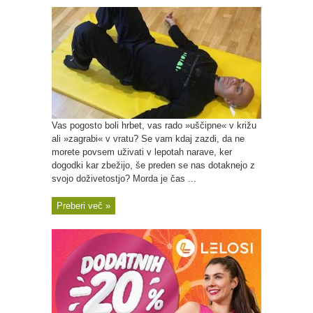
Vas pogosto boli hrbet, vas rado »uščipne« v križu
ali »zagrabi« v vratu? Se vam kdaj zazdi, da ne
morete povsem uživati v lepotah narave, ker
dogodki kar zbežijo, še preden se nas dotaknejo z
svojo doživetostjo? Morda je čas ...
Preberi več »