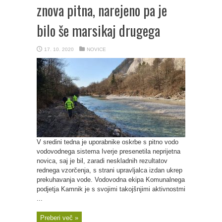
znova pitna, narejeno pa je
bilo še marsikaj drugega
17. 10. 2020
NOVICE
V sredini tedna je uporabnike oskrbe s pitno vodo
vodovodnega sistema Iverje presenetila neprijetna
novica, saj je bil, zaradi neskladnih rezultatov
rednega vzorčenja, s strani upravljalca izdan ukrep
prekuhavanja vode. Vodovodna ekipa Komunalnega
podjetja Kamnik je s svojimi takojšnjimi aktivnostmi
...
Preberi več »