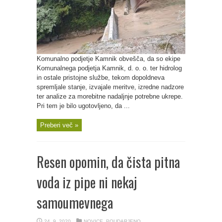
Komunalno podjetje Kamnik obvešča, da so ekipe
Komunalnega podjetja Kamnik, d. o. o. ter hidrolog
in ostale pristojne službe, tekom dopoldneva
spremljale stanje, izvajale meritve, izredne nadzore
ter analize za morebitne nadaljnje potrebne ukrepe.
Pri tem je bilo ugotovljeno, da ...
Preberi več »
Resen opomin, da čista pitna
voda iz pipe ni nekaj
samoumevnega
24. 9. 2020
NOVICE
,
POUDARJENO