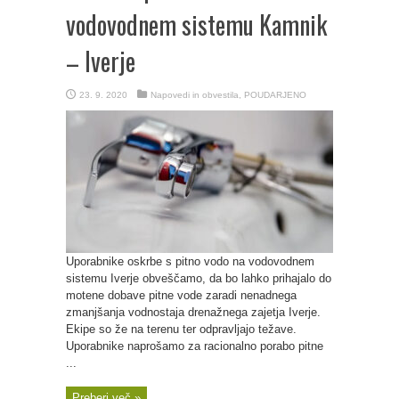
vodovodnem sistemu Kamnik
– Iverje
23. 9. 2020
Napovedi in obvestila
,
POUDARJENO
Uporabnike oskrbe s pitno vodo na vodovodnem
sistemu Iverje obveščamo, da bo lahko prihajalo do
motene dobave pitne vode zaradi nenadnega
zmanjšanja vodnostaja drenažnega zajetja Iverje.
Ekipe so že na terenu ter odpravljajo težave.
Uporabnike naprošamo za racionalno porabo pitne
...
Preberi več »