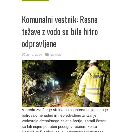
Komunalni vestnik: Resne
težave z vodo so bile hitro
odpravljene
26. 9. 2020
NOVICE
V sredo zvečer je stekla nujna intervencija, ki jo je
botrovalo nenadno in nepredvideno znižanje
vodostaja drenažnega zajetja Iverje, zaradi česar
so bili nujno potrebni posegi v rečnem koritu