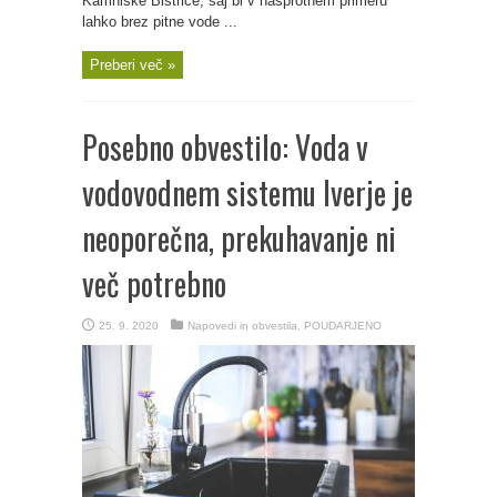
Kamniške Bistrice, saj bi v nasprotnem primeru
lahko brez pitne vode ...
Preberi več »
Posebno obvestilo: Voda v
vodovodnem sistemu Iverje je
neoporečna, prekuhavanje ni
več potrebno
25. 9. 2020
Napovedi in obvestila
,
POUDARJENO