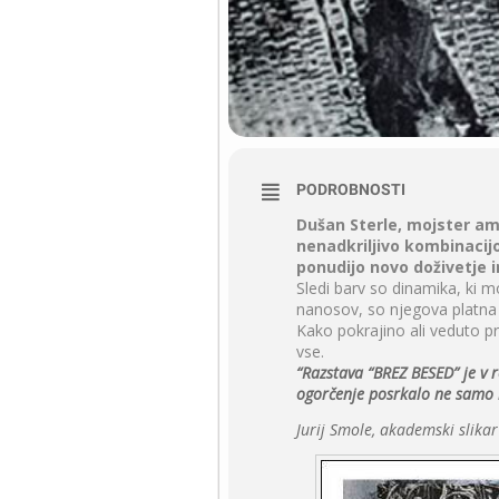
PODROBNOSTI
Dušan Sterle, mojster amb
nenadkriljivo kombinacijo
ponudijo novo doživetje 
Sledi barv so dinamika, ki m
nanosov, so njegova platna o
Kako pokrajino ali veduto pr
vse.
“Razstava “BREZ BESED” je v r
ogorčenje posrkalo ne samo be
Jurij Smole, akademski slikar