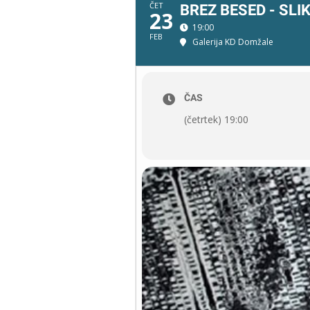
ČET
BREZ BESED - SL
23
19:00
FEB
Galerija KD Domžale
ČAS
(četrtek) 19:00