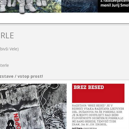
RLE
bivši Vele)
terle
azstave / vstop prost!