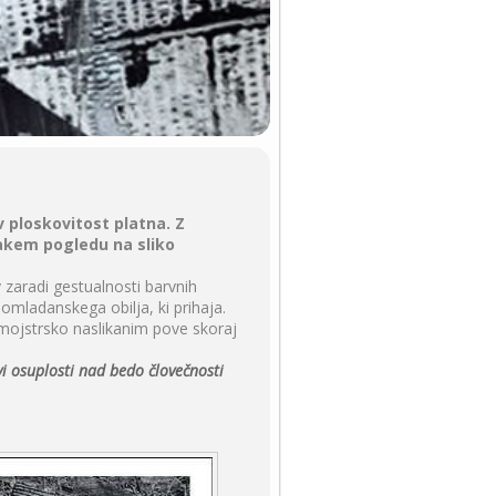
 ploskovitost platna. Z
sakem pogledu na sliko
 zaradi gestualnosti barvnih
omladanskega obilja, ki prihaja.
 mojstrsko naslikanim pove skoraj
vi osuplosti nad bedo človečnosti