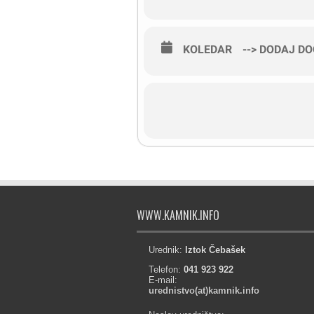
KOLEDAR
--> DODAJ D
WWW.KAMNIK.INFO
Urednik:
Iztok Čebašek
Telefon:
041 923 922
E-mail:
urednistvo(at)kamnik.info