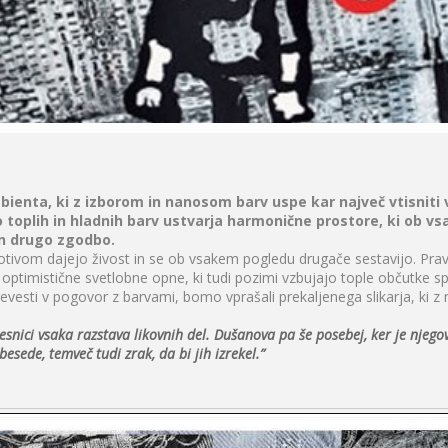
ienta, ki z izborom in nanosom barv uspe kar največ vtisniti v
 toplih in hladnih barv ustvarja harmonične prostore, ki ob v
in drugo zgodbo.
otivom dajejo živost in se ob vsakem pogledu drugače sestavijo. Prav
ptimistične svetlobne opne, ki tudi pozimi vzbujajo tople občutke sp
evesti v pogovor z barvami, bomo vprašali prekaljenega slikarja, ki z
esnici vsaka razstava likovnih del. Dušanova pa še posebej, ker je njego
sede, temveč tudi zrak, da bi jih izrekel.”