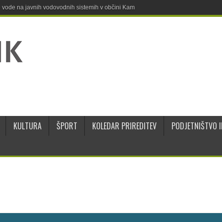
ne vode na javnih vodovodnih sistemih v občini Kamnik
KULTURA
ŠPORT
KOLEDAR PRIREDITEV
PODJETNIŠTVO I