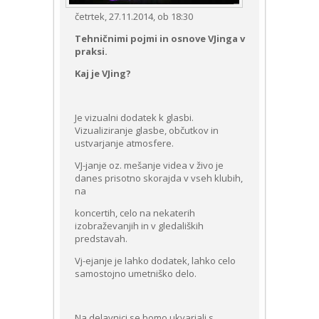
četrtek, 27.11.2014, ob 18:30
Tehničnimi pojmi in osnove VJinga v
praksi.
Kaj je VJing?
Je vizualni dodatek k glasbi.
Vizualiziranje glasbe, občutkov in
ustvarjanje atmosfere.
VJ-janje oz. mešanje videa v živo je
danes prisotno skorajda v vseh klubih,
na
koncertih, celo na nekaterih
izobraževanjih in v gledaliških
predstavah.
Vj-ejanje je lahko dodatek, lahko celo
samostojno umetniško delo.
Na delavnici se bomo ukvarjali s