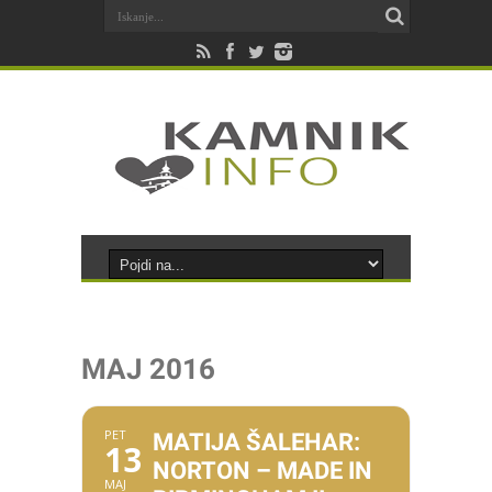
MAJ 2016
PET
MATIJA ŠALEHAR:
13
NORTON – MADE IN
MAJ