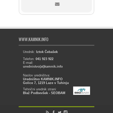
WWW.KAMNIK.INFO
Urednik:
Iztok Čebašek
Telefon:
041 923 922
E-mail:
urednistvo(at)kamnik.info
Naslov uredništva:
Uredništvo KAMNIK.INFO
Golice 7, 1219 Laze v Tuhinju
Tehnični urednik strani:
Blaž Podbevšek - SEOBAM