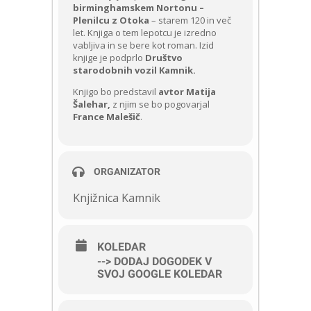
birminghamskem Nortonu –
Plenilcu z Otoka
– starem 120 in več
let. Knjiga o tem lepotcu je izredno
vabljiva in se bere kot roman. Izid
knjige je podprlo
Društvo
starodobnih vozil Kamnik.
Knjigo bo predstavil
avtor Matija
Šalehar,
z njim se bo pogovarjal
France Malešič
.
ORGANIZATOR
Knjižnica Kamnik
KOLEDAR
--> DODAJ DOGODEK V
SVOJ GOOGLE KOLEDAR