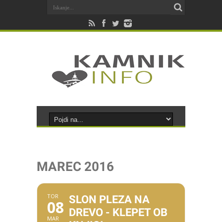
MAREC 2016
TOR
SLON PLEZA NA
08
DREVO - KLEPET OB
MAR