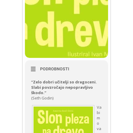
PODROBNOSTI
“Zelo dobri učitelji so dragoceni.
Slabi povzročajo nepopravljivo
škodo.”
(Seth Godin)
Va
bi
m
o
va