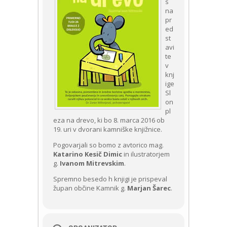
s
na
pr
ed
st
avi
te
v
knj
ige
Sl
on
pl
eza na drevo, ki bo 8. marca 2016 ob
19. uri v dvorani kamniške knjižnice.
Pogovarjali so bomo z avtorico mag.
Katarino Kesič Dimic
in ilustratorjem
g.
Ivanom Mitrevskim
.
Spremno besedo h knjigi je prispeval
župan občine Kamnik g.
Marjan Šarec
.