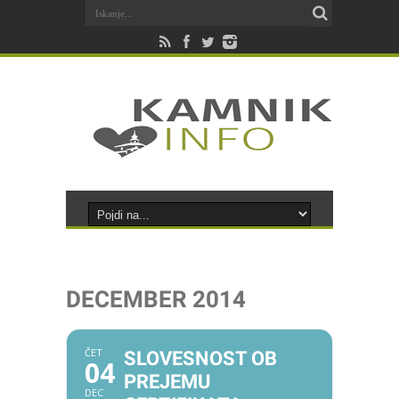
DECEMBER 2014
ČET
SLOVESNOST OB
04
PREJEMU
DEC