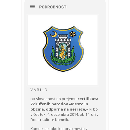
PODROBNOSTI
V A B I L O
na slovesnost ob prejemu
certifikata
Združenih narodov »Mesto in
občina, odporna na nesreče,«
ki bo
v četrtek, 4. decembra 2014, ob 14. uri v
Domu kulture Kamnik.
Kamnik se tako kot prvo mesto v