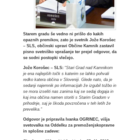
Starem gradu še vedno ni prišlo do kakih
opaznih premikov, zato je svetnik Jože Korošec
– SLS, občinski upravi Občine Kamnik zastavil
pisno svetniško vprašanje ter prejel odgovor, da
se sodni postopki vlečejo.
Jože Korošec – SLS:
“
Stari Grad nad Kamnikom
je ena najlepših točk s katerim se lahko pohvali
redko katera občina v Sloveniji. Glede nato, da je
sedanji najemnik po informacijah že izgubil tožbo in
se mora izseliti nas zanima kaj se sedaj dogaja in
kaj ima občina namen storiti s Starim Gradom v
prihodnje, saj je škoda povzročena v teh letih že
prevelika.”
Odgovor je pripravila Ivanka OGRINEC, višja
svetovalka na Oddelku za premoženjskopravne
in splošne zadeve: