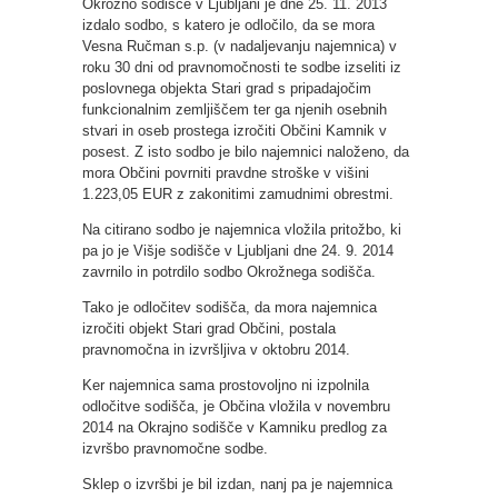
Okrožno sodišče v Ljubljani je dne 25. 11. 2013
izdalo sodbo, s katero je odločilo, da se mora
Vesna Ručman s.p. (v nadaljevanju najemnica) v
roku 30 dni od pravnomočnosti te sodbe izseliti iz
poslovnega objekta Stari grad s pripadajočim
funkcionalnim zemljiščem ter ga njenih osebnih
stvari in oseb prostega izročiti Občini Kamnik v
posest. Z isto sodbo je bilo najemnici naloženo, da
mora Občini povrniti pravdne stroške v višini
1.223,05 EUR z zakonitimi zamudnimi obrestmi.
Na citirano sodbo je najemnica vložila pritožbo, ki
pa jo je Višje sodišče v Ljubljani dne 24. 9. 2014
zavrnilo in potrdilo sodbo Okrožnega sodišča.
Tako je odločitev sodišča, da mora najemnica
izročiti objekt Stari grad Občini, postala
pravnomočna in izvršljiva v oktobru 2014.
Ker najemnica sama prostovoljno ni izpolnila
odločitve sodišča, je Občina vložila v novembru
2014 na Okrajno sodišče v Kamniku predlog za
izvršbo pravnomočne sodbe.
Sklep o izvršbi je bil izdan, nanj pa je najemnica