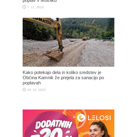
poplav v Motniku
7. 11. 2023
Kako potekajo dela in koliko sredstev je
Občina Kamnik že prejela za sanacijo po
poplavah
26. 10. 2023