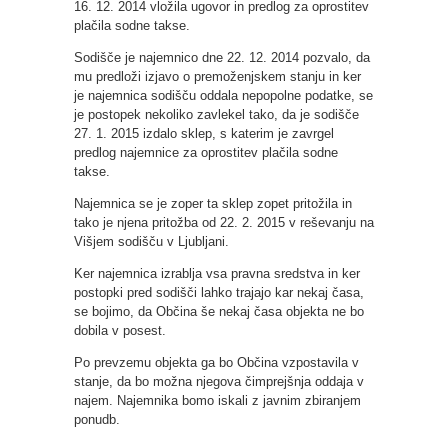
16. 12. 2014 vložila ugovor in predlog za oprostitev
plačila sodne takse.
Sodišče je najemnico dne 22. 12. 2014 pozvalo, da
mu predloži izjavo o premoženjskem stanju in ker
je najemnica sodišču oddala nepopolne podatke, se
je postopek nekoliko zavlekel tako, da je sodišče
27. 1. 2015 izdalo sklep, s katerim je zavrgel
predlog najemnice za oprostitev plačila sodne
takse.
Najemnica se je zoper ta sklep zopet pritožila in
tako je njena pritožba od 22. 2. 2015 v reševanju na
Višjem sodišču v Ljubljani.
Ker najemnica izrablja vsa pravna sredstva in ker
postopki pred sodišči lahko trajajo kar nekaj časa,
se bojimo, da Občina še nekaj časa objekta ne bo
dobila v posest.
Po prevzemu objekta ga bo Občina vzpostavila v
stanje, da bo možna njegova čimprejšnja oddaja v
najem. Najemnika bomo iskali z javnim zbiranjem
ponudb.