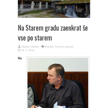
Na Starem gradu zaenkrat še
vse po starem
Objavil:
Urednik
Rubrika:
Pozivi in pobude
26. 3. 2015
Na