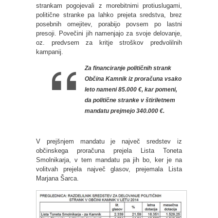
strankam pogojevali z morebitnimi protiuslugami,
politične stranke pa lahko prejeta sredstva, brez
posebnih omejitev, porabijo povsem po lastni
presoji. Povečini jih namenjajo za svoje delovanje,
oz. predvsem za kritje stroškov predvolilnih
kampanij.
Za financiranje političnih strank
Občina Kamnik iz proračuna vsako
leto nameni 85.000 €, kar pomeni,
da politične stranke v štiriletnem
mandatu prejmejo 340.000 €.
V prejšnjem mandatu je največ sredstev iz
občinskega proračuna prejela Lista Toneta
Smolnikarja, v tem mandatu pa jih bo, ker je na
volitvah prejela največ glasov, prejemala Lista
Marjana Šarca.