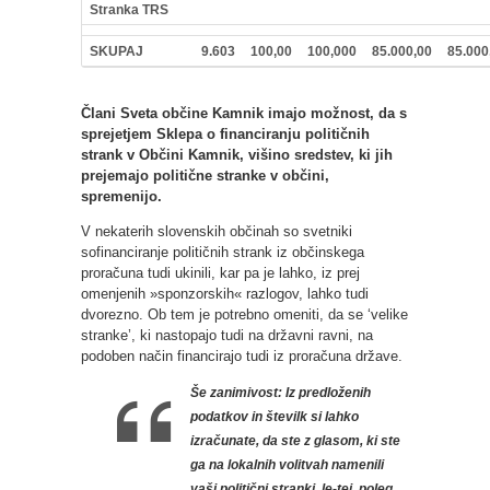
Stranka TRS
SKUPAJ
9.603
100,00
100,000
85.000,00
85.000
Člani Sveta občine Kamnik imajo možnost, da s
sprejetjem Sklepa o financiranju političnih
strank v Občini Kamnik, višino sredstev, ki jih
prejemajo politične stranke v občini,
spremenijo.
V nekaterih slovenskih občinah so svetniki
sofinanciranje političnih strank iz občinskega
proračuna tudi ukinili, kar pa je lahko, iz prej
omenjenih »sponzorskih« razlogov, lahko tudi
dvorezno. Ob tem je potrebno omeniti, da se ‘velike
stranke’, ki nastopajo tudi na državni ravni, na
podoben način financirajo tudi iz proračuna države.
Še zanimivost: Iz predloženih
podatkov in številk si lahko
izračunate, da ste z glasom, ki ste
ga na lokalnih volitvah namenili
vaši politični stranki, le-tej, poleg