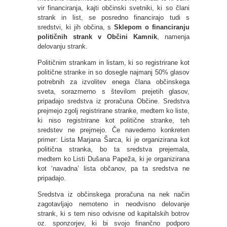
vir financiranja, kajti občinski svetniki, ki so člani
strank in list, se posredno financirajo tudi s
sredstvi, ki jih občina, s
Sklepom o financiranju
političnih strank v Občini Kamnik
, namenja
delovanju strank.
Političnim strankam in listam, ki so registrirane kot
politične stranke in so dosegle najmanj 50% glasov
potrebnih za izvolitev enega člana občinskega
sveta, sorazmerno s številom prejetih glasov,
pripadajo sredstva iz proračuna Občine. Sredstva
prejmejo zgolj registrirane stranke, medtem ko liste,
ki niso registrirane kot politične stranke, teh
sredstev ne prejmejo. Če navedemo konkreten
primer: Lista Marjana Šarca, ki je organizirana kot
politična stranka, bo ta sredstva prejemala,
medtem ko Listi Dušana Papeža, ki je organizirana
kot ‘navadna’ lista občanov, pa ta sredstva ne
pripadajo.
Sredstva iz občinskega proračuna na nek način
zagotavljajo nemoteno in neodvisno delovanje
strank, ki s tem niso odvisne od kapitalskih botrov
oz. sponzorjev, ki bi svojo finančno podporo