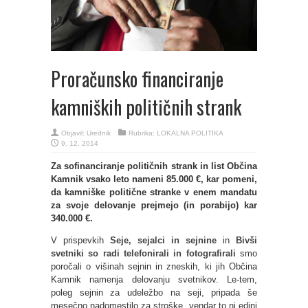
Proračunsko financiranje
kamniških političnih strank
Objavil:
Urednik
Rubrika:
LOKALNA POLITIKA
9. 12. 2014
Za sofinanciranje političnih strank in list Občina
Kamnik vsako leto nameni 85.000 €, kar pomeni,
da kamniške politične stranke v enem mandatu
za svoje delovanje prejmejo (in porabijo) kar
340.000 €.
V prispevkih
Seje, sejalci in sejnine
in
Bivši
svetniki so radi telefonirali in fotografirali
smo
poročali o višinah sejnin in zneskih, ki jih Občina
Kamnik namenja delovanju svetnikov. Le-tem,
poleg sejnin za udeležbo na seji, pripada še
mesečno nadomestilo za stroške, vendar to ni edini