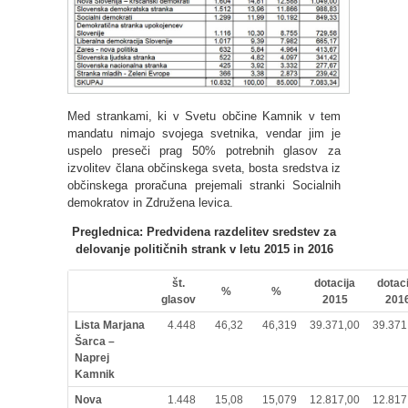
Med strankami, ki v Svetu občine Kamnik v tem
mandatu nimajo svojega svetnika, vendar jim je
uspelo preseči prag 50% potrebnih glasov za
izvolitev člana občinskega sveta, bosta sredstva iz
občinskega proračuna prejemali stranki Socialnih
demokratov in Združena levica.
Preglednica: Predvidena razdelitev sredstev za
delovanje političnih strank v letu 2015 in 2016
št.
dotacija
dotaci
%
%
glasov
2015
201
Lista Marjana
4.448
46,32
46,319
39.371,00
39.371
Šarca –
Naprej
Kamnik
Nova
1.448
15,08
15,079
12.817,00
12.817