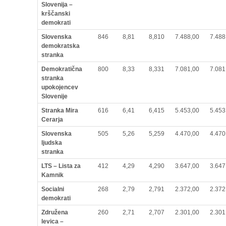
Slovenija –
krščanski
demokrati
Slovenska
846
8,81
8,810
7.488,00
7.488
demokratska
stranka
Demokratična
800
8,33
8,331
7.081,00
7.081
stranka
upokojencev
Slovenije
Stranka Mira
616
6,41
6,415
5.453,00
5.453
Cerarja
Slovenska
505
5,26
5,259
4.470,00
4.470
ljudska
stranka
LTS – Lista za
412
4,29
4,290
3.647,00
3.647
Kamnik
Socialni
268
2,79
2,791
2.372,00
2.372
demokrati
Združena
260
2,71
2,707
2.301,00
2.301
levica –