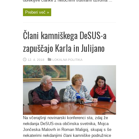
obrekljive članke z netočnimi trditvami oziroma ...
Preberi več »
Člani kamniškega DeSUS-a
zapuščajo Karla in Julijano
12. 4. 2018
LOKALNA POLITIKA
Na včerajšnji novinarski konferenci sta, zdaj že
nekdanja DeSUS-ova občinska svetnika, Mojca
Jončeska Malovrh in Roman Maligoj, skupaj s še
nekaterimi nekdanjimi člani kamniške podružnice