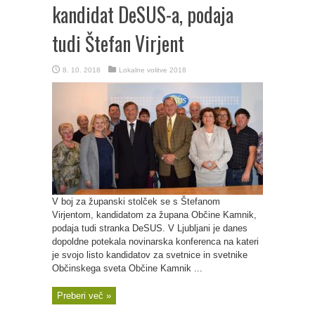
kandidat DeSUS-a, podaja
tudi Štefan Virjent
8. 10. 2018
Lokalne volitve 2018
V boj za županski stolček se s Štefanom
Virjentom, kandidatom za župana Občine Kamnik,
podaja tudi stranka DeSUS. V Ljubljani je danes
dopoldne potekala novinarska konferenca na kateri
je svojo listo kandidatov za svetnice in svetnike
Občinskega sveta Občine Kamnik ...
Preberi več »