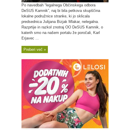
Po navedbah “legalnega Občinskega odbora
DeSUS Kamnik”, naj bi bila petkova skupščina
lokalne podružnice stranke, ki jo sklicala
predsednica Julijana Bizjak Mlakar, nelegalna.
Razprtije in razkol znotraj OO DeSUS Kamnik, o
katerih smo na našem portalu že poročali, Karl
Erjavec ...
Preberi več »