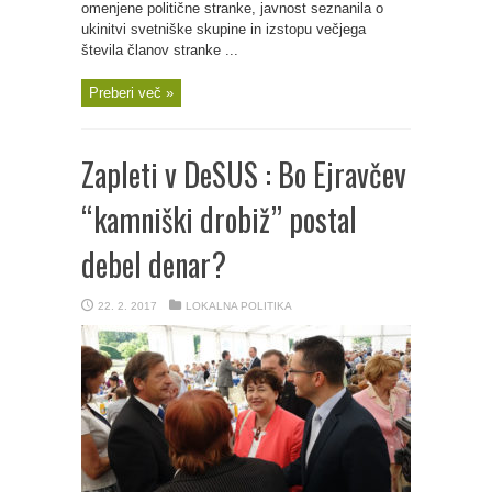
omenjene politične stranke, javnost seznanila o
ukinitvi svetniške skupine in izstopu večjega
števila članov stranke ...
Preberi več »
Zapleti v DeSUS : Bo Ejravčev
“kamniški drobiž” postal
debel denar?
22. 2. 2017
LOKALNA POLITIKA