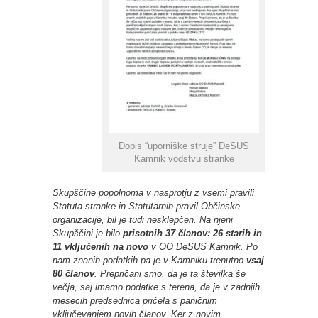
Dopis “uporniške struje” DeSUS
Kamnik vodstvu stranke
Skupščine popolnoma v nasprotju z vsemi pravili
Statuta stranke in Statutarnih pravil Občinske
organizacije, bil je tudi nesklepčen. Na njeni
Skupščini je bilo
prisotnih 37 članov: 26 starih in
11 vključenih na novo
v OO DeSUS Kamnik. Po
nam znanih podatkih pa je v Kamniku trenutno
vsaj
80 članov
. Prepričani smo, da je ta številka še
večja, saj imamo podatke s terena, da je v zadnjih
mesecih predsednica pričela s paničnim
vključevanjem novih članov. Ker z novim