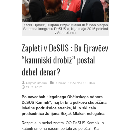
Karel Erjavec, Julijana Bizjak Mlakar in župan Marjan
Šarec na kongresu DeSUS-a, ki je maja 2016 potekal
v Arboretumu.
Zapleti v DeSUS : Bo Ejravčev
“kamniški drobiž” postal
debel denar?
Objavil:
Urednik
Rubrika:
LOKALNA POLITIKA
22. 2. 2017
Po navedbah “legalnega Občinskega odbora
DeSUS Kamnik”, naj bi bila petkova skupščina
lokalne podružnice stranke, ki jo sklicala
predsednica Julijana Bizjak Mlakar, nelegalna.
Razprtije in razkol znotraj OO DeSUS Kamnik, o
katerih smo na našem portalu že poročali, Karl