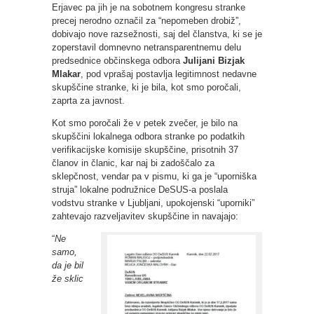
Erjavec pa jih je na sobotnem kongresu stranke
precej nerodno označil za “nepomeben drobiž”,
dobivajo nove razsežnosti, saj del članstva, ki se je
zoperstavil domnevno netransparentnemu delu
predsednice občinskega odbora
Julijani Bizjak
Mlakar
, pod vprašaj postavlja legitimnost nedavne
skupščine stranke, ki je bila, kot smo poročali,
zaprta za javnost.
Kot smo poročali že v petek zvečer, je bilo na
skupščini lokalnega odbora stranke po podatkih
verifikacijske komisije skupščine, prisotnih 37
članov in članic, kar naj bi zadoščalo za
sklepčnost, vendar pa v pismu, ki ga je “uporniška
struja” lokalne podružnice DeSUS-a poslala
vodstvu stranke v Ljubljani, upokojenski “uporniki”
zahtevajo razveljavitev skupščine in navajajo:
“
Ne
samo,
da je bil
že sklic