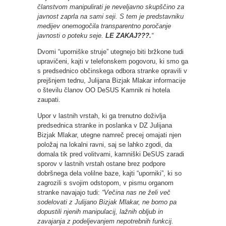
članstvom manipulirati je neveljavno skupščino za
javnost zaprla na sami seji. S tem je predstavniku
medijev onemogočila transparentno poročanje
javnosti o poteku seje.
LE ZAKAJ???.
“
Dvomi “uporniške struje” utegnejo biti bržkone tudi
upravičeni, kajti v telefonskem pogovoru, ki smo ga
s predsednico občinskega odbora stranke opravili v
prejšnjem tednu, Julijana Bizjak Mlakar informacije
o številu članov OO DeSUS Kamnik ni hotela
zaupati.
Upor v lastnih vrstah, ki ga trenutno doživlja
predsednica stranke in poslanka v DZ Julijana
Bizjak Mlakar, utegne namreč precej omajati njen
položaj na lokalni ravni, saj se lahko zgodi, da
domala tik pred volitvami, kamniški DeSUS zaradi
sporov v lastnih vrstah ostane brez podpore
dobršnega dela volilne baze, kajti “uporniki”, ki so
zagrozili s svojim odstopom, v pismu organom
stranke navajajo tudi:
“Večina nas ne želi več
sodelovati z Julijano Bizjak Mlakar, ne bomo pa
dopustili njenih manipulacij, lažnih obljub in
zavajanja z podeljevanjem nepotrebnih funkcij.