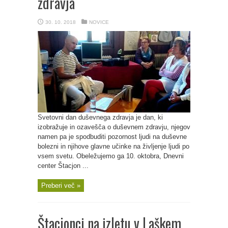
zdravja
30. 10. 2018
NOVICE
Svetovni dan duševnega zdravja je dan, ki
izobražuje in ozavešča o duševnem zdravju, njegov
namen pa je spodbuditi pozornost ljudi na duševne
bolezni in njihove glavne učinke na življenje ljudi po
vsem svetu. Obeležujemo ga 10. oktobra, Dnevni
center Štacjon ...
Preberi več »
Štacjonci na izletu v Laškem