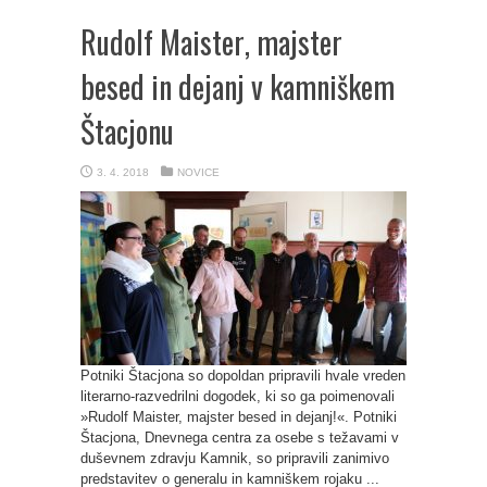
Rudolf Maister, majster
besed in dejanj v kamniškem
Štacjonu
3. 4. 2018
NOVICE
Potniki Štacjona so dopoldan pripravili hvale vreden
literarno-razvedrilni dogodek, ki so ga poimenovali
»Rudolf Maister, majster besed in dejanj!«. Potniki
Štacjona, Dnevnega centra za osebe s težavami v
duševnem zdravju Kamnik, so pripravili zanimivo
predstavitev o generalu in kamniškem rojaku ...