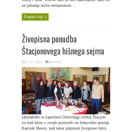
se jutranje nizke temperature ...
Preberi več »
Živopisna ponudba
Štacjonovega hišnega sejma
6. 12. 2016
NOVICE
Uporabniki in zaposleni Dnevnega centra Štacjon
so tudi letos v svojih prostorih na železniški postaji
Kamnik Mesto, tudi letos pripravili živopisen hišni