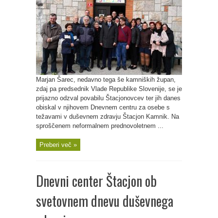
Marjan Šarec, nedavno tega še kamniških župan,
zdaj pa predsednik Vlade Republike Slovenije, se je
prijazno odzval povabilu Štacjonovcev ter jih danes
obiskal v njihovem Dnevnem centru za osebe s
težavami v duševnem zdravju Štacjon Kamnik. Na
sproščenem neformalnem prednovoletnem ...
Preberi več »
Dnevni center Štacjon ob
svetovnem dnevu duševnega