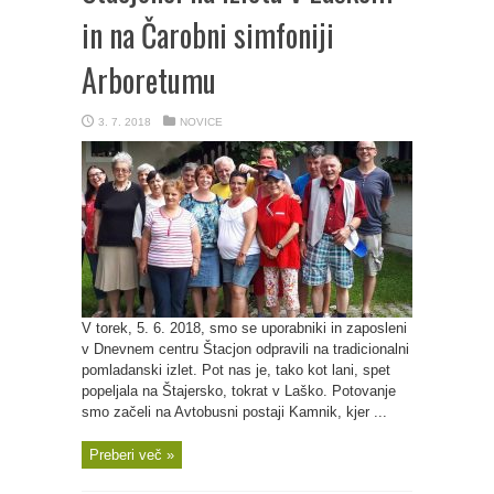
in na Čarobni simfoniji
Arboretumu
3. 7. 2018
NOVICE
V torek, 5. 6. 2018, smo se uporabniki in zaposleni
v Dnevnem centru Štacjon odpravili na tradicionalni
pomladanski izlet. Pot nas je, tako kot lani, spet
popeljala na Štajersko, tokrat v Laško. Potovanje
smo začeli na Avtobusni postaji Kamnik, kjer ...
Preberi več »