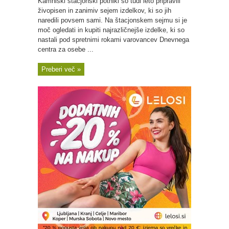
Kamniški štacjonski potniki so tudi leto pripravili
živopisen in zanimiv sejem izdelkov, ki so jih
naredili povsem sami. Na štacjonskem sejmu si je
moč ogledati in kupiti najrazličnejše izdelke, ki so
nastali pod spretnimi rokami varovancev Dnevnega
centra za osebe ...
Preberi več »