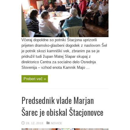
Včeraj dopoldne so potniki Štacjona uprizorili
prijeten dramsko-glasbeni dogodek z naslovom Šel
je potnik skozi kamniški vek, zbranim pa se je
pridružil tudi župan Matej Slapar skupaj z
direktorico Centra za socialno delo Osrednja
Slovenija – vzhod enota Kamnik Majo ...
Preberi več »
Predsednik vlade Marjan
Šarec je obiskal Štacjonovce
28. 12. 2018
NOVICE