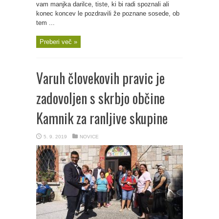
vam manjka darilce, tiste, ki bi radi spoznali ali
konec koncev le pozdravili že poznane sosede, ob
tem ...
Preberi več »
Varuh človekovih pravic je
zadovoljen s skrbjo občine
Kamnik za ranljive skupine
5. 9. 2019
NOVICE