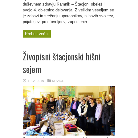
duševnem zdravju Kamnik – Štacjon, obeležili
svojo 4. obletnico delovanja. Z velikim veseljem se
je zabavi in srečanju uporabnikov, njihovih svojcev,
prijateljev, prostovoljcev, zaposlenih ...
Preberi več »
Živopisni štacjonski hišni
sejem
1. 12. 2015
NOVICE