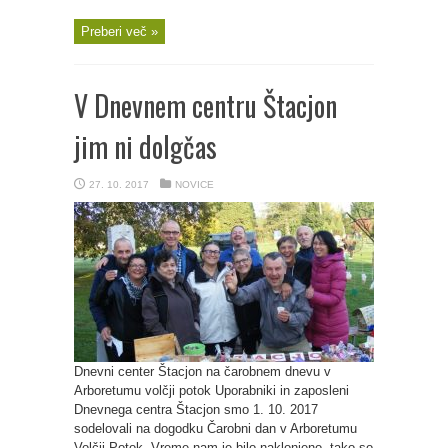
Preberi več »
V Dnevnem centru Štacjon
jim ni dolgčas
27. 10. 2017
NOVICE
Dnevni center Štacjon na čarobnem dnevu v
Arboretumu volčji potok Uporabniki in zaposleni
Dnevnega centra Štacjon smo 1. 10. 2017
sodelovali na dogodku Čarobni dan v Arboretumu
Volčji Potok. Vreme nam je bilo naklonjeno, tako so