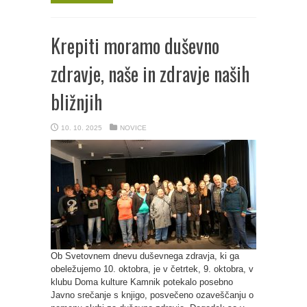
Krepiti moramo duševno
zdravje, naše in zdravje naših
bližnjih
10. 10. 2025
NOVICE
Ob Svetovnem dnevu duševnega zdravja, ki ga
obeležujemo 10. oktobra, je v četrtek, 9. oktobra, v
klubu Doma kulture Kamnik potekalo posebno
Javno srečanje s knjigo, posvečeno ozaveščanju o