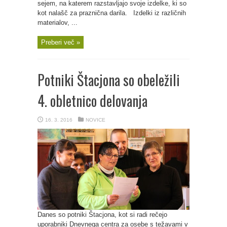
sejem, na katerem razstavljajo svoje izdelke, ki so
kot nalašč za praznična darila. Izdelki iz različnih
materialov, ...
Preberi več »
Potniki Štacjona so obeležili
4. obletnico delovanja
16. 3. 2016
NOVICE
Danes so potniki Štacjona, kot si radi rečejo
uporabniki Dnevnega centra za osebe s težavami v