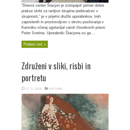
“Dnevni center Štacjon je izstopajoč primer dobre
prakse skrbi za ranljive skupine prebivalcev v
skupnosti,” je v prijetni družbi uporabnikov, treh
zaposlenih in prostovoljcev v okviru poslovanja v
Kamniku včeraj ugotavljal varuh človekovih pravic
Peter Svetina. Uporabniki Štacjona so ga ...
Preberi več »
Združeni v sliki, risbi in
portretu
17. 5. 2019
KULTURA