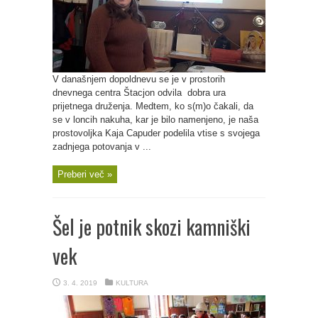
V današnjem dopoldnevu se je v prostorih
dnevnega centra Štacjon odvila dobra ura
prijetnega druženja. Medtem, ko s(m)o čakali, da
se v loncih nakuha, kar je bilo namenjeno, je naša
prostovoljka Kaja Capuder podelila vtise s svojega
zadnjega potovanja v ...
Preberi več »
Šel je potnik skozi kamniški
vek
3. 4. 2019
KULTURA