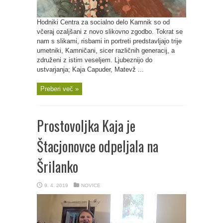
Hodniki Centra za socialno delo Kamnik so od
včeraj ozaljšani z novo slikovno zgodbo. Tokrat se
nam s slikami, risbami in portreti predstavljajo trije
umetniki, Kamničani, sicer različnih generacij, a
združeni z istim veseljem. Ljubeznijo do
ustvarjanja; Kaja Capuder, Matevž ...
Preberi več »
Prostovoljka Kaja je
Štacjonovce odpeljala na
Šrilanko
9. 4. 2019
NOVICE