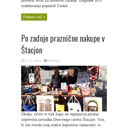
pomenu skrbi za duševno zdravje. Dogodek so v
sodelovanju pripravili Center ...
Preberi več »
Po zadnje praznične nakupe v
Štacjon
5. 12. 2019
NOVICE
Okolju, očem in tudi žepu ne neprijazna pisana
sejemska ponudba Dnevnega centra Štacjon. Vse,
ki ste morda vsaj malce trajnostno naravnani, in