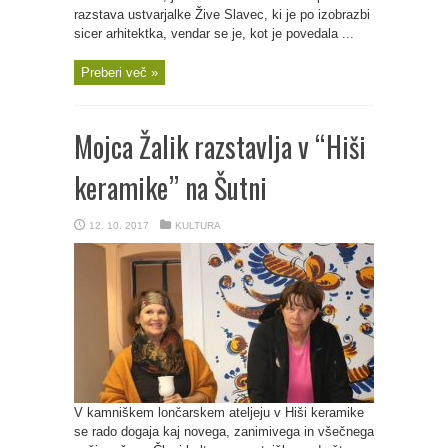
razstava ustvarjalke Žive Slavec, ki je po izobrazbi
sicer arhitektka, vendar se je, kot je povedala ...
Preberi več »
Mojca Žalik razstavlja v “Hiši
keramike” na Šutni
12. 10. 2017
KULTURA
V kamniškem lončarskem ateljeju v Hiši keramike
se rado dogaja kaj novega, zanimivega in všečnega