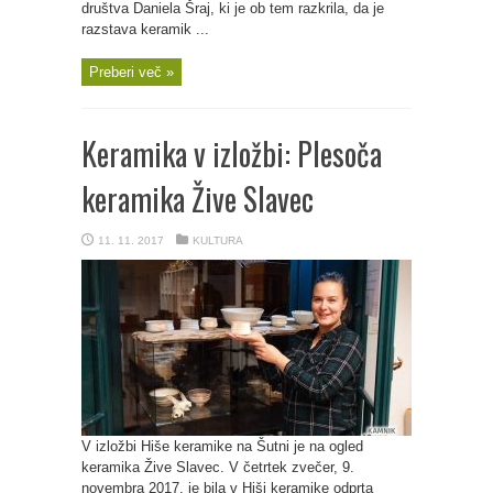
društva Daniela Šraj, ki je ob tem razkrila, da je
razstava keramik ...
Preberi več »
Keramika v izložbi: Plesoča
keramika Žive Slavec
11. 11. 2017
KULTURA
V izložbi Hiše keramike na Šutni je na ogled
keramika Žive Slavec. V četrtek zvečer, 9.
novembra 2017, je bila v Hiši keramike odprta