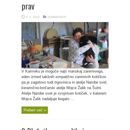
prav
4. 2. 2022
ZANIMIVOSTI
V Kamniku je mogoče najti marsikaj zanimivega,
eden izmed takšnih simpatično zanimivih kotičkov
pa je zagotovo tudi trgovinica in atelje Narobe svet,
keramično-lončarski atelje Mojce Žalik na Šutni.
Atelje Narobe svet je svojstven kotiček, v katerem
Mojca Žalik nadaljuje bogato ...
Preberi več »