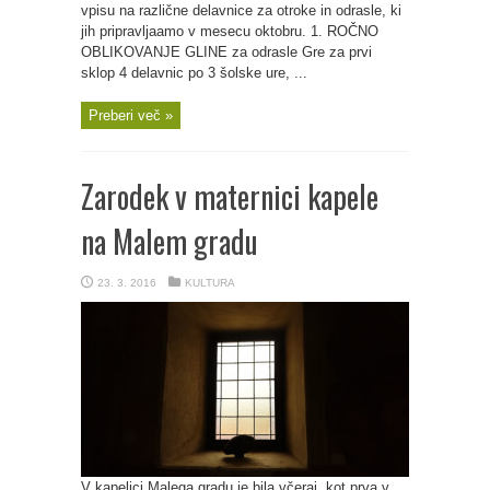
vpisu na različne delavnice za otroke in odrasle, ki
jih pripravljaamo v mesecu oktobru. 1. ROČNO
OBLIKOVANJE GLINE za odrasle Gre za prvi
sklop 4 delavnic po 3 šolske ure, ...
Preberi več »
Zarodek v maternici kapele
na Malem gradu
23. 3. 2016
KULTURA
V kapelici Malega gradu je bila včeraj, kot prva v