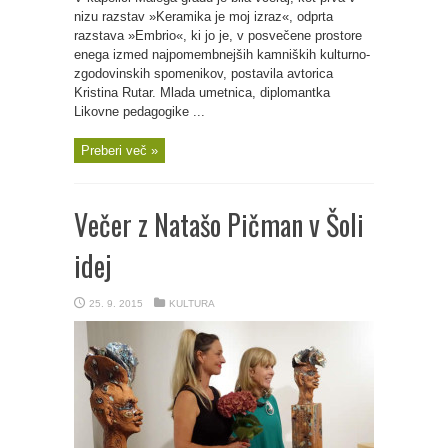
nizu razstav »Keramika je moj izraz«, odprta
razstava »Embrio«, ki jo je, v posvečene prostore
enega izmed najpomembnejših kamniških kulturno-
zgodovinskih spomenikov, postavila avtorica
Kristina Rutar. Mlada umetnica, diplomantka
Likovne pedagogike ...
Preberi več »
Večer z Natašo Pičman v Šoli
idej
25. 9. 2015
KULTURA