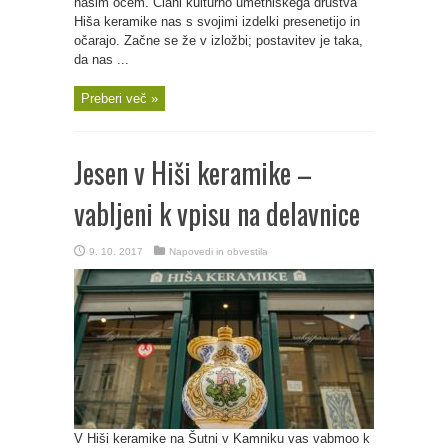
našim očem. Člani kulturno umetniškega društva
Hiša keramike nas s svojimi izdelki presenetijo in
očarajo. Začne se že v izložbi; postavitev je taka,
da nas ...
Preberi več »
Jesen v Hiši keramike –
vabljeni k vpisu na delavnice
9. 10. 2017
Napovedi in obvestila
V Hiši keramike na Šutni v Kamniku vas vabmoo k