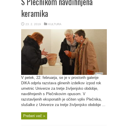
S Plečnikom navdihnjena
keramika
23. 2. 2019
KULTURA
V petek, 22. februarja, se je v prostorih galerije
DIKA odprla razstava glinenih izdelkov izpod rok
umetnic Univerze za tretje življenjsko obdobje,
navdihnjenih s Plečnikovim opusom. V
razstavljenih eksponatih je očiten vpliv Plečnika,
slušalke z Univerze za tretje življenjsko obdobje ...
Preberi več »