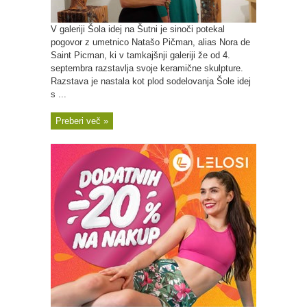
V galeriji Šola idej na Šutni je sinoči potekal
pogovor z umetnico Natašo Pičman, alias Nora de
Saint Picman, ki v tamkajšnji galeriji že od 4.
septembra razstavlja svoje keramične skulpture.
Razstava je nastala kot plod sodelovanja Šole idej
s ...
Preberi več »