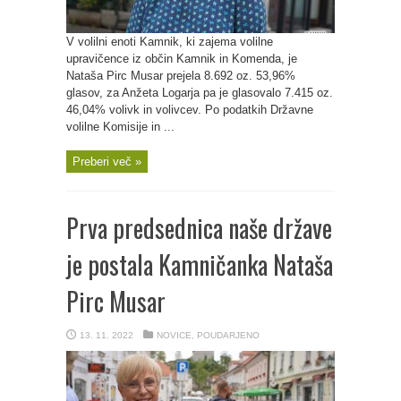
V volilni enoti Kamnik, ki zajema volilne
upravičence iz občin Kamnik in Komenda, je
Nataša Pirc Musar prejela 8.692 oz. 53,96%
glasov, za Anžeta Logarja pa je glasovalo 7.415 oz.
46,04% volivk in volivcev. Po podatkih Državne
volilne Komisije in ...
Preberi več »
Prva predsednica naše države
je postala Kamničanka Nataša
Pirc Musar
13. 11. 2022
NOVICE
,
POUDARJENO