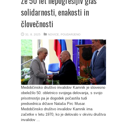
Že 50 let nepogrešljiv glas
solidarnosti, enakosti in
človečnosti
31. 8. 2025
NOVICE
,
POUDARJENO
Medobčinsko društvo invalidov Kamnik je slovesno
obeležilo 50. obletnico svojega delovanja, s svojo
prisotnostjo pa je dogodek počastila tudi
predsednica države Nataša Pirc Musar.
Medobčinsko društvo invalidov Kamnik ima
začetke v letu 1970, ko je delovalo v okviru društva
invalidov ...