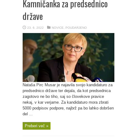
Kamničanka za predsednico
države
23. 6. 2022
NOVICE
,
POUDARJENO
Nataša Pirc Musar je najavila svojo kandidaturo za
predsednico države ter dejala, da kot predsednica
zagotovo ne bo tiho, saj so človekove pravice
nekaj, v kar verjame. Za kandidaturo mora zbrati
5000 podpisov podpore, najbrž pa bo lahko dobršen
del ...
Preberi več »