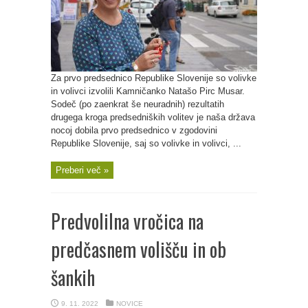
Za prvo predsednico Republike Slovenije so volivke
in volivci izvolili Kamničanko Natašo Pirc Musar.
Sodeč (po zaenkrat še neuradnih) rezultatih
drugega kroga predsedniških volitev je naša država
nocoj dobila prvo predsednico v zgodovini
Republike Slovenije, saj so volivke in volivci, ...
Preberi več »
Predvolilna vročica na
predčasnem volišču in ob
šankih
9. 11. 2022
NOVICE