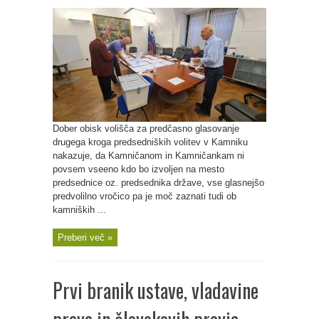
Dober obisk volišča za predčasno glasovanje
drugega kroga predsedniških volitev v Kamniku
nakazuje, da Kamničanom in Kamničankam ni
povsem vseeno kdo bo izvoljen na mesto
predsednice oz. predsednika države, vse glasnejšo
predvolilno vročico pa je moč zaznati tudi ob
kamniških ...
Preberi več »
Prvi branik ustave, vladavine