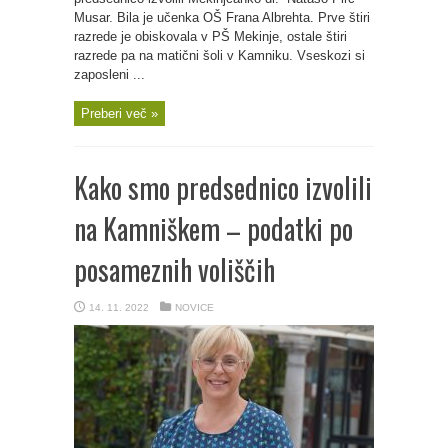
Musar. Bila je učenka OŠ Frana Albrehta. Prve štiri
razrede je obiskovala v PŠ Mekinje, ostale štiri
razrede pa na matični šoli v Kamniku. Vseskozi si
zaposleni ...
Preberi več »
Kako smo predsednico izvolili
na Kamniškem – podatki po
posameznih voliščih
14. 11. 2022
NOVICE