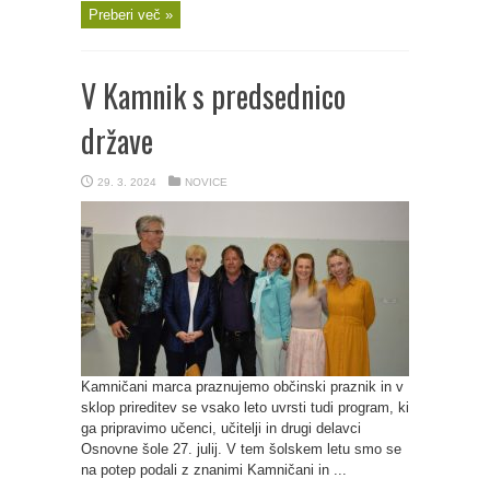
Preberi več »
V Kamnik s predsednico
države
29. 3. 2024
NOVICE
Kamničani marca praznujemo občinski praznik in v
sklop prireditev se vsako leto uvrsti tudi program, ki
ga pripravimo učenci, učitelji in drugi delavci
Osnovne šole 27. julij. V tem šolskem letu smo se
na potep podali z znanimi Kamničani in ...