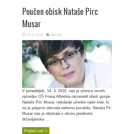
Poučen obisk Nataše Pirc
Musar
15. 3. 2016
NOVICE
V ponedeljek, 14. 3. 2016, nas je učence osmih
razredov OŠ Frana Albrehta razveselil obisk gospe
Nataše Pirc Musar, nekdanje učenke naše šole, ki
se je prijazno odzvala našemu povabilu. Nataša Pir
Musar nas je obiskala v okviru predmeta
državljanska ...
Preberi več »