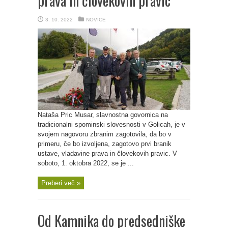
prava in človekovih pravic
3. 10. 2022
NOVICE
Nataša Pric Musar, slavnostna govornica na
tradicionalni spominski slovesnosti v Golicah, je v
svojem nagovoru zbranim zagotovila, da bo v
primeru, če bo izvoljena, zagotovo prvi branik
ustave, vladavine prava in človekovih pravic. V
soboto, 1. oktobra 2022, se je ...
Preberi več »
Od Kamnika do predsedniške