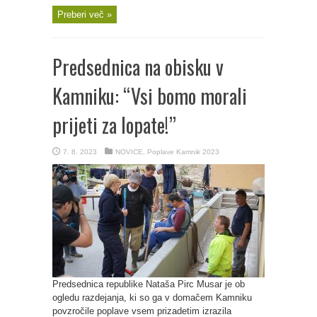
Preberi več »
Predsednica na obisku v
Kamniku: “Vsi bomo morali
prijeti za lopate!”
7. 8. 2023
NOVICE
,
Poplave Kamnik 2023
Predsednica republike Nataša Pirc Musar je ob
ogledu razdejanja, ki so ga v domačem Kamniku
povzročile poplave vsem prizadetim izrazila