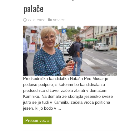
palače
22. 8. 2022
NOVICE
Predsedniška kandidatka Nataša Pirc Musar je
podpise podpore, s katerimi bo kandidirala za
predsednico države, začela zbirati v domačem
Kamniku. Na domala že skorajda jesensko sveže
jutro se je tudi v Kamniku začela vroča politična
jesen, ki jo bodo v ...
Preberi več »