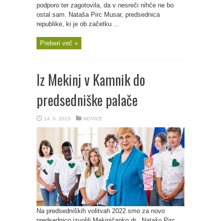
podporo ter zagotovila, da v nesreči nihče ne bo
ostal sam. Nataša Pirc Musar, predsednica
republike, ki je ob začetku ...
Preberi več »
Iz Mekinj v Kamnik do
predsedniške palače
14. 6. 2023
NOVICE
Na predsedniških volitvah 2022 smo za novo
predsednico izvolili Mekinjčanko dr. Natašo Pirc