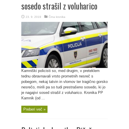
sosedo strašil z voluharico
23. 9. 2019
Črna kronika
Kamniški policisti so, med drugim, v preteklem
tednu obravnavali vrsto prometnih nesreč s
pobegom, nekaj tatvin in vlomov ter tragično gorsko
nesrečo, mirili pa so tudi prestrašeno sosedo, ki jo
je nagajivi sosed strašil z voluharico. Kronika PP
Kamnik (od ...
Preberi več »