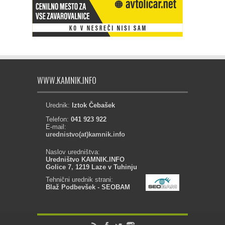
WWW.KAMNIK.INFO
Urednik:
Iztok Čebašek
Telefon:
041 923 922
E-mail:
urednistvo(at)kamnik.info
Naslov uredništva:
Uredništvo KAMNIK.INFO
Golice 7, 1219 Laze v Tuhinju
Tehnični urednik strani:
Blaž Podbevšek - SEOBAM