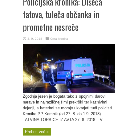
Policijska kronika: Dišeča
tatova, tuleča občanka in
prometne nesreče
3. 9. 2018
Črna kronika
Zgodnja jesen je bogata tako z opojnimi darovi
narave in najrazličnejšimi prekrški ter kaznivimi
dejanji, s katerimi se morajo ukvarjati tudi policisti.
Kronika PP Kamnik (od 27. 8. do 1.9. 2018)
TATVINA TORBICE IZ AVTA 27. 8. 2018 – V ...
Preberi več »