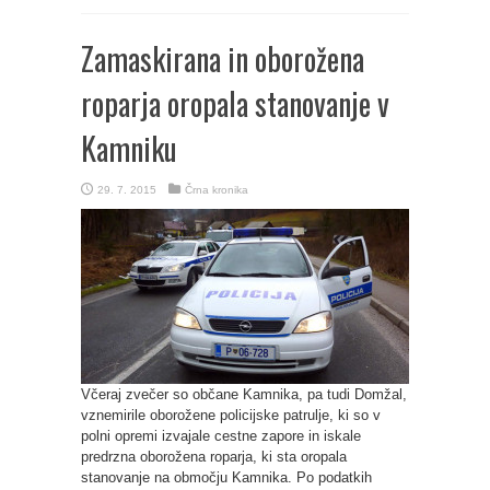
Zamaskirana in oborožena
roparja oropala stanovanje v
Kamniku
29. 7. 2015
Črna kronika
Včeraj zvečer so občane Kamnika, pa tudi Domžal,
vznemirile oborožene policijske patrulje, ki so v
polni opremi izvajale cestne zapore in iskale
predrzna oborožena roparja, ki sta oropala
stanovanje na območju Kamnika. Po podatkih