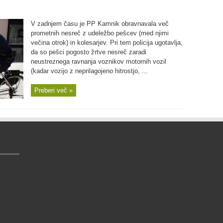
V zadnjem času je PP Kamnik obravnavala več
prometnih nesreč z udeležbo pešcev (med njimi
večina otrok) in kolesarjev. Pri tem policija ugotavlja,
da so pešci pogosto žrtve nesreč zaradi
neustreznega ravnanja voznikov motornih vozil
(kadar vozijo z neprilagojeno hitrostjo, ...
Preberi več »