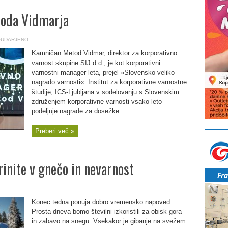
toda Vidmarja
UDARJENO
Kamničan Metod Vidmar, direktor za korporativno
varnost skupine SIJ d.d., je kot korporativni
varnostni manager leta, prejel »Slovensko veliko
nagrado varnosti«. Institut za korporativne varnostne
študije, ICS-Ljubljana v sodelovanju s Slovenskim
združenjem korporativne varnosti vsako leto
podeljuje nagrade za dosežke ...
Preberi več »
rinite v gnečo in nevarnost
Konec tedna ponuja dobro vremensko napoved.
Prosta dneva bomo številni izkoristili za obisk gora
in zabavo na snegu. Vsekakor je gibanje na svežem