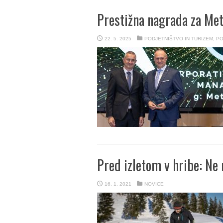
Prestižna nagrada za Me
22. 5. 2025
PODJETNIŠTVO IN TURIZEM
,
PO
Pred izletom v hribe: Ne 
16. 1. 2021
NOVICE