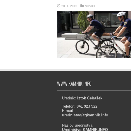
28. 4. 2015
NOVICE
WWW.KAMNIK.INFO
Urednik:
Iztok Čebašek
Telefon:
041 923 922
E-mail:
urednistvo(at)kamnik.info
Naslov uredništva:
Uredništvo KAMNIK.INFO