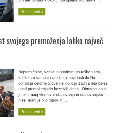
promet bo tudi v okolici pokopališč kot tudi v ...
Preberi več »
ost svojega premoženja lahko največ
Nepremičnine, vozila in predmeti so toliko varni,
kolikor za varnost naredijo njihovi lastniki Na
območju celotne Slovenije Policija zadnja leta beleži
upad premoženjskih kaznivih dejanj. Obravnavanih
je bilo manj vlomov v stanovanja in stanovanjske
hiše, manj je bilo ropov in ...
Preberi več »