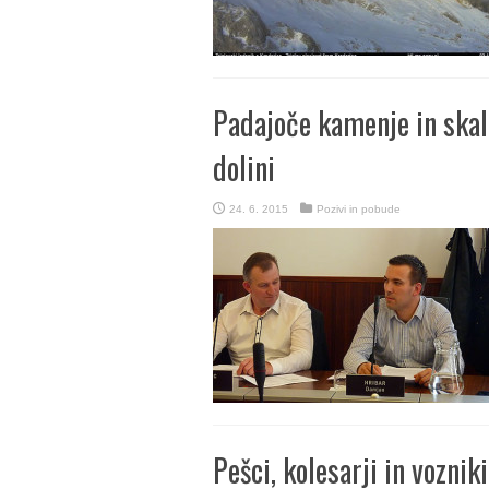
Padajoče kamenje in skal
dolini
24. 6. 2015
Pozivi in pobude
Pešci, kolesarji in vozniki