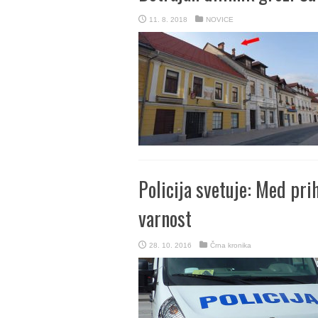
11. 8. 2018
NOVICE
Policija svetuje: Med pri
varnost
28. 10. 2016
Črna kronika