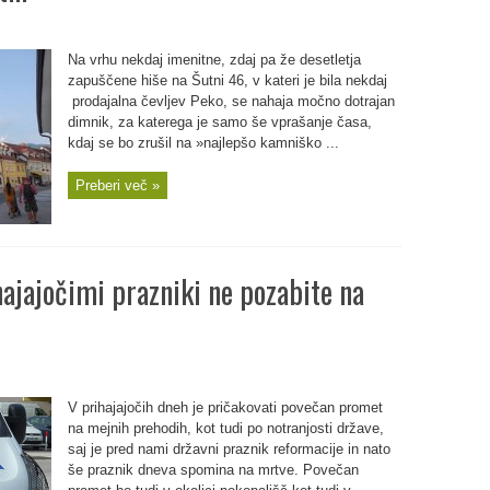
Na vrhu nekdaj imenitne, zdaj pa že desetletja
zapuščene hiše na Šutni 46, v kateri je bila nekdaj
prodajalna čevljev Peko, se nahaja močno dotrajan
dimnik, za katerega je samo še vprašanje časa,
kdaj se bo zrušil na »najlepšo kamniško ...
Preberi več »
hajajočimi prazniki ne pozabite na
V prihajajočih dneh je pričakovati povečan promet
na mejnih prehodih, kot tudi po notranjosti države,
saj je pred nami državni praznik reformacije in nato
še praznik dneva spomina na mrtve. Povečan