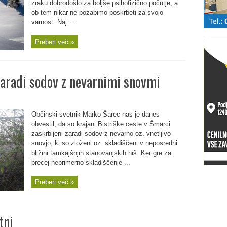
zraku dobrodošlo za boljše psihofizično počutje, a
ob tem nikar ne pozabimo poskrbeti za svojo
varnost. Naj ...
Preberi več »
zaradi sodov z nevarnimi snovmi
Občinski svetnik Marko Šarec nas je danes
obvestil, da so krajani Bistriške ceste v Šmarci
zaskrbljeni zaradi sodov z nevarno oz. vnetljivo
snovjo, ki so zloženi oz. skladiščeni v neposredni
bližini tamkajšnjih stanovanjskih hiš. Ker gre za
precej neprimerno skladiščenje ...
Preberi več »
tni