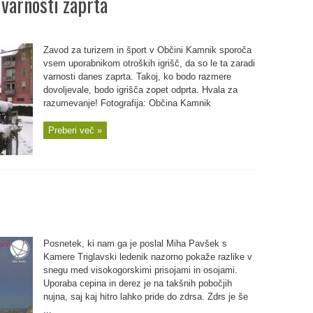
 varnosti zaprta
Zavod za turizem in šport v Občini Kamnik sporoča
vsem uporabnikom otroških igrišč, da so le ta zaradi
varnosti danes zaprta. Takoj, ko bodo razmere
dovoljevale, bodo igrišča zopet odprta. Hvala za
razumevanje! Fotografija: Občina Kamnik
Preberi več »
Posnetek, ki nam ga je poslal Miha Pavšek s
Kamere Triglavski ledenik nazorno pokaže razlike v
snegu med visokogorskimi prisojami in osojami.
Uporaba cepina in derez je na takšnih pobočjih
nujna, saj kaj hitro lahko pride do zdrsa. Zdrs je še
...