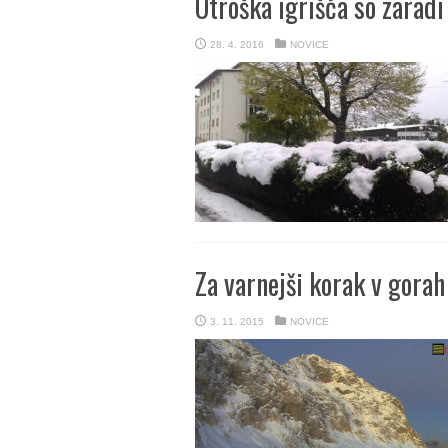
Otroška igrišča so zaradi
28. 4. 2016
NOVICE
Za varnejši korak v gorah
3. 11. 2015
NOVICE