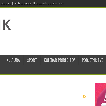
ne vode na javnih vodovodnih sistemih v občini Kamnik
KULTURA
ŠPORT
KOLEDAR PRIREDITEV
PODJETNIŠTVO I