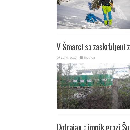
V Šmarci so zaskrbljeni 
25. 4. 2019
NOVICE
Dotrajan dimnik grozi Šu