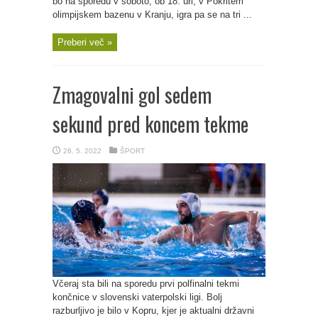
bo na sporedu v soboto, ob 18. uri, v Pokritem
olimpijskem bazenu v Kranju, igra pa se na tri ...
Preberi več »
Zmagovalni gol sedem
sekund pred koncem tekme
26. 5. 2022
ŠPORT
Včeraj sta bili na sporedu prvi polfinalni tekmi
končnice v slovenski vaterpolski ligi. Bolj
razburljivo je bilo v Kopru, kjer je aktualni državni