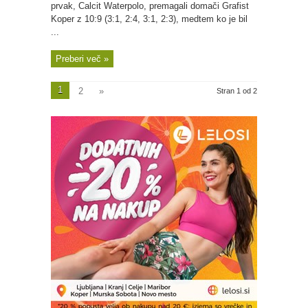
prvak, Calcit Waterpolo, premagali domači Grafist
Koper z 10:9 (3:1, 2:4, 3:1, 2:3), medtem ko je bil
...
Preberi več »
1
2
»
Stran 1 od 2