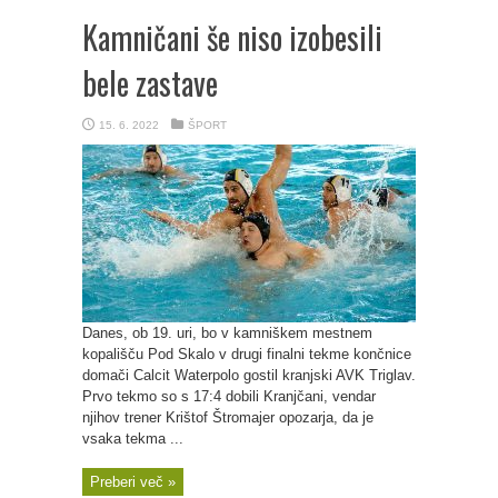
Kamničani še niso izobesili
bele zastave
15. 6. 2022
ŠPORT
Danes, ob 19. uri, bo v kamniškem mestnem
kopališču Pod Skalo v drugi finalni tekme končnice
domači Calcit Waterpolo gostil kranjski AVK Triglav.
Prvo tekmo so s 17:4 dobili Kranjčani, vendar
njihov trener Krištof Štromajer opozarja, da je
vsaka tekma ...
Preberi več »