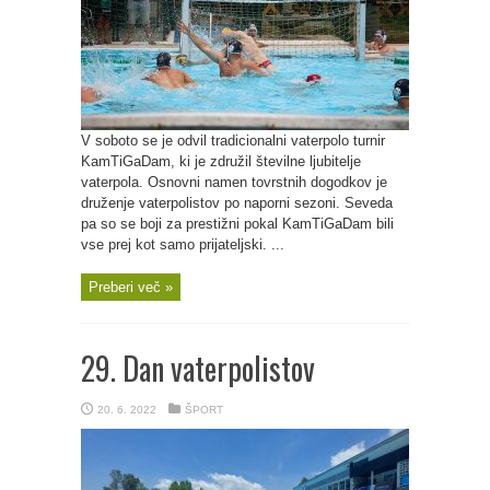
V soboto se je odvil tradicionalni vaterpolo turnir
KamTiGaDam, ki je združil številne ljubitelje
vaterpola. Osnovni namen tovrstnih dogodkov je
druženje vaterpolistov po naporni sezoni. Seveda
pa so se boji za prestižni pokal KamTiGaDam bili
vse prej kot samo prijateljski. ...
Preberi več »
29. Dan vaterpolistov
20. 6. 2022
ŠPORT