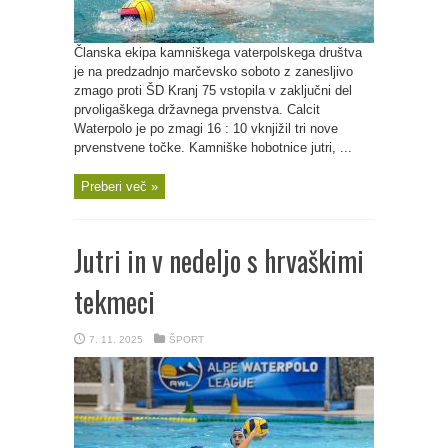
Članska ekipa kamniškega vaterpolskega društva
je na predzadnjo marčevsko soboto z zanesljivo
zmago proti ŠD Kranj 75 vstopila v zaključni del
prvoligaškega državnega prvenstva. Calcit
Waterpolo je po zmagi 16 : 10 vknjižil tri nove
prvenstvene točke. Kamniške hobotnice jutri, ...
Preberi več »
Jutri in v nedeljo s hrvaškimi
tekmeci
7. 11. 2025
ŠPORT