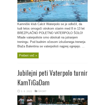
Kamniški klub Calcit Waterpolo se je odločil, da
tudi letos omogoči otrokom starim med 8 in 13 let
BREZPLAČNO POLETNO VATERPOLO ŠOLO!
Mlade vaterpoliste smo obiskali na jutranjem
treningu. Pod budnim očesom izkušenega trenerja
Blaža Balentina se vaterpolisti najprej ogrejejo. ...
Preberi več »
Jubilejni peti Vaterpolo turnir
KamTiGaDam
3. 8. 2022
ŠPORT