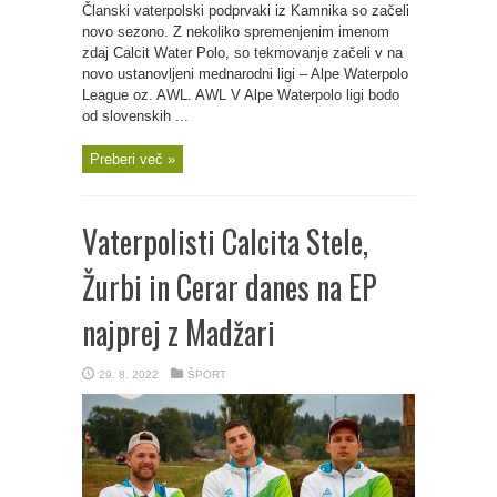
Članski vaterpolski podprvaki iz Kamnika so začeli
novo sezono. Z nekoliko spremenjenim imenom
zdaj Calcit Water Polo, so tekmovanje začeli v na
novo ustanovljeni mednarodni ligi – Alpe Waterpolo
League oz. AWL. AWL V Alpe Waterpolo ligi bodo
od slovenskih ...
Preberi več »
Vaterpolisti Calcita Stele,
Žurbi in Cerar danes na EP
najprej z Madžari
29. 8. 2022
ŠPORT