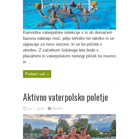
Kamniške vaterpolske selekcije v in ob domačem
bazenu nabirajo moč, pilijo tehniko ter taktiko in se
uigravajo za novo sezono, ki se bo pričela v
oktobru. Z začetkom šolskega leta bodo s
plavalnimi in vaterpolskimi treningi pričeli še novinci
in ...
Preberi več »
Aktivno vaterpolsko poletje
18. 7. 2025
ŠPORT