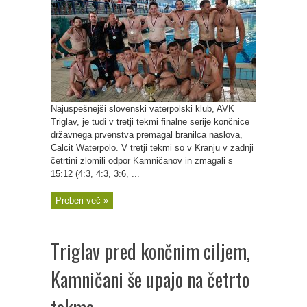
Najuspešnejši slovenski vaterpolski klub, AVK
Triglav, je tudi v tretji tekmi finalne serije končnice
državnega prvenstva premagal branilca naslova,
Calcit Waterpolo. V tretji tekmi so v Kranju v zadnji
četrtini zlomili odpor Kamničanov in zmagali s
15:12 (4:3, 4:3, 3:6, ...
Preberi več »
Triglav pred končnim ciljem,
Kamničani še upajo na četrto