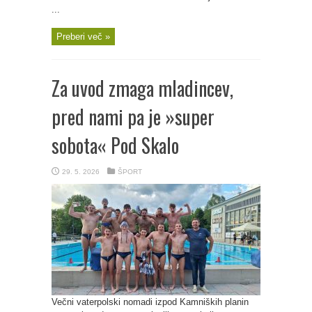
...
Preberi več »
Za uvod zmaga mladincev,
pred nami pa je »super
sobota« Pod Skalo
29. 5. 2026
ŠPORT
Večni vaterpolski nomadi izpod Kamniških planin