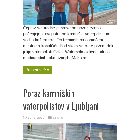
Čeprav se uradne priprave na novo sezono
pričenjajo v avgustu, pa kamniški vaterpolisti ne
sedijo križem rok. Ob treningih na domačem
mestnem kopališču Pod skalo so bili v prvem delu
julija vaterpolisti Calcit Waterpolo aktivni tudi na
mednarodnih tekmovanjih. Maksim ...
Preberi več »
Poraz kamniških
vaterpolistov v Ljubljani
12. 3. 2023
ŠPORT