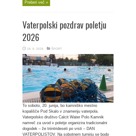
Preberi več »
Vaterpolski pozdrav poletju
2026
18. 6. 2026
ŠPORT
To soboto, 20. junija, bo kamniško mestno
kopališče Pod Skalo v znamenju vaterpola.
Vaterpolsko društvo Calcit Water Polo Kamnik
namreč za uvod v poletje organizira tradicionalni
dogodek – že triintrideseti po vrsti – DAN
VATERPOLISTOV. Na sobotnem turnirju se bodo