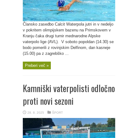
Člansko zasedbo Calcit Waterpola jutri in v nedeljo
v pokritem olimpijskem bazenu na Primskovem v
Kranju čaka drugi turnir mednarodne Alpske
vaterpolo lige (AVL). V soboto popoldan (14.30) se
bodo pomerili z rovinjskim Delfinom, dan kasneje
(15.00) pa z zagrebško ...
Preberi več »
Kamniški vaterpolisti odločno
proti novi sezoni
28. 8. 2025
ŠPORT