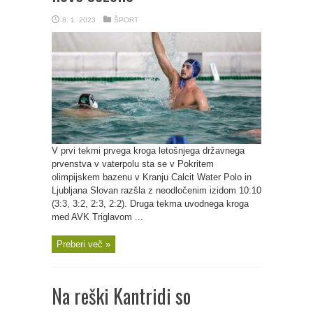
8. 1. 2023
ŠPORT
V prvi tekmi prvega kroga letošnjega državnega
prvenstva v vaterpolu sta se v Pokritem
olimpijskem bazenu v Kranju Calcit Water Polo in
Ljubljana Slovan razšla z neodločenim izidom 10:10
(3:3, 3:2, 2:3, 2:2). Druga tekma uvodnega kroga
med AVK Triglavom ...
Preberi več »
Na reški Kantridi so