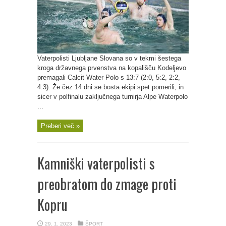
Vaterpolisti Ljubljane Slovana so v tekmi šestega
kroga državnega prvenstva na kopališču Kodeljevo
premagali Calcit Water Polo s 13:7 (2:0, 5:2, 2:2,
4:3). Že čez 14 dni se bosta ekipi spet pomerili, in
sicer v polfinalu zaključnega turnirja Alpe Waterpolo
...
Preberi več »
Kamniški vaterpolisti s
preobratom do zmage proti
Kopru
29. 1. 2023
ŠPORT