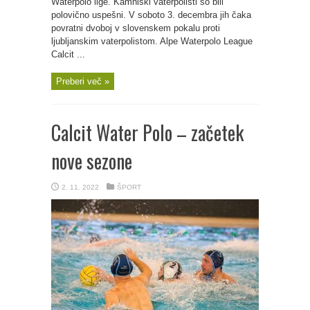
Waterpolo lige. Kamniški vaterpolisti so bili
polovično uspešni. V soboto 3. decembra jih čaka
povratni dvoboj v slovenskem pokalu proti
ljubljanskim vaterpolistom. Alpe Waterpolo League
Calcit ...
Preberi več »
Calcit Water Polo – začetek
nove sezone
2. 11. 2022
ŠPORT