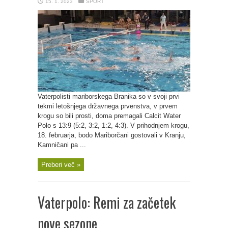
15. 1. 2023
ŠPORT
Vaterpolisti mariborskega Branika so v svoji prvi
tekmi letošnjega državnega prvenstva, v prvem
krogu so bili prosti, doma premagali Calcit Water
Polo s 13:9 (5:2, 3:2, 1:2, 4:3). V prihodnjem krogu,
18. februarja, bodo Mariborčani gostovali v Kranju,
Kamničani pa ...
Preberi več »
Vaterpolo: Remi za začetek
nove sezone