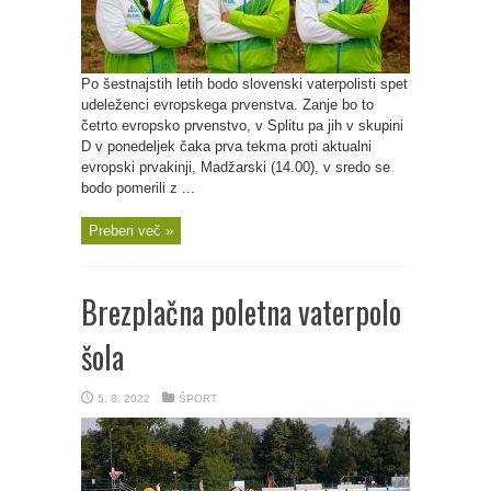
Po šestnajstih letih bodo slovenski vaterpolisti spet
udeleženci evropskega prvenstva. Zanje bo to
četrto evropsko prvenstvo, v Splitu pa jih v skupini
D v ponedeljek čaka prva tekma proti aktualni
evropski prvakinji, Madžarski (14.00), v sredo se
bodo pomerili z ...
Preberi več »
Brezplačna poletna vaterpolo
šola
5. 8. 2022
ŠPORT