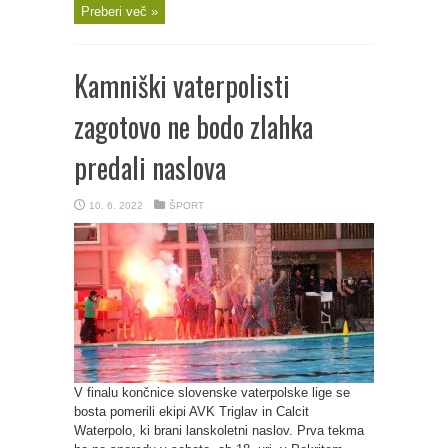
Preberi več »
Kamniški vaterpolisti
zagotovo ne bodo zlahka
predali naslova
10. 6. 2022
ŠPORT
V finalu končnice slovenske vaterpolske lige se
bosta pomerili ekipi AVK Triglav in Calcit
Waterpolo, ki brani lanskoletni naslov. Prva tekma