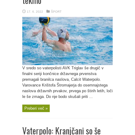
tekmo
17. 6. 2022
ŠPORT
V sredo so vaterpolisti AVK Triglav še drugič v
finalni seriji končnice državnega prvenstva
premagali branilca naslova, Calcit Waterpolo.
Varovance Krištofa Štromajerja do osemnajstega
naslova državnih prvakov, prvega po štirih letih, loči
le še zmaga. Do nje bodo skušali priti ...
Preberi več »
Vaterpolo: Kranjčani so še