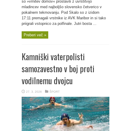
so »vrnitev domov« proslavili z uvrstitvijo
mladincev med najboljšo slovensko četverico v
pokalnem tekmovanju. Pod Skalo so z izidom
17:11 premagali vrstnike iz AVK Maribor in si tako
priigrali vstopnico za polfinale. Jutri bosta ...
Preberi več »
Kamniški vaterpolisti
samozavestno v boj proti
vodilnemu dvojcu
27. 3. 2026
ŠPORT