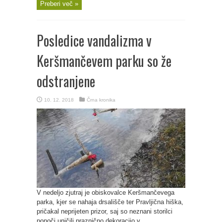
Preberi več »
Posledice vandalizma v
Keršmančevem parku so že
odstranjene
10. 12. 2018
Črna kronika
V nedeljo zjutraj je obiskovalce Keršmančevega
parka, kjer se nahaja drsališče ter Pravljična hiška,
pričakal neprijeten prizor, saj so neznani storilci
ponoči uničili praznično dekoracijo v