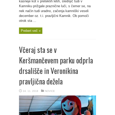
kasneje kot v preteklih letih, slednjič tudi v
Kamniku prižgale praznične luči, s čemer se, na
nek način tudi uradno, začenja kamniški veseli
december oz. t.i. pravljični Kamnik. Ob pomoči
otrok sta ...
Preberi več »
Včeraj sta se v
Keršmančevem parku odprla
drsališče in Veronikina
pravljična dežela
24. 11. 2018
NOVICE