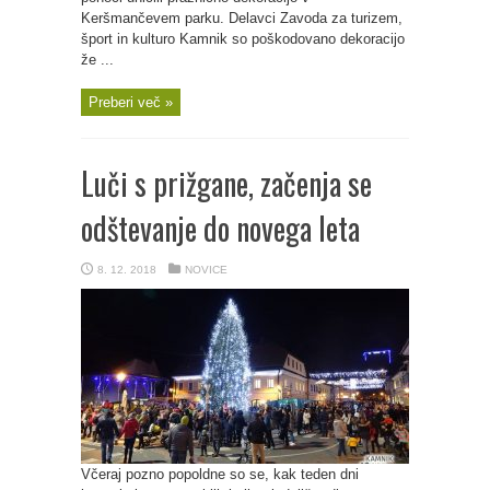
Keršmančevem parku. Delavci Zavoda za turizem,
šport in kulturo Kamnik so poškodovano dekoracijo
že ...
Preberi več »
Luči s prižgane, začenja se
odštevanje do novega leta
8. 12. 2018
NOVICE
Včeraj pozno popoldne so se, kak teden dni