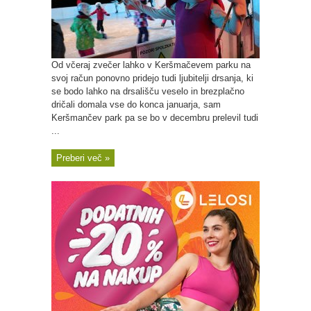
Od včeraj zvečer lahko v Keršmačevem parku na
svoj račun ponovno pridejo tudi ljubitelji drsanja, ki
se bodo lahko na drsališču veselo in brezplačno
dričali domala vse do konca januarja, sam
Keršmančev park pa se bo v decembru prelevil tudi
...
Preberi več »