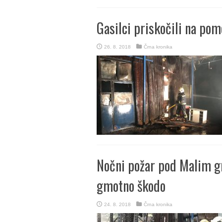
Gasilci priskočili na pom
26. 8. 2018
Črna kronika
Nočni požar pod Malim g
gmotno škodo
24. 8. 2018
Črna kronika