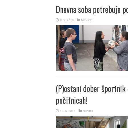
Dnevna soba potrebuje 
8. 5. 2018
NOVICE
(P)ostani dober športnik 
počitnicah!
19. 6. 2015
NOVICE