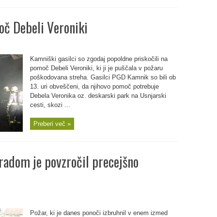
oč Debeli Veroniki
Kamniški gasilci so zgodaj popoldne priskočili na
pomoč Debeli Veroniki, ki ji je puščala v požaru
poškodovana streha. Gasilci PGD Kamnik so bili ob
13. uri obveščeni, da njihovo pomoč potrebuje
Debela Veronika oz. deskarski park na Usnjarski
cesti, skozi ...
Preberi več »
radom je povzročil precejšno
Požar, ki je danes ponoči izbruhnil v enem izmed