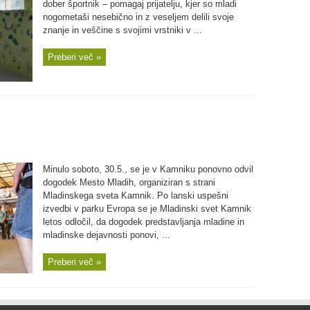
dober športnik – pomagaj prijatelju, kjer so mladi
nogometaši nesebično in z veseljem delili svoje
znanje in veščine s svojimi vrstniki v ...
Preberi več »
Minulo soboto, 30.5., se je v Kamniku ponovno odvil
dogodek Mesto Mladih, organiziran s strani
Mladinskega sveta Kamnik. Po lanski uspešni
izvedbi v parku Evropa se je Mladinski svet Kamnik
letos odločil, da dogodek predstavljanja mladine in
mladinske dejavnosti ponovi, ...
Preberi več »