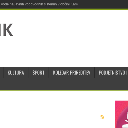
ne vode na javnih vodovodnih sistemih v občini Kamnik
KULTURA
ŠPORT
KOLEDAR PRIREDITEV
PODJETNIŠTVO I