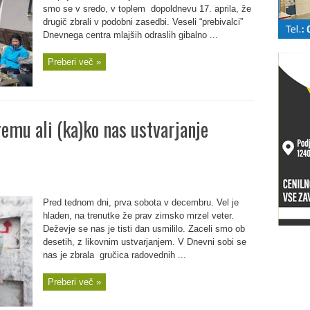
smo se v sredo, v toplem dopoldnevu 17. aprila, že
drugič zbrali v podobni zasedbi. Veseli “prebivalci”
Dnevnega centra mlajših odraslih gibalno ...
Preberi več »
emu ali (ka)ko nas ustvarjanje
Pred tednom dni, prva sobota v decembru. Vel je
hladen, na trenutke že prav zimsko mrzel veter.
Deževje se nas je tisti dan usmililo. Zaceli smo ob
desetih, z likovnim ustvarjanjem. V Dnevni sobi se
nas je zbrala gručica radovednih ...
Preberi več »