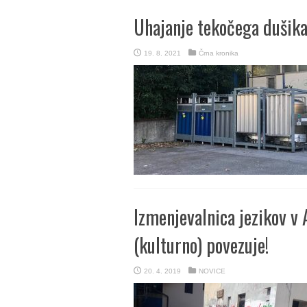
Uhajanje tekočega dušika
19. 8. 2021
Črna kronika
Izmenjevalnica jezikov v 
(kulturno) povezuje!
20. 4. 2019
NOVICE