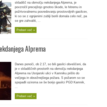
skladišč na območju nekdanjega Alprema, je
povzročil precejšnjo gmotno škodo, le hitremu in
požrtvovalnemu posredovanju prostovoljnih gasilcev,
ki so se z ognjenimi zublji borili domala celo noč, pa
se gre zahvaliti, ...
Preberi več »
nekdanjega Alprema
Danes ponoči, ob 2.17, so bili gasilci obveščeni, da
je v skladiščnih prostorih na območju nekdanjega
Alprema na Usnjarski ulici v Kamniku prišlo do
večjega in obsežnejšega požara. S požarom so se
spopadli oziroma se še borijo gasilci PGD Kamnik,
...
Preberi več »