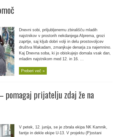
pomoč
Dnevni sobi, priljubljenemu zbirališču mladih
najstnikov v prostorih nekdanjega Alprema, grozi
zaprtje, saj kljub dobri volji in delu prostovoljcev
društva Makadam, zmanjkuje denarja za najemnino.
Kaj Dnevna soba, ki jo obiskujejo domala vsak dan,
mladim najstnikom med 12. in 16. ...
Preberi več »
– pomagaj prijatelju zdaj že na
V petek, 12. junija, se je zbrala ekipa NK Kamnik,
fantje in dekle ekipe U-13. V projektu (P)ostani