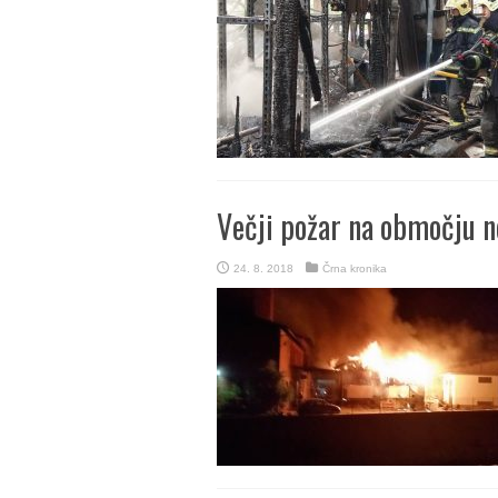
Večji požar na območju 
24. 8. 2018
Črna kronika