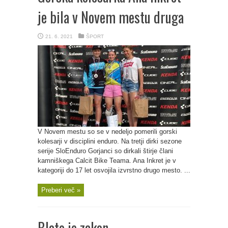
je bila v Novem mestu druga
21. 6. 2021
ŠPORT
V Novem mestu so se v nedeljo pomerili gorski
kolesarji v disciplini enduro. Na tretji dirki sezone
serije SloEnduro Gorjanci so dirkali štirje člani
kamniškega Calcit Bike Teama. Ana Inkret je v
kategoriji do 17 let osvojila izvrstno drugo mesto. ...
Preberi več »
Blato je zakon