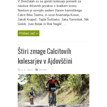
V Domžalah so se gorski kolesarji pomerili za
naslove državnih prvakov v kratkem krosu.
Naslove je osvojilo sedem članov kamniškega
Calcit Bike Teama, in sicer Anamarija Kosec,
Jakob Krapež, Tajda Šoštarko, Jaka Tominšek, Nik
Golob, Jure Belak in Rok Naglič. ...
Preberi več »
Štiri zmage Calcitovih
kolesarjev v Ajdovščini
6. 9. 2022
ŠPORT