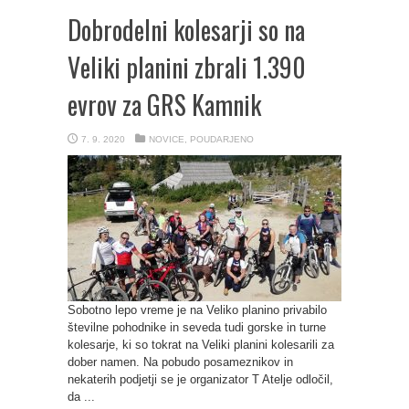
Dobrodelni kolesarji so na
Veliki planini zbrali 1.390
evrov za GRS Kamnik
7. 9. 2020
NOVICE
,
POUDARJENO
Sobotno lepo vreme je na Veliko planino privabilo
številne pohodnike in seveda tudi gorske in turne
kolesarje, ki so tokrat na Veliki planini kolesarili za
dober namen. Na pobudo posameznikov in
nekaterih podjetji se je organizator T Atelje odločil,
da ...