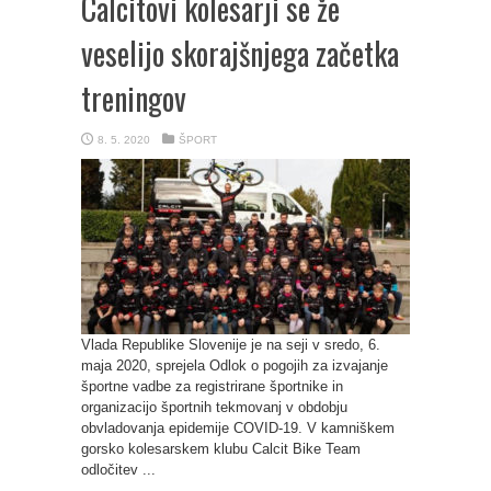
Calcitovi kolesarji se že
veselijo skorajšnjega začetka
treningov
8. 5. 2020
ŠPORT
Vlada Republike Slovenije je na seji v sredo, 6.
maja 2020, sprejela Odlok o pogojih za izvajanje
športne vadbe za registrirane športnike in
organizacijo športnih tekmovanj v obdobju
obvladovanja epidemije COVID-19. V kamniškem
gorsko kolesarskem klubu Calcit Bike Team
odločitev ...