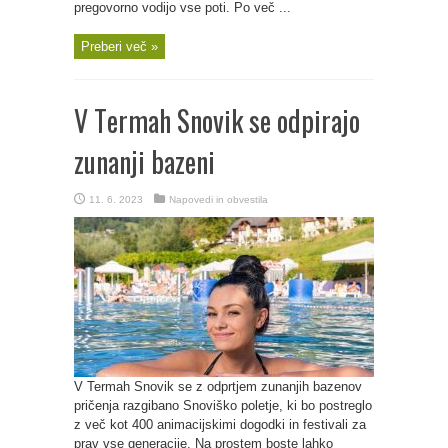
pregovorno vodijo vse poti. Po več ...
Preberi več »
V Termah Snovik se odpirajo
zunanji bazeni
11. 6. 2023
Napovedi in obvestila
V Termah Snovik se z odprtjem zunanjih bazenov
pričenja razgibano Snoviško poletje, ki bo postreglo
z več kot 400 animacijskimi dogodki in festivali za
prav vse generacije. Na prostem boste lahko