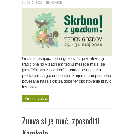
26. 5. 2020
NOVICE
Geslo letošnjega tedna gozdov, ki je v Sloveniji
tradicionalno v zadnjem tednu meseca maja, se
glasi “Skrbno z gozdom”, s čimer se opozarja
predvsem na gozdni bonton. Z njim sta neposredno
povezana naša skrb za gozd ter spoštovanje pravic
lastnikov ...
Preberi več »
Znova si je moč izposoditi
Kamkolo