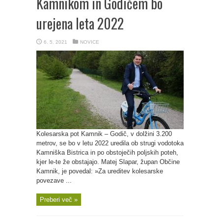
Kamnikom in Godičem bo
urejena leta 2022
6. 5. 2021
NOVICE
Kolesarska pot Kamnik – Godič, v dolžini 3.200
metrov, se bo v letu 2022 uredila ob strugi vodotoka
Kamniška Bistrica in po obstoječih poljskih poteh,
kjer le-te že obstajajo. Matej Slapar, župan Občine
Kamnik, je povedal: »Za ureditev kolesarske
povezave ...
Preberi več »