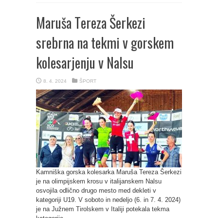
Maruša Tereza Šerkezi
srebrna na tekmi v gorskem
kolesarjenju v Nalsu
8. 4. 2024
ŠPORT
Kamniška gorska kolesarka Maruša Tereza Šerkezi
je na olimpijskem krosu v italijanskem Nalsu
osvojila odlično drugo mesto med dekleti v
kategoriji U19. V soboto in nedeljo (6. in 7. 4. 2024)
je na Južnem Tirolskem v Italiji potekala tekma