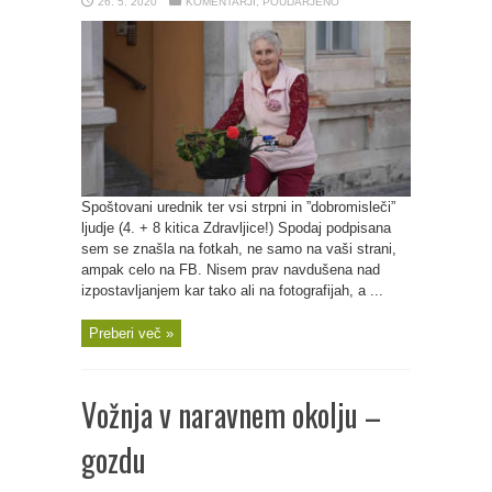
26. 5. 2020
KOMENTARJI
,
POUDARJENO
Spoštovani urednik ter vsi strpni in ”dobromisleči”
ljudje (4. + 8 kitica Zdravljice!) Spodaj podpisana
sem se znašla na fotkah, ne samo na vaši strani,
ampak celo na FB. Nisem prav navdušena nad
izpostavljanjem kar tako ali na fotografijah, a ...
Preberi več »
Vožnja v naravnem okolju –
gozdu