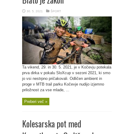
30. 5. 2021
ŠPORT
Ta vikend, 29. in 30. 5. 2021, je v Kočevju potekala
prva dirka v pokalu SloXcup v sezoni 2021, ki smo
jo vsi nestrpno pričakovali. Odličen ambient in
proge v MTB trail parku Kočevje nudijo izjemno
priložnost za vse mlade, ...
Preberi več »
Kolesarska pot med