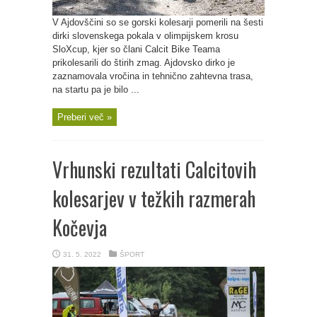
V Ajdovščini so se gorski kolesarji pomerili na šesti
dirki slovenskega pokala v olimpijskem krosu
SloXcup, kjer so člani Calcit Bike Teama
prikolesarili do štirih zmag. Ajdovsko dirko je
zaznamovala vročina in tehnično zahtevna trasa,
na startu pa je bilo ...
Preberi več »
Vrhunski rezultati Calcitovih
kolesarjev v težkih razmerah
Kočevja
31. 5. 2022
ŠPORT