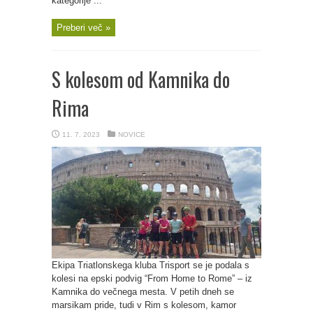
kategorije ...
Preberi več »
S kolesom od Kamnika do
Rima
11. 7. 2023
NOVICE
Ekipa Triatlonskega kluba Trisport se je podala s
kolesi na epski podvig “From Home to Rome” – iz
Kamnika do večnega mesta. V petih dneh se
marsikam pride, tudi v Rim s kolesom, kamor