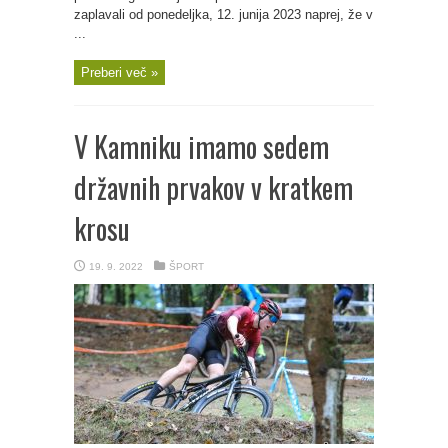
zaplavali od ponedeljka, 12. junija 2023 naprej, že v
...
Preberi več »
V Kamniku imamo sedem
državnih prvakov v kratkem
krosu
19. 9. 2022
ŠPORT