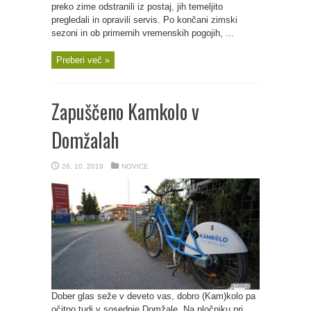
preko zime odstranili iz postaj, jih temeljito
pregledali in opravili servis. Po končani zimski
sezoni in ob primernih vremenskih pogojih, ...
Preberi več »
Zapuščeno Kamkolo v
Domžalah
26. 10. 2019
NOVICE
Dober glas seže v deveto vas, dobro (Kam)kolo pa
očitno tudi v sosednje Domžale. Na pločniku pri