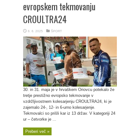
evropskem tekmovanju
CROULTRA24
6. 6. 2025
ŠPORT
30. in 31. maja je v hrvaškem Oriovcu potekalo že
tretje prestižno evropsko tekmovanje v
vzdržljivostnem kolesarjenju CROULTRA24, ki je
zajemalo 24-, 12- in 6-urno kolesarjenje.
Tekmovalci so prišli kar iz 13 držav. V kategoriji 24
ur – četvorke je ...
Preberi več »