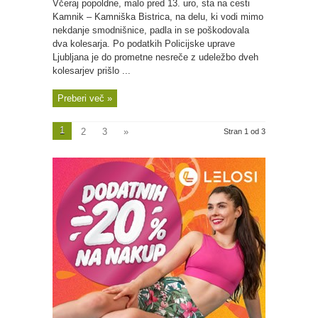
Včeraj popoldne, malo pred 13. uro, sta na cesti
Kamnik – Kamniška Bistrica, na delu, ki vodi mimo
nekdanje smodnišnice, padla in se poškodovala
dva kolesarja. Po podatkih Policijske uprave
Ljubljana je do prometne nesreče z udeležbo dveh
kolesarjev prišlo ...
Preberi več »
1
2
3
»
Stran 1 od 3