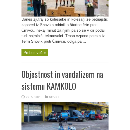
Danes zjutraj so kolesarke in kolesarji že petnajstič
zapored iz Snovika odrinili s štartne črte proti
Črnivcu, nekaj minut za njimi pa so se v dir podali
tudi najmlajši tekmovalci. Trasa vzpona poteka iz
Term Snovik proti Črnivcu, dolga pa ...
Preberi več »
Objestnost in vandalizem na
sistemu KAMKOLO
29. 5. 2020
NOVICE