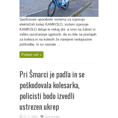
Spoštovani uporabniki sistema za izposojo
električnih koles KAMKOLO, sistem izposoje
KAMKOLO deluje le nekaj dni, a smo na žalost in
veliko razočaranje ugotovili, da so bile na postajah
za kolesa in na kolesih že narejene nedopustne
poškodbe, ki so nastale ...
Preberi več »
Pri Šmarci je padla in se
poškodovala kolesarka,
policisti bodo izvedli
ustrezen ukrep
27. 5. 2020
Črna kronika