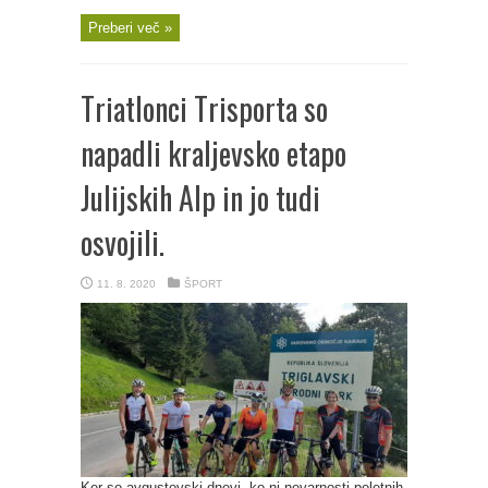
Preberi več »
Triatlonci Trisporta so
napadli kraljevsko etapo
Julijskih Alp in jo tudi
osvojili.
11. 8. 2020
ŠPORT
Ker so avgustovski dnevi, ko ni nevarnosti poletnih