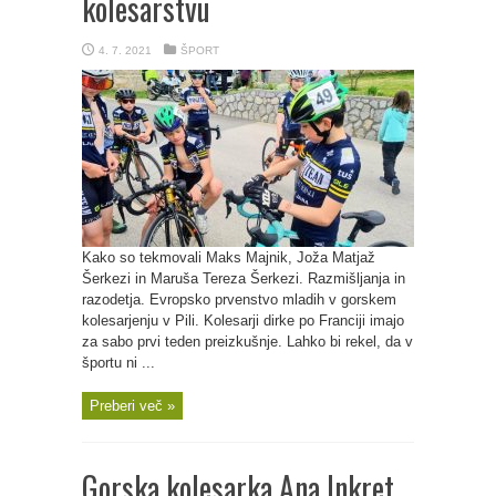
kolesarstvu
4. 7. 2021
ŠPORT
Kako so tekmovali Maks Majnik, Joža Matjaž
Šerkezi in Maruša Tereza Šerkezi. Razmišljanja in
razodetja. Evropsko prvenstvo mladih v gorskem
kolesarjenju v Pili. Kolesarji dirke po Franciji imajo
za sabo prvi teden preizkušnje. Lahko bi rekel, da v
športu ni ...
Preberi več »
Gorska kolesarka Ana Inkret