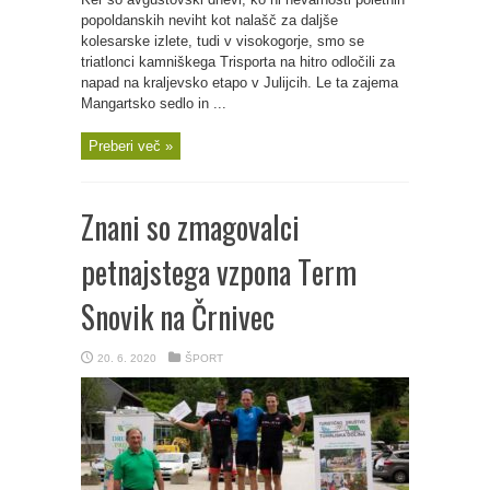
popoldanskih neviht kot nalašč za daljše
kolesarske izlete, tudi v visokogorje, smo se
triatlonci kamniškega Trisporta na hitro odločili za
napad na kraljevsko etapo v Julijcih. Le ta zajema
Mangartsko sedlo in ...
Preberi več »
Znani so zmagovalci
petnajstega vzpona Term
Snovik na Črnivec
20. 6. 2020
ŠPORT