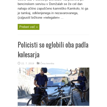
bencinskem servisu v Domžalah se že cel dan
nahaja očitno zapuščeno kamniško Kamkolo, ki ga
je tamkaj, odklenjenega in nezavarovanega,
(za)pustil bržkone »nelegalen« ...
Preberi več »
Policisti so oglobili oba padla
kolesarja
22. 7. 2019
Črna kronika