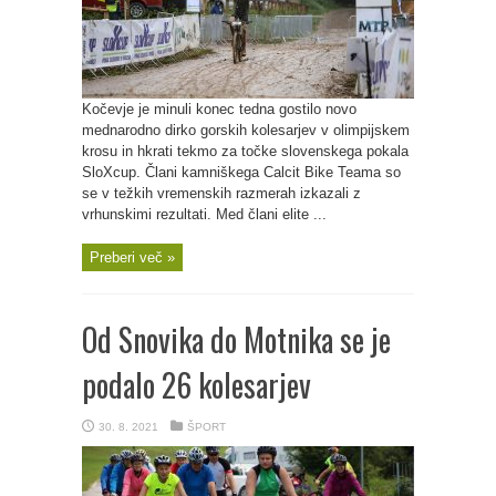
Kočevje je minuli konec tedna gostilo novo
mednarodno dirko gorskih kolesarjev v olimpijskem
krosu in hkrati tekmo za točke slovenskega pokala
SloXcup. Člani kamniškega Calcit Bike Teama so
se v težkih vremenskih razmerah izkazali z
vrhunskimi rezultati. Med člani elite ...
Preberi več »
Od Snovika do Motnika se je
podalo 26 kolesarjev
30. 8. 2021
ŠPORT