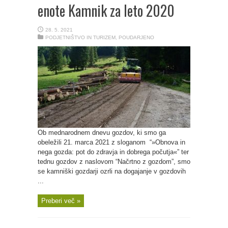
enote Kamnik za leto 2020
28. 5. 2021
PODJETNIŠTVO IN TURIZEM
,
POUDARJENO
Ob mednarodnem dnevu gozdov, ki smo ga
obeležili 21. marca 2021 z sloganom “»Obnova in
nega gozda: pot do zdravja in dobrega počutja«” ter
tednu gozdov z naslovom “Načrtno z gozdom”, smo
se kamniški gozdarji ozrli na dogajanje v gozdovih
...
Preberi več »