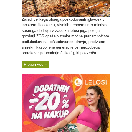
Zaradi velikega obsega poškodovanih iglavcev v
lanskem žledolomu, visokih temperatur in relativno
sušnega obdobja v začetku letošnjega poletja,
gozdarji ZGS opažajo znake močne prenamnožitve
podlubnikov na poškodovanem drevju, predvsem
smreki. Razvoj ene generacije osmerozobega
smrekovega lubadarja (slika 1), ki povzroča ...
Preberi več »