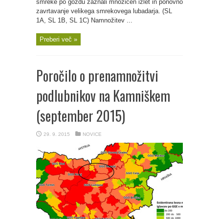
smreke po gozdu zaznali množičen izlet in ponovno
zavrtavanje velikega smrekovega lubadarja. (SL
1A, SL 1B, SL 1C) Namnožitev ...
Preberi več »
Poročilo o prenamnožitvi
podlubnikov na Kamniškem
(september 2015)
29. 9. 2015
NOVICE