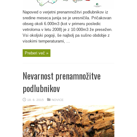
Napoved o verjetni prenamnožitvi podlubnikov iz
sredine meseca junija se je uresničila. Pričakovan
obseg okoli 6.000m3 (kot v primeru posledic
vetroloma v letu 2008) je z 10.000m3 že presežen.
Vsi okoljski pogoji, še najbolj pa sušno obdobje z
visokimi temperaturami, ...
Preberi več »
Nevarnost prenamnožitve
podlubnikov
18. 6. 2015
NOVICE