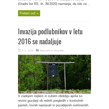
(Uradni list RS, št. 36/2020) naznanja, da roki za ...
Preberi več »
Invazija podlubnikov v letu
2016 se nadaljuje
3. 5. 2016
Napovedi in obvestila
V zadnjem toplem in suhem obdobju aprila so
revirni gozdarji ob rednih pregledih v kontrolnih
pasteh, lovnih nastavah in pozabljenih sortimentih