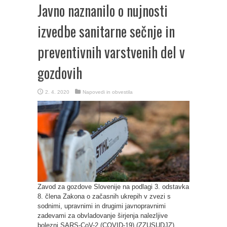
Javno naznanilo o nujnosti
izvedbe sanitarne sečnje in
preventivnih varstvenih del v
gozdovih
2. 4. 2020
Napovedi in obvestila
Zavod za gozdove Slovenije na podlagi 3. odstavka
8. člena Zakona o začasnih ukrepih v zvezi s
sodnimi, upravnimi in drugimi javnopravnimi
zadevami za obvladovanje širjenja nalezljive
bolezni SARS-CoV-2 (COVID-19) (ZZUSUDJZ)