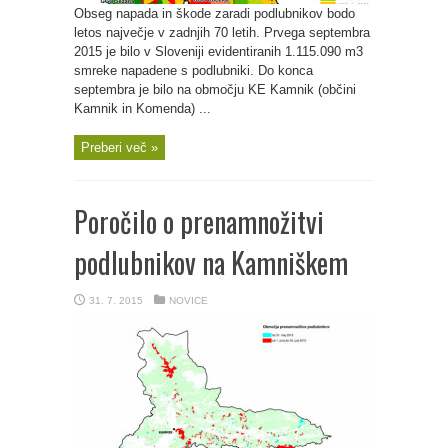
Obseg napada in škode zaradi podlubnikov bodo
letos največje v zadnjih 70 letih. Prvega septembra
2015 je bilo v Sloveniji evidentiranih 1.115.090 m3
smreke napadene s podlubniki. Do konca
septembra je bilo na območju KE Kamnik (občini
Kamnik in Komenda) ...
Preberi več »
Poročilo o prenamnožitvi
podlubnikov na Kamniškem
31. 7. 2015
NOVICE