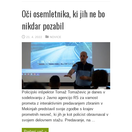
Oči osemletnika, ki jih ne bo
nikdar pozabil
21. 4. 2022
NOVICE
Policijski inšpektor Tomaž Tomaževic je danes v
sodelovanju z Javno agencijo RS za varnost
prometa z interaktivnim predavanjem zbranim v
Mekinjah predstavil svoje zgodbe s krajev
prometnih nesreč, ki jih je kot policist obravnaval v
svojem delovnem stažu. Predavanje, na ...
Preberi več »