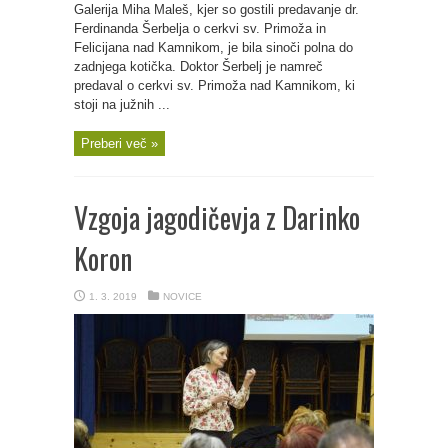
Galerija Miha Maleš, kjer so gostili predavanje dr.
Ferdinanda Šerbelja o cerkvi sv. Primoža in
Felicijana nad Kamnikom, je bila sinoči polna do
zadnjega kotička. Doktor Šerbelj je namreč
predaval o cerkvi sv. Primoža nad Kamnikom, ki
stoji na južnih ...
Preberi več »
Vzgoja jagodičevja z Darinko
Koron
1. 3. 2019
NOVICE