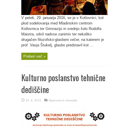
V petek, 29. januarja 2016, se je v Kotlovnici, kot
plod sodelovanja med Mladinskim centrom
Kotlovnica ter Gimnazijo in srednjo šolo Rudolfa
Maistra, odvil nadvse zanimiv ter nekoliko
drugačen filozofsko-glasbeni večer, na katerem je
prof. Vasja Štukelj, glasbo predstavil kot ...
Preberi več »
Kulturno poslanstvo tehnične
dediščine
10. 8. 2015
Napovedi in obvestila