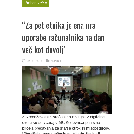
Preberi več »
“Za petletnika je ena ura
uporabe računalnika na dan
več kot dovolj”
25. 9. 2019
NOVICE
Z izobraževalnim srečanjem o vzgoji v digitalnem
svetu so se včeraj v MC Kotlovnica ponovno
pričela predavanja za starše otrok in mladostnikov.
Včerajšnja tema srečanja so bila družinska E-