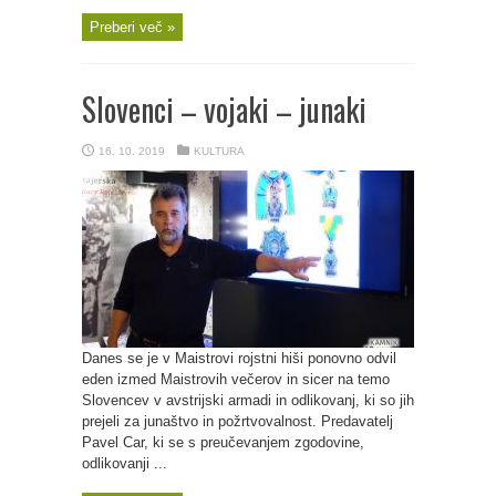
Preberi več »
Slovenci – vojaki – junaki
16. 10. 2019
KULTURA
Danes se je v Maistrovi rojstni hiši ponovno odvil
eden izmed Maistrovih večerov in sicer na temo
Slovencev v avstrijski armadi in odlikovanj, ki so jih
prejeli za junaštvo in požrtvovalnost. Predavatelj
Pavel Car, ki se s preučevanjem zgodovine,
odlikovanji ...