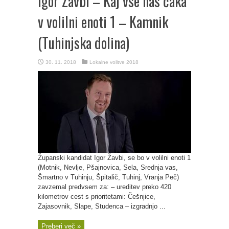
Igor Žavbi – Kaj vse nas čaka
v volilni enoti 1 – Kamnik
(Tuhinjska dolina)
30. 11. 2018
Lokalne volitve 2018
Županski kandidat Igor Žavbi, se bo v volilni enoti 1
(Motnik, Nevlje, Pšajnovica, Sela, Srednja vas,
Šmartno v Tuhinju, Špitalič, Tuhinj, Vranja Peč)
zavzemal predvsem za: – ureditev preko 420
kilometrov cest s prioritetami: Češnjice,
Zajasovnik, Slape, Studenca – izgradnjo ...
Preberi več »