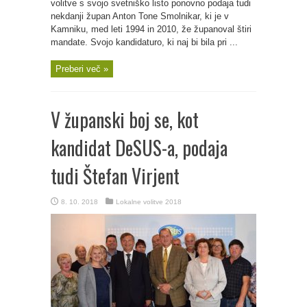
volitve s svojo svetniško listo ponovno podaja tudi
nekdanji župan Anton Tone Smolnikar, ki je v
Kamniku, med leti 1994 in 2010, že županoval štiri
mandate. Svojo kandidaturo, ki naj bi bila pri ...
Preberi več »
V županski boj se, kot
kandidat DeSUS-a, podaja
tudi Štefan Virjent
8. 10. 2018
Lokalne volitve 2018