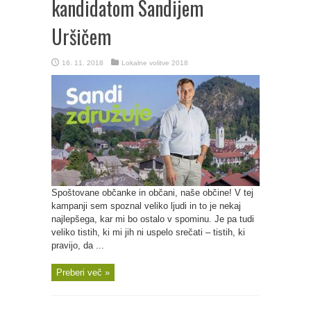
kandidatom Sandijem
Uršičem
16. 11. 2018
Lokalne volitve 2018
Spoštovane občanke in občani, naše občine! V tej
kampanji sem spoznal veliko ljudi in to je nekaj
najlepšega, kar mi bo ostalo v spominu. Je pa tudi
veliko tistih, ki mi jih ni uspelo srečati – tistih, ki
pravijo, da ...
Preberi več »