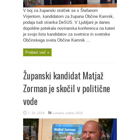
V boj za županski stolček se s Štefanom
Virjentom, kandidatom za župana Občine Kamnik,
podaja tudi stranka DeSUS. V Ljubljani je danes
dopoldne potekala novinarska konferenca na kateri
je svojo listo kandidatov za svetnice in svetnike
Občinskega sveta Občine Kamnik ...
Preberi več »
Županski kandidat Matjaž
Zorman je skočil v politične
vode
7. 10. 2018
Lokalne volitve 2018