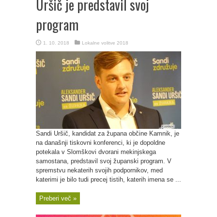
Uršič je predstavil svoj
program
1. 10. 2018
Lokalne volitve 2018
Sandi Uršič, kandidat za župana občine Kamnik, je
na današnji tiskovni konferenci, ki je dopoldne
potekala v Slomškovi dvorani mekinjskega
samostana, predstavil svoj županski program. V
spremstvu nekaterih svojih podpornikov, med
katerimi je bilo tudi precej tistih, katerih imena se ...
Preberi več »