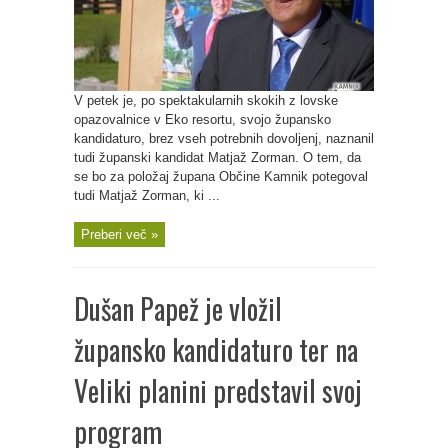
V petek je, po spektakularnih skokih z lovske
opazovalnice v Eko resortu, svojo župansko
kandidaturo, brez vseh potrebnih dovoljenj, naznanil
tudi županski kandidat Matjaž Zorman. O tem, da
se bo za položaj župana Občine Kamnik potegoval
tudi Matjaž Zorman, ki ...
Preberi več »
Dušan Papež je vložil
župansko kandidaturo ter na
Veliki planini predstavil svoj
program