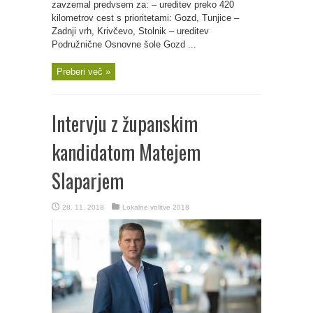
zavzemal predvsem za: – ureditev preko 420
kilometrov cest s prioritetami: Gozd, Tunjice –
Zadnji vrh, Krivčevo, Stolnik – ureditev
Podružnične Osnovne šole Gozd ...
Preberi več »
Intervju z županskim
kandidatom Matejem
Slaparjem
28. 11. 2018
Lokalne volitve 2018