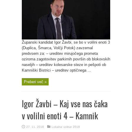
Županski kandidat Igor Žavbi, se bo v volilni enoti 3
(Duplica, Šmarca, Volčji Potok) zavzemal
predvsem za: – ureditev mirujočega prometa
oziroma zagotovitev parkirnih površin ob blokovskih
naseljih – ureditev kolesarske steze in pešpoti ob
Kamniški Bistrici – ureditev optičnega ...
Preberi več »
Igor Žavbi – Kaj vse nas čaka
v volilni enoti 4 – Kamnik
27. 11. 2018
Lokalne volitve 2018