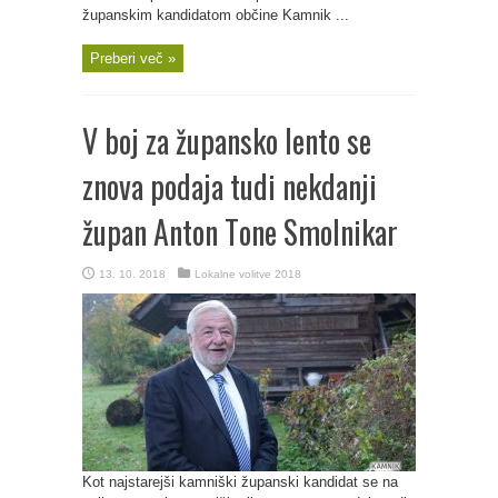
županskim kandidatom občine Kamnik ...
Preberi več »
V boj za župansko lento se
znova podaja tudi nekdanji
župan Anton Tone Smolnikar
13. 10. 2018
Lokalne volitve 2018
Kot najstarejši kamniški županski kandidat se na