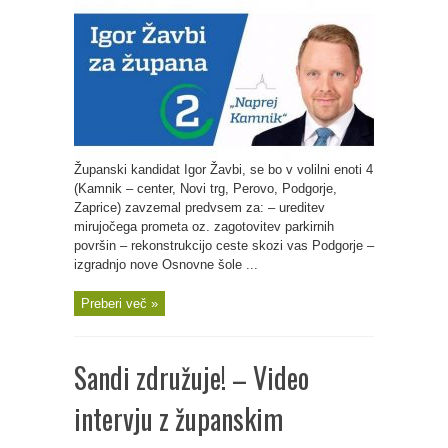
Županski kandidat Igor Žavbi, se bo v volilni enoti 4
(Kamnik – center, Novi trg, Perovo, Podgorje,
Zaprice) zavzemal predvsem za: – ureditev
mirujočega prometa oz. zagotovitev parkirnih
površin – rekonstrukcijo ceste skozi vas Podgorje –
izgradnjo nove Osnovne šole ...
Preberi več »
Sandi združuje! – Video
intervju z županskim