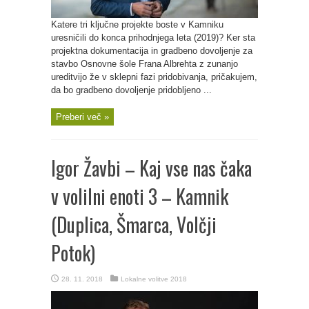
Katere tri ključne projekte boste v Kamniku
uresničili do konca prihodnjega leta (2019)? Ker sta
projektna dokumentacija in gradbeno dovoljenje za
stavbo Osnovne šole Frana Albrehta z zunanjo
ureditvijo že v sklepni fazi pridobivanja, pričakujem,
da bo gradbeno dovoljenje pridobljeno ...
Preberi več »
Igor Žavbi – Kaj vse nas čaka
v volilni enoti 3 – Kamnik
(Duplica, Šmarca, Volčji
Potok)
28. 11. 2018
Lokalne volitve 2018