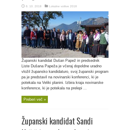
6. 10. 2018
Lokalne volitve 2018
Županski kandidat Dušan Papež in predsednik
Liste Dušana Papeža je včeraj dopoldne uradno
vložil župansko kandidaturo, svoj županski program
pa je predstavil na novinarski konferenci, ki je
potekala na Veliki planini. Izbira kraja novinarske
konference, ki je potekala na prelepi ...
Preberi več »
Županski kandidat Sandi