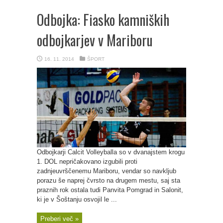
Odbojka: Fiasko kamniških
odbojkarjev v Mariboru
16. 11. 2014
ŠPORT
Odbojkarji Calcit Volleyballa so v dvanajstem krogu
1. DOL nepričakovano izgubili proti
zadnjeuvrščenemu Mariboru, vendar so navkljub
porazu še naprej čvrsto na drugem mestu, saj sta
praznih rok ostala tudi Panvita Pomgrad in Salonit,
ki je v Šoštanju osvojil le ...
Preberi več »