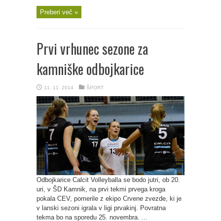
Preberi več »
Prvi vrhunec sezone za
kamniške odbojkarice
11. 11. 2014
ŠPORT
Odbojkarice Calcit Volleyballa se bodo jutri, ob 20.
uri, v ŠD Kamnik, na prvi tekmi prvega kroga
pokala CEV, pomerile z ekipo Crvene zvezde, ki je
v lanski sezoni igrala v ligi prvakinj. Povratna
tekma bo na sporedu 25. novembra. ...