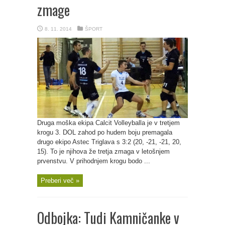
zmage
8. 11. 2014
ŠPORT
Druga moška ekipa Calcit Volleyballa je v tretjem
krogu 3. DOL zahod po hudem boju premagala
drugo ekipo Astec Triglava s 3:2 (20, -21, -21, 20,
15). To je njihova že tretja zmaga v letošnjem
prvenstvu. V prihodnjem krogu bodo ...
Preberi več »
Odbojka: Tudi Kamničanke v