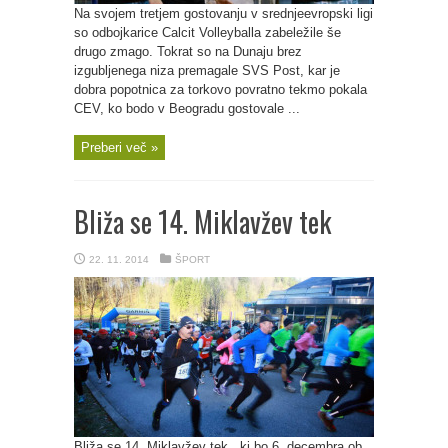
Na svojem tretjem gostovanju v srednjeevropski ligi
so odbojkarice Calcit Volleyballa zabeležile še
drugo zmago. Tokrat so na Dunaju brez
izgubljenega niza premagale SVS Post, kar je
dobra popotnica za torkovo povratno tekmo pokala
CEV, ko bodo v Beogradu gostovale ...
Preberi več »
Bliža se 14. Miklavžev tek
22. 11. 2014
ŠPORT
Bliža se 14. Miklavžev tek , ki bo 6. decembra ob