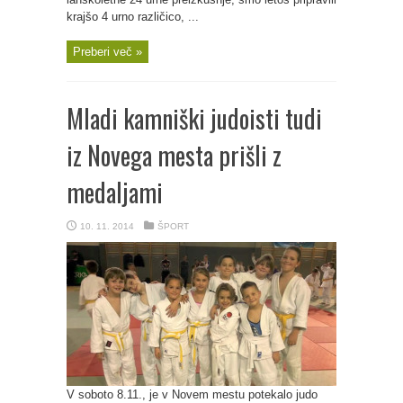
krajšo 4 urno različico, ...
Preberi več »
Mladi kamniški judoisti tudi
iz Novega mesta prišli z
medaljami
10. 11. 2014
ŠPORT
V soboto 8.11., je v Novem mestu potekalo judo