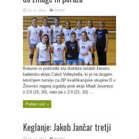
18. 11. 2014
ŠPORT
Bolezen in poškodbi sta dodobra oslabili žensko
kadetsko ekipo Calcit Volleyballa, ki je na drugem
letošnjem turnirju za DP kvalifikacijske skupine D v
Žirovnici najprej izgubila proti ekipi Mladi Jesenice
z 2:0 (15, 20), nato pa z 2:0 (21, 10) ...
Preberi več »
Keglanje: Jakob Jančar tretji
18. 11. 2014
ŠPORT