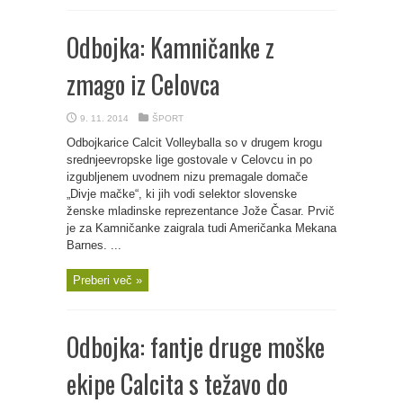
Odbojka: Kamničanke z
zmago iz Celovca
9. 11. 2014
ŠPORT
Odbojkarice Calcit Volleyballa so v drugem krogu
srednjeevropske lige gostovale v Celovcu in po
izgubljenem uvodnem nizu premagale domače
„Divje mačke“, ki jih vodi selektor slovenske
ženske mladinske reprezentance Jože Časar. Prvič
je za Kamničanke zaigrala tudi Američanka Mekana
Barnes. ...
Preberi več »
Odbojka: fantje druge moške
ekipe Calcita s težavo do