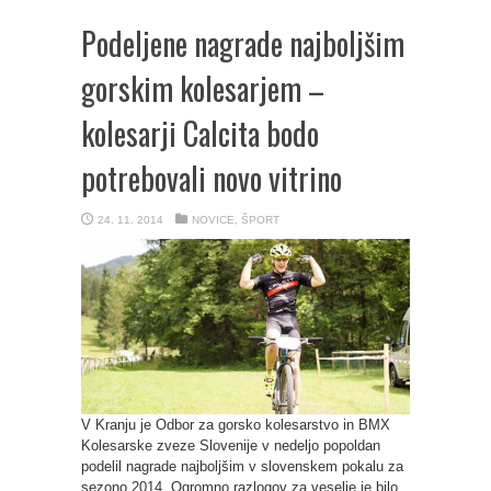
Podeljene nagrade najboljšim
gorskim kolesarjem –
kolesarji Calcita bodo
potrebovali novo vitrino
24. 11. 2014
NOVICE
,
ŠPORT
V Kranju je Odbor za gorsko kolesarstvo in BMX
Kolesarske zveze Slovenije v nedeljo popoldan
podelil nagrade najboljšim v slovenskem pokalu za
sezono 2014. Ogromno razlogov za veselje je bilo