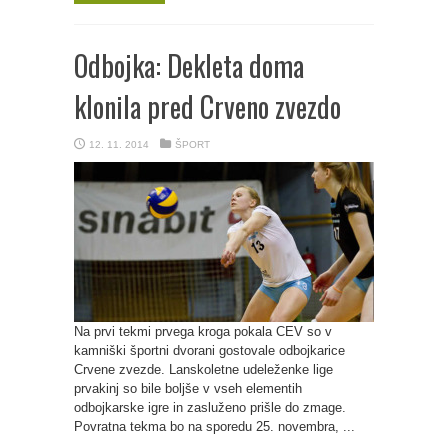
Odbojka: Dekleta doma
klonila pred Crveno zvezdo
12. 11. 2014
ŠPORT
Na prvi tekmi prvega kroga pokala CEV so v
kamniški športni dvorani gostovale odbojkarice
Crvene zvezde. Lanskoletne udeleženke lige
prvakinj so bile boljše v vseh elementih
odbojkarske igre in zasluženo prišle do zmage.
Povratna tekma bo na sporedu 25. novembra, ...