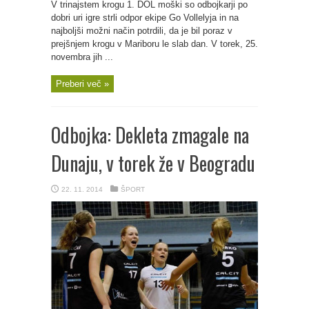
V trinajstem krogu 1. DOL moški so odbojkarji po
dobri uri igre strli odpor ekipe Go Vollelyja in na
najboljši možni način potrdili, da je bil poraz v
prejšnjem krogu v Mariboru le slab dan. V torek, 25.
novembra jih ...
Preberi več »
Odbojka: Dekleta zmagale na
Dunaju, v torek že v Beogradu
22. 11. 2014
ŠPORT