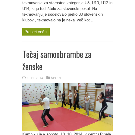
tekmovanje za starostne kategorije U8, U10, U12 in
U14, ki je tudi štelo za slovenski pokal. Na
tekmovanju je sodelovalo preko 30 slovenskih
klubov , tekmovalo pa je nekaj več kot ...
Preberi več »
Tečaj samoobrambe za
ženske
9. 11. 2014
ŠPORT
Kamniku je v soboto, 18. 10. 2014, v centru Pinela