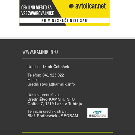
WWW.KAMNIK.INFO
Urednik:
Iztok Čebašek
Telefon:
041 923 922
E-mail:
urednistvo(at)kamnik.info
Naslov uredništva:
Uredništvo KAMNIK.INFO
Golice 7, 1219 Laze v Tuhinju
Tehnični urednik strani:
Blaž Podbevšek - SEOBAM