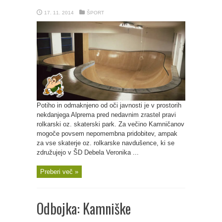
17. 11. 2014
ŠPORT
Potiho in odmaknjeno od oči javnosti je v prostorih
nekdanjega Alprema pred nedavnim zrastel pravi
rolkarski oz. skaterski park. Za večino Kamničanov
mogoče povsem nepomembna pridobitev, ampak
za vse skaterje oz. rolkarske navdušence, ki se
združujejo v ŠD Debela Veronika ...
Preberi več »
Odbojka: Kamniške