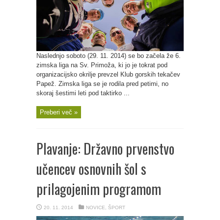
Naslednjo soboto (29. 11. 2014) se bo začela že 6.
zimska liga na Sv. Primoža, ki jo je tokrat pod
organizacijsko okrilje prevzel Klub gorskih tekačev
Papež. Zimska liga se je rodila pred petimi, no
skoraj šestimi leti pod taktirko ...
Preberi več »
Plavanje: Državno prvenstvo
učencev osnovnih šol s
prilagojenim programom
20. 11. 2014
NOVICE
,
ŠPORT