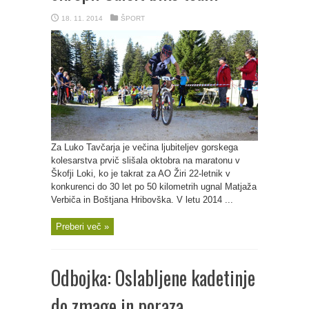
18. 11. 2014
ŠPORT
Za Luko Tavčarja je večina ljubiteljev gorskega
kolesarstva prvič slišala oktobra na maratonu v
Škofji Loki, ko je takrat za AO Žiri 22-letnik v
konkurenci do 30 let po 50 kilometrih ugnal Matjaža
Verbiča in Boštjana Hribovška. V letu 2014 ...
Preberi več »
Odbojka: Oslabljene kadetinje
do zmage in poraza