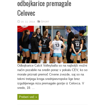
odbojkarice premagale
Celovec
16. 11. 2014
ŠPORT
Odbojkarice Calcit Volleyballa so na najboljši možni
način pozabile na sredin poraz v pokalu CEV, ko so
morale priznati premoč Crvene zvezde, saj so na
tekmi tretjega kroga srednjeevropske lige brez
izgubljenega niza premagale gostje iz Celovca. V
sredo, 19. ...
Preberi več »