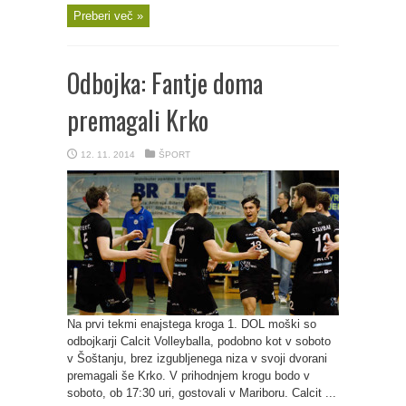
Preberi več »
Odbojka: Fantje doma
premagali Krko
12. 11. 2014
ŠPORT
Na prvi tekmi enajstega kroga 1. DOL moški so
odbojkarji Calcit Volleyballa, podobno kot v soboto
v Šoštanju, brez izgubljenega niza v svoji dvorani
premagali še Krko. V prihodnjem krogu bodo v
soboto, ob 17:30 uri, gostovali v Mariboru. Calcit ...