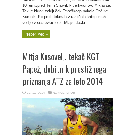
10. uri izpred Term Snovik k cerkvici Sv. Miklavža.
Tek je hkrati zaključek Tekaškega pokala Občine
Kamnik. Po petih tekmah v različnih kategorijah
vodijo v seštevku točk: Mlajši dečki ...
Preberi več »
Mitja Kosovelj, tekač KGT
Papež, dobitnik prestižnega
priznanja ATZ za leto 2014
22. 11. 2014
NOVICE
,
ŠPORT