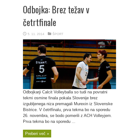
Odbojka: Brez težav v
četrtfinale
5. 11. 2014
ŠPORT
Odbojkarji Calcit Volleyballa so tudi na povratni
tekmi osmine finala pokala Slovenije brez
izgubljenega niza premagali Murexin iz Slovenske
Bistrice. V četrtfinalu, prva tekma bo na sporedu
26. novembra, se bodo pomerili z ACH Volleyjem.
Prva tekma bo na sporedu ...
Preberi več »