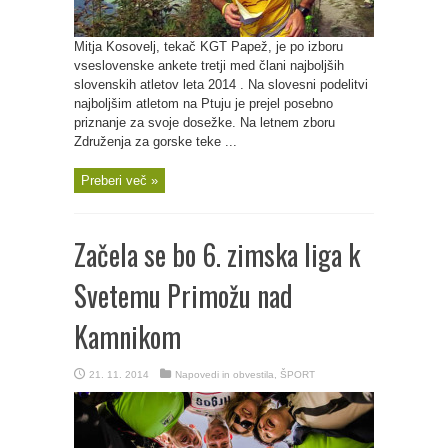
Mitja Kosovelj, tekač KGT Papež, je po izboru
vseslovenske ankete tretji med člani najboljših
slovenskih atletov leta 2014 . Na slovesni podelitvi
najboljšim atletom na Ptuju je prejel posebno
priznanje za svoje dosežke. Na letnem zboru
Združenja za gorske teke ...
Preberi več »
Začela se bo 6. zimska liga k
Svetemu Primožu nad
Kamnikom
21. 11. 2014
Napovedi in obvestila
,
ŠPORT