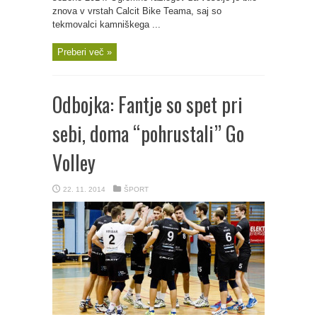
znova v vrstah Calcit Bike Teama, saj so
tekmovalci kamniškega ...
Preberi več »
Odbojka: Fantje so spet pri
sebi, doma “pohrustali” Go
Volley
22. 11. 2014
ŠPORT