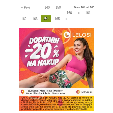
« Prvi
...
140
150
Stran 164 od 165
160
«
161
164
162
163
165
»