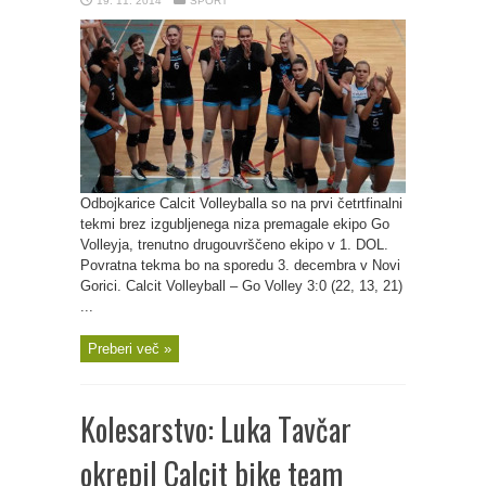
19. 11. 2014
ŠPORT
Odbojkarice Calcit Volleyballa so na prvi četrtfinalni
tekmi brez izgubljenega niza premagale ekipo Go
Volleyja, trenutno drugouvrščeno ekipo v 1. DOL.
Povratna tekma bo na sporedu 3. decembra v Novi
Gorici. Calcit Volleyball – Go Volley 3:0 (22, 13, 21)
...
Preberi več »
Kolesarstvo: Luka Tavčar
okrepil Calcit bike team