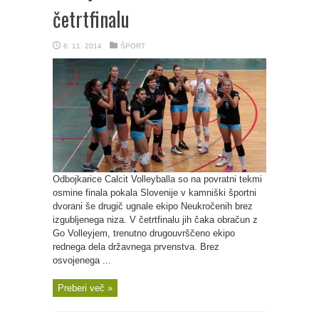
četrtfinalu
6. 11. 2014
ŠPORT
Odbojkarice Calcit Volleyballa so na povratni tekmi
osmine finala pokala Slovenije v kamniški športni
dvorani še drugič ugnale ekipo Neukročenih brez
izgubljenega niza. V četrtfinalu jih čaka obračun z
Go Volleyjem, trenutno drugouvrščeno ekipo
rednega dela državnega prvenstva. Brez
osvojenega ...
Preberi več »