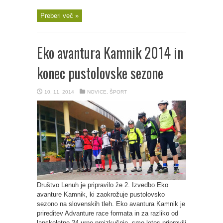
Preberi več »
Eko avantura Kamnik 2014 in
konec pustolovske sezone
10. 11. 2014
NOVICE
,
ŠPORT
Društvo Lenuh je pripravilo že 2. Izvedbo Eko
avanture Kamnik, ki zaokrožuje pustolovsko
sezono na slovenskih tleh. Eko avantura Kamnik je
prireditev Advanture race formata in za razliko od
lanskoletne 24 urne preizkušnje, smo letos pripravili