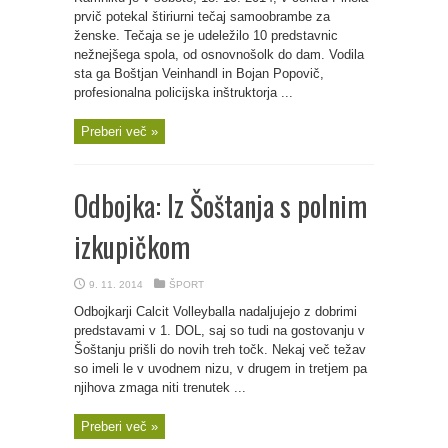
prvič potekal štiriurni tečaj samoobrambe za
ženske. Tečaja se je udeležilo 10 predstavnic
nežnejšega spola, od osnovnošolk do dam. Vodila
sta ga Boštjan Veinhandl in Bojan Popovič,
profesionalna policijska inštruktorja ...
Preberi več »
Odbojka: Iz Šoštanja s polnim
izkupičkom
9. 11. 2014
ŠPORT
Odbojkarji Calcit Volleyballa nadaljujejo z dobrimi
predstavami v 1. DOL, saj so tudi na gostovanju v
Šoštanju prišli do novih treh točk. Nekaj več težav
so imeli le v uvodnem nizu, v drugem in tretjem pa
njihova zmaga niti trenutek ...
Preberi več »