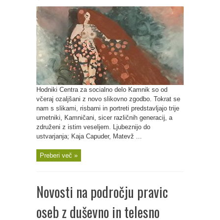
Hodniki Centra za socialno delo Kamnik so od
včeraj ozaljšani z novo slikovno zgodbo. Tokrat se
nam s slikami, risbami in portreti predstavljajo trije
umetniki, Kamničani, sicer različnih generacij, a
združeni z istim veseljem. Ljubeznijo do
ustvarjanja; Kaja Capuder, Matevž ...
Preberi več »
Novosti na področju pravic
oseb z duševno in telesno