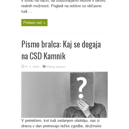
v stiski na način, da soustvarjamo rešitve v okviru
realnih možnosti. Pogledi na rešitve so občasno
tudi ...
Preberi več »
Pismo bralca: Kaj se dogaja
na CSD Kamnik
6. 3. 2022
Pisma bralcev
V preteklem, kot tudi sedanjem obdobju, nas iz
dneva v dan pretresajo težke zgodbe, družinske