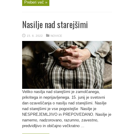
Preberi več »
Nasilje nad starejšimi
15. 6. 2022
NOVICE
Veliko nasilja nad starejšimi je zamolčanega,
prikritega in neprijavljenega. 15. junij je svetovni
dan ozaveščanja o nasilju nad starejšimi. Nasilje
nad starejšimi je vse pogostejše Nasilje je
NESPREJEMLJIVO in PREPOVEDANO. Nasilje je
namerno, nadzorovano, razumno, zavestno,
predvidljivo in običajno večkratno ...