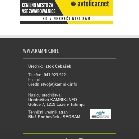
WWW.KAMNIK.INFO
Urednik:
Iztok Čebašek
Telefon:
041 923 922
E-mail:
urednistvo(at)kamnik.info
Naslov uredništva:
Uredništvo KAMNIK.INFO
Golice 7, 1219 Laze v Tuhinju
Tehnični urednik strani:
Blaž Podbevšek - SEOBAM