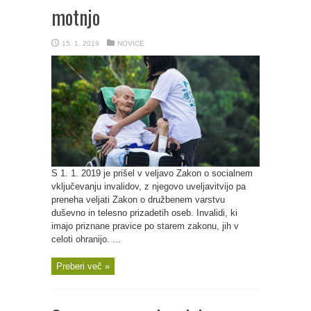
motnjo
15. 1. 2019
NOVICE
S 1. 1. 2019 je prišel v veljavo Zakon o socialnem
vključevanju invalidov, z njegovo uveljavitvijo pa
preneha veljati Zakon o družbenem varstvu
duševno in telesno prizadetih oseb. Invalidi, ki
imajo priznane pravice po starem zakonu, jih v
celoti ohranijo. ...
Preberi več »