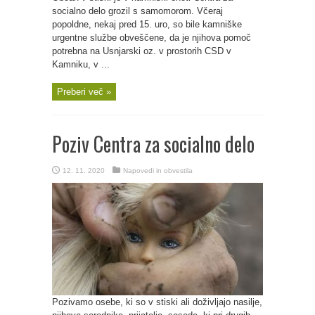
socialno delo grozil s samomorom. Včeraj
popoldne, nekaj pred 15. uro, so bile kamniške
urgentne službe obveščene, da je njihova pomoč
potrebna na Usnjarski oz. v prostorih CSD v
Kamniku, v ...
Preberi več »
Poziv Centra za socialno delo
12. 11. 2020
Napovedi in obvestila
Pozivamo osebe, ki so v stiski ali doživljajo nasilje,