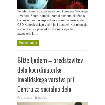
Vodstvo Centra za socialno delo Osrednja Slovenija
– Vzhod, Enota Kamnik, zaradi potrjene okužbe s
koronavirusom enega od zaposlenih obvešča, da
CSD Kamnik deluje v okrnjeni sestavi. Kot navajajo
v sporočilu za javnost so v službi zgoj tisti
zaposleni, ki ...
Preberi več »
Bliže ljudem – predstavitev
dela koordinatorke
invalidskega varstva pri
Centru za socialno delo
6. 3. 2020
NOVICE