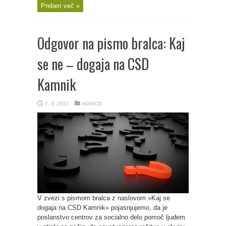
Preberi več »
Odgovor na pismo bralca: Kaj
se ne – dogaja na CSD
Kamnik
7. 3. 2022
NOVICE
V zvezi s pismom bralca z naslovom »Kaj se
dogaja na CSD Kamnik« pojasnjujemo, da je
poslanstvo centrov za socialno delo pomoč ljudem