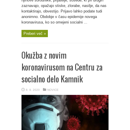
njihove sorodnike, prijatelje, sosede, ki pri drugih
zaznavajo, opažajo stiske, zlorabe, nasilje, da nas
kontaktirajo, obvestijo. Prijavo lahko podate tudi
anonimno. Obdobje v času epidemije novega
koronavirusa, ko so omejeni socialni ...
Preberi več »
Okužba z novim
koronavirusom na Centru za
socialno delo Kamnik
8. 9. 2020
NOVICE