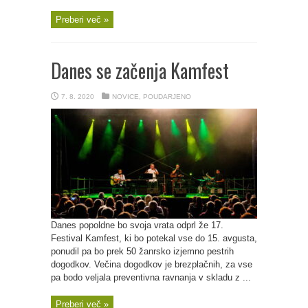
Preberi več »
Danes se začenja Kamfest
7. 8. 2020
NOVICE
,
POUDARJENO
Danes popoldne bo svoja vrata odprl že 17.
Festival Kamfest, ki bo potekal vse do 15. avgusta,
ponudil pa bo prek 50 žanrsko izjemno pestrih
dogodkov. Večina dogodkov je brezplačnih, za vse
pa bodo veljala preventivna ravnanja v skladu z ...
Preberi več »