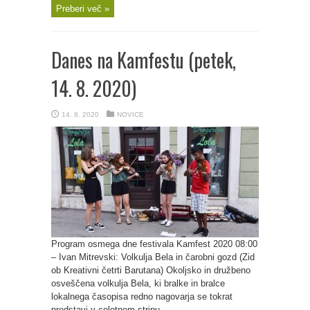
Preberi več »
Danes na Kamfestu (petek,
14. 8. 2020)
14. 8. 2020
NOVICE
Program osmega dne festivala Kamfest 2020 08:00
– Ivan Mitrevski: Volkulja Bela in čarobni gozd (Zid
ob Kreativni četrti Barutana) Okoljsko in družbeno
osveščena volkulja Bela, ki bralke in bralce
lokalnega časopisa redno nagovarja se tokrat
predstavi v celotnem stripu. ...