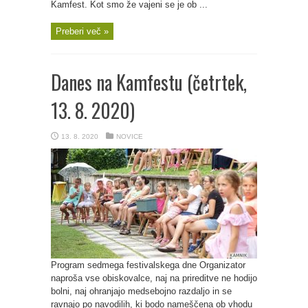
Kamfest. Kot smo že vajeni se je ob ...
Preberi več »
Danes na Kamfestu (četrtek,
13. 8. 2020)
13. 8. 2020
NOVICE
Program sedmega festivalskega dne Organizator
naproša vse obiskovalce, naj na prireditve ne hodijo
bolni, naj ohranjajo medsebojno razdaljo in se
ravnajo po navodilih, ki bodo nameščena ob vhodu