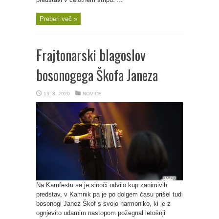
Preberi več »
Frajtonarski blagoslov
bosonogega Škofa Janeza
13. 8. 2020
NOVICE
Na Kamfestu se je sinoči odvilo kup zanimivih
predstav, v Kamnik pa je po dolgem času prišel tudi
bosonogi Janez Škof s svojo harmoniko, ki je z
ognjevito udarnim nastopom požegnal letošnji