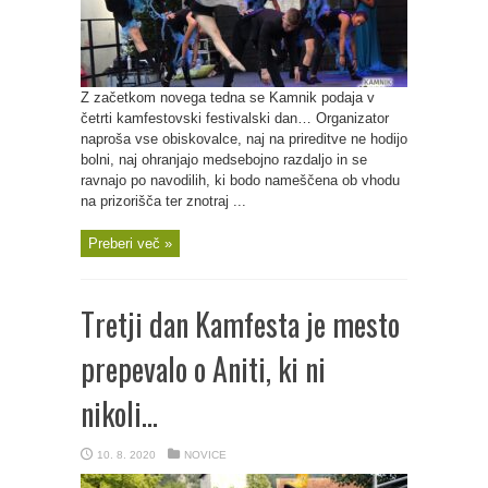
Z začetkom novega tedna se Kamnik podaja v
četrti kamfestovski festivalski dan… Organizator
naproša vse obiskovalce, naj na prireditve ne hodijo
bolni, naj ohranjajo medsebojno razdaljo in se
ravnajo po navodilih, ki bodo nameščena ob vhodu
na prizorišča ter znotraj ...
Preberi več »
Tretji dan Kamfesta je mesto
prepevalo o Aniti, ki ni
nikoli…
10. 8. 2020
NOVICE