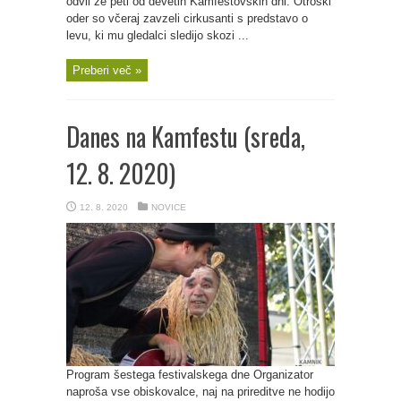
odvil že peti od devetih Kamfestovskih dni. Otroški
oder so včeraj zavzeli cirkusanti s predstavo o
levu, ki mu gledalci sledijo skozi ...
Preberi več »
Danes na Kamfestu (sreda,
12. 8. 2020)
12. 8. 2020
NOVICE
Program šestega festivalskega dne Organizator
naproša vse obiskovalce, naj na prireditve ne hodijo