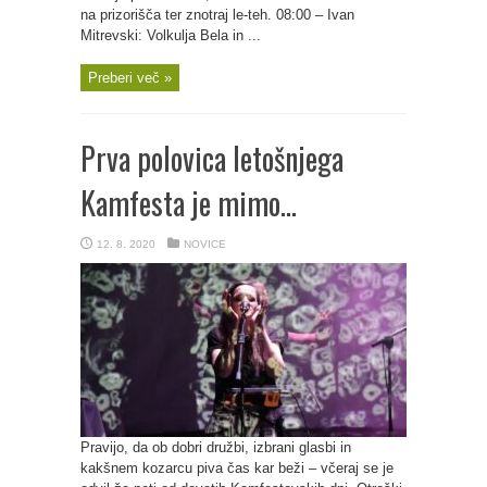
na prizorišča ter znotraj le-teh. 08:00 – Ivan
Mitrevski: Volkulja Bela in ...
Preberi več »
Prva polovica letošnjega
Kamfesta je mimo…
12. 8. 2020
NOVICE
Pravijo, da ob dobri družbi, izbrani glasbi in
kakšnem kozarcu piva čas kar beži – včeraj se je