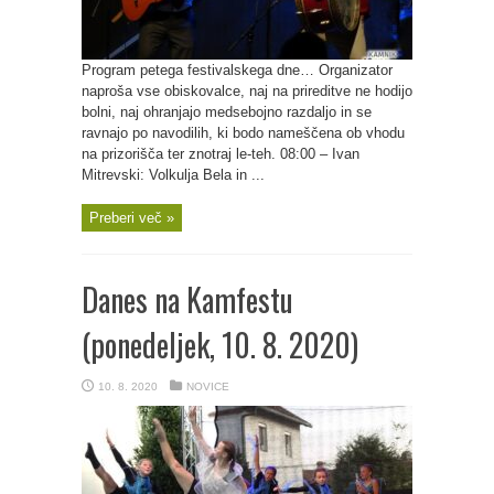
Program petega festivalskega dne… Organizator
naproša vse obiskovalce, naj na prireditve ne hodijo
bolni, naj ohranjajo medsebojno razdaljo in se
ravnajo po navodilih, ki bodo nameščena ob vhodu
na prizorišča ter znotraj le-teh. 08:00 – Ivan
Mitrevski: Volkulja Bela in ...
Preberi več »
Danes na Kamfestu
(ponedeljek, 10. 8. 2020)
10. 8. 2020
NOVICE