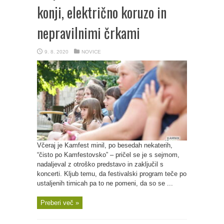
konji, električno koruzo in
nepravilnimi črkami
9. 8. 2020
NOVICE
Včeraj je Kamfest minil, po besedah nekaterih,
“čisto po Kamfestovsko” – pričel se je s sejmom,
nadaljeval z otroško predstavo in zaključil s
koncerti. Kljub temu, da festivalski program teče po
ustaljenih tirnicah pa to ne pomeni, da so se ...
Preberi več »