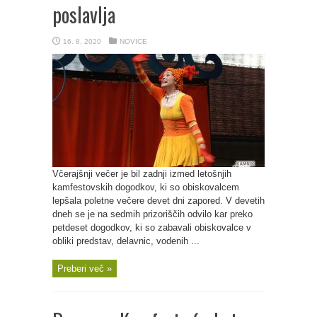
poslavlja
16. 8. 2020
NOVICE
Včerajšnji večer je bil zadnji izmed letošnjih
kamfestovskih dogodkov, ki so obiskovalcem
lepšala poletne večere devet dni zapored. V devetih
dneh se je na sedmih prizoriščih odvilo kar preko
petdeset dogodkov, ki so zabavali obiskovalce v
obliki predstav, delavnic, vodenih ...
Preberi več »