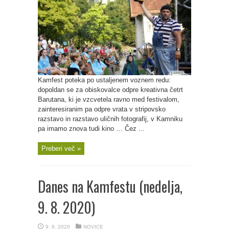
Kamfest poteka po ustaljenem voznem redu:
dopoldan se za obiskovalce odpre kreativna četrt
Barutana, ki je vzcvetela ravno med festivalom,
zainteresiranim pa odpre vrata v stripovsko
razstavo in razstavo uličnih fotografij, v Kamniku
pa imamo znova tudi kino … Čez ...
Preberi več »
Danes na Kamfestu (nedelja,
9. 8. 2020)
9. 8. 2020
NOVICE