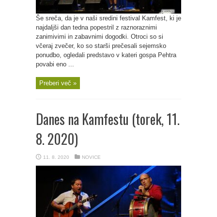
Še sreča, da je v naši sredini festival Kamfest, ki je
najdaljši dan tedna popestril z raznoraznimi
zanimivimi in zabavnimi dogodki. Otroci so si
včeraj zvečer, ko so starši prečesali sejemsko
ponudbo, ogledali predstavo v kateri gospa Pehtra
povabi eno ...
Preberi več »
Danes na Kamfestu (torek, 11.
8. 2020)
11. 8. 2020
NOVICE