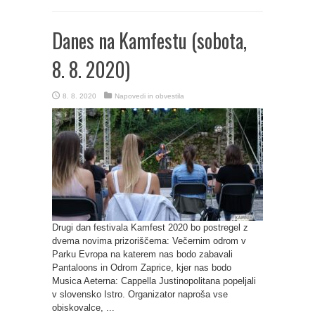
Danes na Kamfestu (sobota,
8. 8. 2020)
8. 8. 2020
Napovedi in obvestila
Drugi dan festivala Kamfest 2020 bo postregel z
dvema novima prizoriščema: Večernim odrom v
Parku Evropa na katerem nas bodo zabavali
Pantaloons in Odrom Zaprice, kjer nas bodo
Musica Aeterna: Cappella Justinopolitana popeljali
v slovensko Istro. Organizator naproša vse
obiskovalce, ...