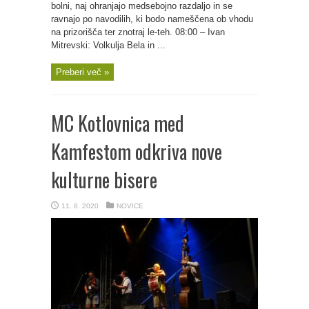
bolni, naj ohranjajo medsebojno razdaljo in se
ravnajo po navodilih, ki bodo nameščena ob vhodu
na prizorišča ter znotraj le-teh. 08:00 – Ivan
Mitrevski: Volkulja Bela in ...
Preberi več »
MC Kotlovnica med
Kamfestom odkriva nove
kulturne bisere
11. 8. 2020
NOVICE