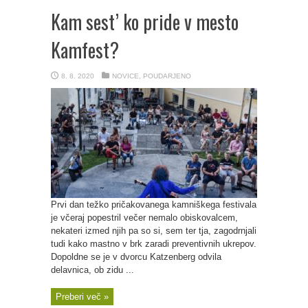
Kam sest’ ko pride v mesto
Kamfest?
8. 8. 2020
NOVICE
,
POUDARJENO
Prvi dan težko pričakovanega kamniškega festivala
je včeraj popestril večer nemalo obiskovalcem,
nekateri izmed njih pa so si, sem ter tja, zagodrnjali
tudi kako mastno v brk zaradi preventivnih ukrepov.
Dopoldne se je v dvorcu Katzenberg odvila
delavnica, ob zidu ...
Preberi več »