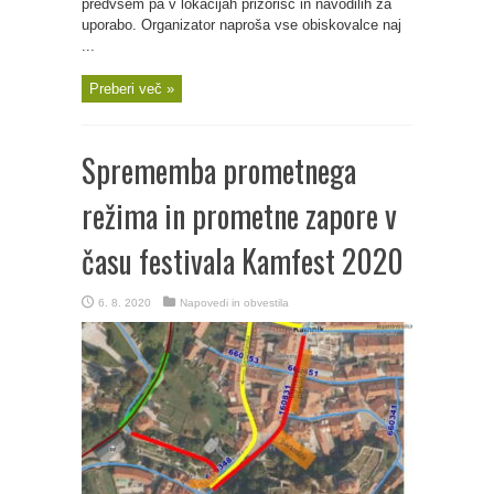
predvsem pa v lokacijah prizorišč in navodilih za
uporabo. Organizator naproša vse obiskovalce naj
...
Preberi več »
Sprememba prometnega
režima in prometne zapore v
času festivala Kamfest 2020
6. 8. 2020
Napovedi in obvestila