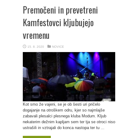
Premočeni in prevetreni
Kamfestovci kljubujejo
vremenu
15. 8. 2020
NOVICE
Kot smo že vajeni, se je ob šesti uri pričelo
dogajanje na otroškem odru, kjer so najmlajše
zabavali plesalci plesnega kluba Modum. Kljub
nekaterim dežnim kapljam sem ter tja se otroci niso
ustrašili in vztrajali do konca nastopa ter tu ...