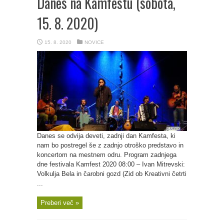
Danes na Kamfestu (sobota,
15. 8. 2020)
15. 8. 2020
NOVICE
Danes se odvija deveti, zadnji dan Kamfesta, ki
nam bo postregel še z zadnjo otroško predstavo in
koncertom na mestnem odru. Program zadnjega
dne festivala Kamfest 2020 08:00 – Ivan Mitrevski:
Volkulja Bela in čarobni gozd (Zid ob Kreativni četrti
...
Preberi več »