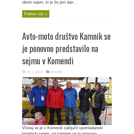
obrtni sejem, ki je že prvi dan ...
Preberi več »
Avto-moto društvo Kamnik se
je ponovno predstavilo na
sejmu v Komendi
26. 3. 2018
NOVICE
Včeraj se je v Komendi zaključil spomladanski
kmetijski sejem, na katerem se je ponovno