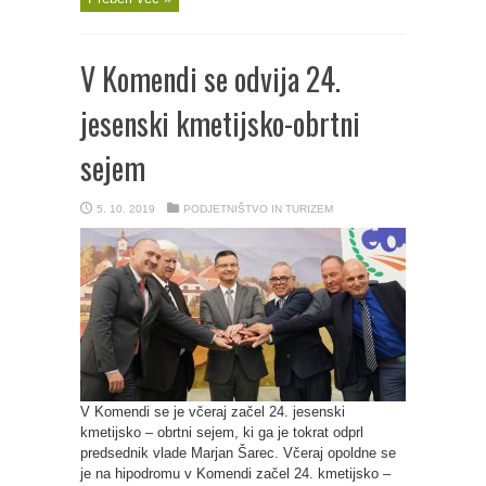
V Komendi se odvija 24.
jesenski kmetijsko-obrtni
sejem
5. 10. 2019
PODJETNIŠTVO IN TURIZEM
V Komendi se je včeraj začel 24. jesenski
kmetijsko – obrtni sejem, ki ga je tokrat odprl
predsednik vlade Marjan Šarec. Včeraj opoldne se
je na hipodromu v Komendi začel 24. kmetijsko –