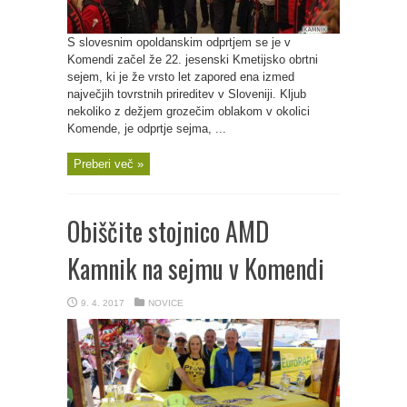
S slovesnim opoldanskim odprtjem se je v
Komendi začel že 22. jesenski Kmetijsko obrtni
sejem, ki je že vrsto let zapored ena izmed
največjih tovrstnih prireditev v Sloveniji. Kljub
nekoliko z dežjem grozečim oblakom v okolici
Komende, je odprtje sejma, ...
Preberi več »
Obiščite stojnico AMD
Kamnik na sejmu v Komendi
9. 4. 2017
NOVICE