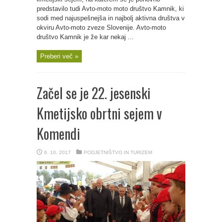
predstavilo tudi Avto-moto moto društvo Kamnik, ki
sodi med najuspešnejša in najbolj aktivna društva v
okviru Avto-moto zveze Slovenije. Avto-moto
društvo Kamnik je že kar nekaj ...
Preberi več »
Začel se je 22. jesenski
Kmetijsko obrtni sejem v
Komendi
6. 10. 2017
PODJETNIŠTVO IN TURIZEM