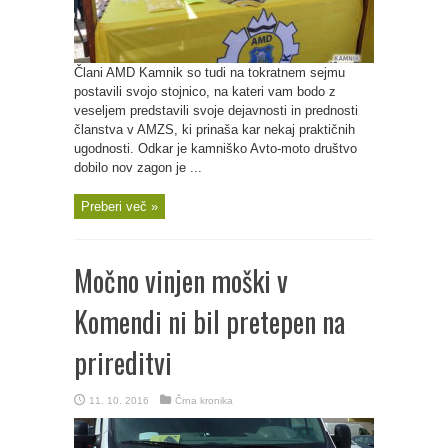
Člani AMD Kamnik so tudi na tokratnem sejmu
postavili svojo stojnico, na kateri vam bodo z
veseljem predstavili svoje dejavnosti in prednosti
članstva v AMZS, ki prinaša kar nekaj praktičnih
ugodnosti. Odkar je kamniško Avto-moto društvo
dobilo nov zagon je ...
Preberi več »
Močno vinjen moški v
Komendi ni bil pretepen na
prireditvi
11. 10. 2016
Črna kronika