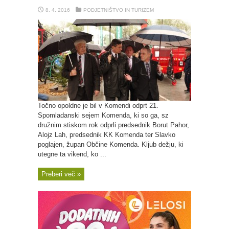
8. 4. 2016
PODJETNIŠTVO IN TURIZEM
Točno opoldne je bil v Komendi odprt 21.
Spomladanski sejem Komenda, ki so ga, sz
družnim stiskom rok odprli predsednik Borut Pahor,
Alojz Lah, predsednik KK Komenda ter Slavko
poglajen, župan Občine Komenda. Kljub dežju, ki
utegne ta vikend, ko ...
Preberi več »