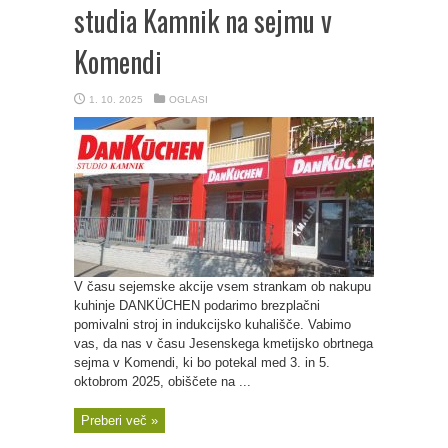
studia Kamnik na sejmu v
Komendi
1. 10. 2025
OGLASI
V času sejemske akcije vsem strankam ob nakupu
kuhinje DANKÜCHEN podarimo brezplačni
pomivalni stroj in indukcijsko kuhališče. Vabimo
vas, da nas v času Jesenskega kmetijsko obrtnega
sejma v Komendi, ki bo potekal med 3. in 5.
oktobrom 2025, obiščete na ...
Preberi več »