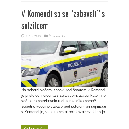
V Komendi so se “zabavali” s
solzilcem
7. 10. 2019
Črna kronika
Na sobotni večerni zabavi pod šotorom v Komendi
je prišlo do incidenta s solzivcem, zaradi katerih je
več oseb potrebovalo tudi zdravniško pomoč.
Sobotno večerno zabavo pod šotorom pri sejmišču
v Komendi je, vsaj za nekaj obiskovalcev, ki so jo
...
Preberi več »