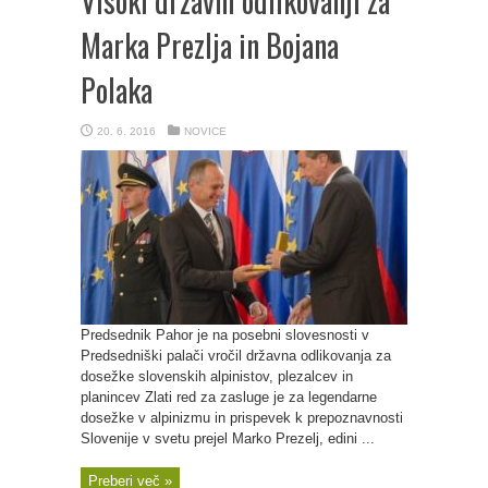
Visoki državni odlikovanji za
Marka Prezlja in Bojana
Polaka
20. 6. 2016
NOVICE
Predsednik Pahor je na posebni slovesnosti v
Predsedniški palači vročil državna odlikovanja za
dosežke slovenskih alpinistov, plezalcev in
planincev Zlati red za zasluge je za legendarne
dosežke v alpinizmu in prispevek k prepoznavnosti
Slovenije v svetu prejel Marko Prezelj, edini ...
Preberi več »