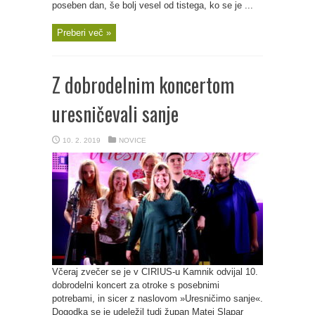
poseben dan, še bolj vesel od tistega, ko se je ...
Preberi več »
Z dobrodelnim koncertom
uresničevali sanje
10. 2. 2019
NOVICE
Včeraj zvečer se je v CIRIUS-u Kamnik odvijal 10.
dobrodelni koncert za otroke s posebnimi
potrebami, in sicer z naslovom »Uresničimo sanje«.
Dogodka se je udeležil tudi župan Matej Slapar