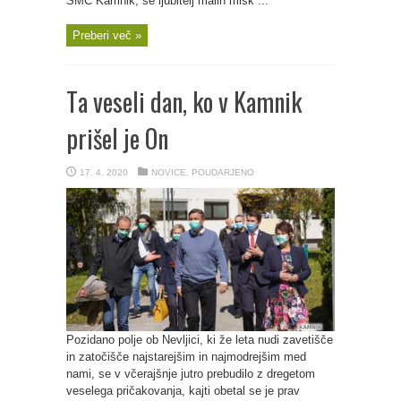
SMC Kamnik, se ljubitelj malih mišk ...
Preberi več »
Ta veseli dan, ko v Kamnik
prišel je On
17. 4. 2020
NOVICE
,
POUDARJENO
Pozidano polje ob Nevljici, ki že leta nudi zavetišče
in zatočišče najstarejšim in najmodrejšim med
nami, se v včerajšnje jutro prebudilo z dregetom
veselega pričakovanja, kajti obetal se je prav