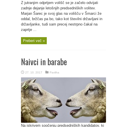
Z jutranjim odprtjem volišč se je začelo odvijati
zadnje dejanje letošnjih predsedniških volitev.
Marjan Šarec je svoj glas na volišču v Šmarci že
oddal, bržčas pa bo, tako kot številni državljani in
državljanke, tudi sam precej nestrpno čakal na
zaprtje ...
Preberi več »
Naivci in barabe
27. 10. 2017
Pavliha
Na iskrivem soočenju predsedniških kandidatov, ki