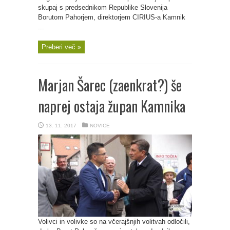
skupaj s predsednikom Republike Slovenija
Borutom Pahorjem, direktorjem CIRIUS-a Kamnik
...
Preberi več »
Marjan Šarec (zaenkrat?) še
naprej ostaja župan Kamnika
13. 11. 2017
NOVICE
Volivci in volivke so na včerajšnjih volitvah odločili,