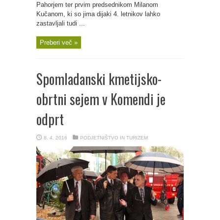
Pahorjem ter prvim predsednikom Milanom
Kučanom, ki so jima dijaki 4. letnikov lahko
zastavljali tudi ...
Preberi več »
Spomladanski kmetijsko-
obrtni sejem v Komendi je
odprt
8. 4. 2016
PODJETNIŠTVO IN TURIZEM