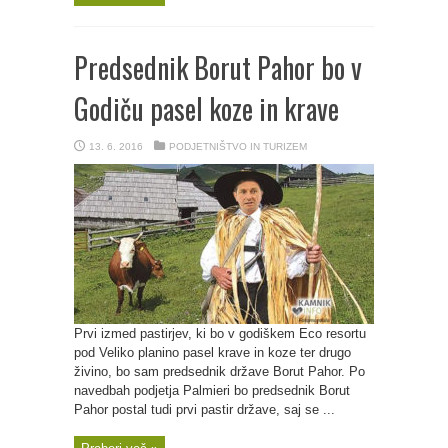
Predsednik Borut Pahor bo v
Godiču pasel koze in krave
13. 6. 2016
PODJETNIŠTVO IN TURIZEM
Prvi izmed pastirjev, ki bo v godiškem Eco resortu
pod Veliko planino pasel krave in koze ter drugo
živino, bo sam predsednik države Borut Pahor. Po
navedbah podjetja Palmieri bo predsednik Borut
Pahor postal tudi prvi pastir države, saj se ...