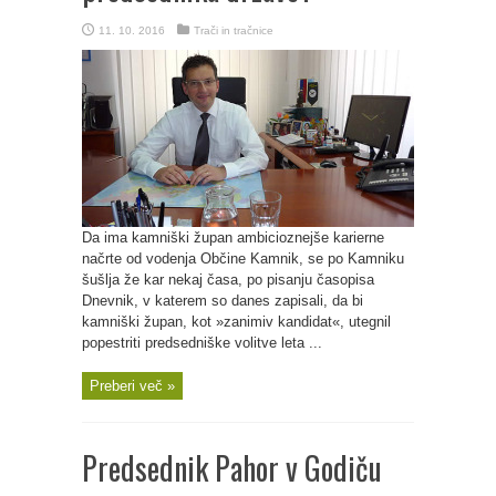
11. 10. 2016
Trači in tračnice
Da ima kamniški župan ambicioznejše karierne
načrte od vodenja Občine Kamnik, se po Kamniku
šušlja že kar nekaj časa, po pisanju časopisa
Dnevnik, v katerem so danes zapisali, da bi
kamniški župan, kot »zanimiv kandidat«, utegnil
popestriti predsedniške volitve leta ...
Preberi več »
Predsednik Pahor v Godiču