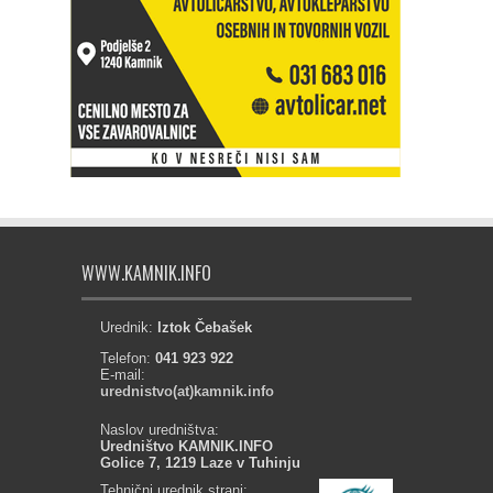
WWW.KAMNIK.INFO
Urednik:
Iztok Čebašek
Telefon:
041 923 922
E-mail:
urednistvo(at)kamnik.info
Naslov uredništva:
Uredništvo KAMNIK.INFO
Golice 7, 1219 Laze v Tuhinju
Tehnični urednik strani: