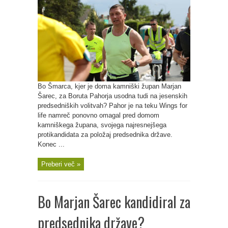
Bo Šmarca, kjer je doma kamniški župan Marjan
Šarec, za Boruta Pahorja usodna tudi na jesenskih
predsedniških volitvah? Pahor je na teku Wings for
life namreč ponovno omagal pred domom
kamniškega župana, svojega najresnejšega
protikandidata za položaj predsednika države.
Konec ...
Preberi več »
Bo Marjan Šarec kandidiral za
predsednika države?