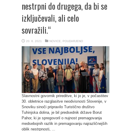
nestrpni do drugega, da bi se
izključevali, ali celo
sovražili.“
20. 6. 2021
NOVICE
,
POUDARJENO
Slavnostni govornik prireditve, ki jo je, v počastitev
30. obletnice razglasitve neodvisnosti Slovenije, v
Snoviku sinoči pripravilo Turistično društvo
Tuhinjska dolina, je bil predsednik države Borut
Pahor, ki je spregovoril o nujnost premagovanja
medsebojnih razlik in premagovanju najrazličnejših
oblik nestrpnosti, ...