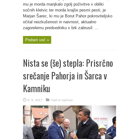
mu je morda manjkalo zgolj poživitve v obliki
sočnih kletvic ter morda krajše pesmi pesti, je
Marjan Šarec, ki mu je Borut Pahor pokroviteljsko
očital neizkušenost in naivnost, aktualno
zagorelemu predsedniku v brk zabrusil: ...
Preberi več »
Nista se (še) stepla: Prisrčno
srečanje Pahorja in Šarca v
Kamniku
8. 9. 2017
Trači in tračnice