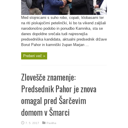
Med stojnicami s suho robo, copati, klobasami ter
na riti piskajočimi petelinčki, ki bo ta vikend zaljšali
narodonošno podobo in ponudbo Kamnika, sta se
danes dopoldne srečala tudi najresnejša
predsedniška kandidata, aktualni predsednik države
Borut Pahor in kamniški župan Marjan ...
Preberi več »
Zlovešče znamenje:
Predsednik Pahor je znova
omagal pred Šarčevim
domom v Šmarci
7. 5. 2017
Pavliha