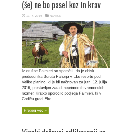
(še) ne bo pasel koz in krav
11. 7. 2016
NOVICE
Iz družbe Palmieri so sporočili, da je obisk
predsednika Boruta Pahorja v Eko resortu pod
Veliko planino, ki je bil načrtovan za jutri, 12. julija
2016, prestavljen zaradi neprimernih vremenskih
razmer. Kratko sporočilo podjetja Palmieri, ki v
Godiču gradi Eko ...
Preberi več »