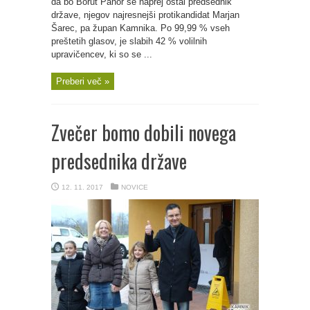
da bo Borut Pahor še naprej ostal predsednik
države, njegov najresnejši protikandidat Marjan
Šarec, pa župan Kamnika. Po 99,99 % vseh
preštetih glasov, je slabih 42 % volilnih
upravičencev, ki so se ...
Preberi več »
Zvečer bomo dobili novega
predsednika države
12. 11. 2017
NOVICE