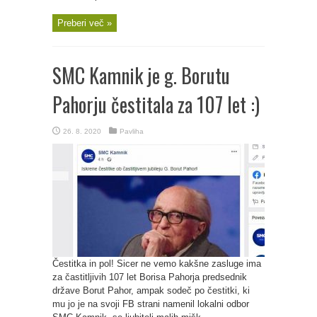
Preberi več »
SMC Kamnik je g. Borutu
Pahorju čestitala za 107 let :)
26. 8. 2020
Pavliha
Čestitka in pol! Sicer ne vemo kakšne zasluge ima
za častitljivih 107 let Borisa Pahorja predsednik
države Borut Pahor, ampak sodeč po čestitki, ki
mu jo je na svoji FB strani namenil lokalni odbor