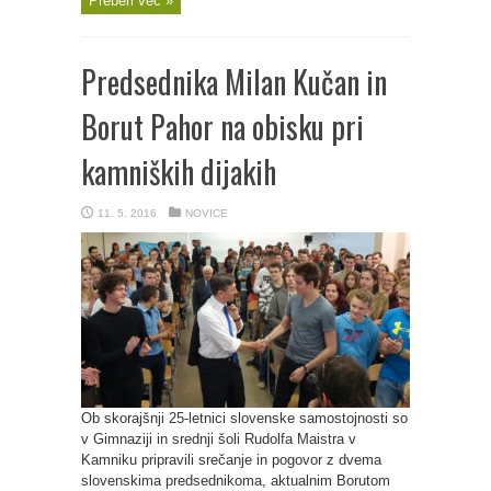
Preberi več »
Predsednika Milan Kučan in
Borut Pahor na obisku pri
kamniških dijakih
11. 5. 2016
NOVICE
Ob skorajšnji 25-letnici slovenske samostojnosti so
v Gimnaziji in srednji šoli Rudolfa Maistra v
Kamniku pripravili srečanje in pogovor z dvema
slovenskima predsednikoma, aktualnim Borutom