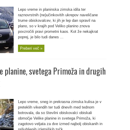
Lepo vreme in planinska zimska idila ter
raznovrstnih (ne)učinkovitih ukrepov naveličane
trume obiskovalcev, ki jih je lep dan spravil na
plano, so v krajih pod Veliko planino znova
povzročili pravi prometni kaos. Kot že nekajkrat
poprej, je bilo tudi danes ...
Preberi več »
e planine, svetega Primoža in drugih
Lepo vreme, sneg in prekrasna zimska kulisa je v
preteklih vikendih ter tudi dnevih med tednom
botrovala, da so številni obiskovalci obiskali
območje Velike planine in svetega Primoža, ki
zagotovo veljata za dve izmed najbolj obiskanih in
priljubljenih izletniških točk ...