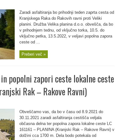
Zaradi asfaltiranja bo prihodnji teden zaprta cesta od
Kranjskega Raka do Rakovih ravni proti Veliki
planini. Družba Velika planina d.o.o. obvešča, da bo
v prihodnjem tednu, od vključno torka, 10.5. do
vključno petka, 13.5.2022, v veljavi popolna zapora
ceste od ...
Preberi več »
 in popolni zapori ceste lokalne ceste
anjski Rak – Rakove Ravni)
Obveščamo vas, da bo v času od 8.9.2021 do
30.11.2021 zaradi asfaltiranja cestišča veljala
občasna delna ter popolna zapora lokalne ceste LC
161161 – PLANINA (Kranjski Rak – Rakove Ravni) v
dolžini cca 1700 m. Dela bodo potekala od