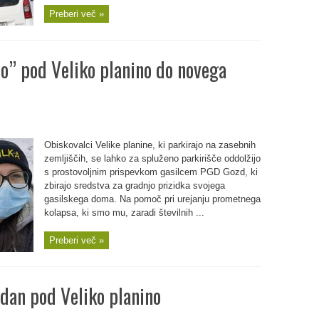
Preberi več »
no” pod Veliko planino do novega
Obiskovalci Velike planine, ki parkirajo na zasebnih
zemljiščih, se lahko za spluženo parkirišče oddolžijo
s prostovoljnim prispevkom gasilcem PGD Gozd, ki
zbirajo sredstva za gradnjo prizidka svojega
gasilskega doma. Na pomoč pri urejanju prometnega
kolapsa, ki smo mu, zaradi številnih ...
Preberi več »
dan pod Veliko planino