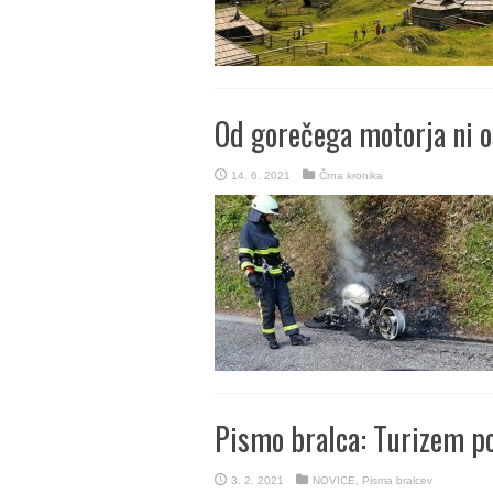
Od gorečega motorja ni o
14. 6. 2021
Črna kronika
Pismo bralca: Turizem po
3. 2. 2021
NOVICE
,
Pisma bralcev