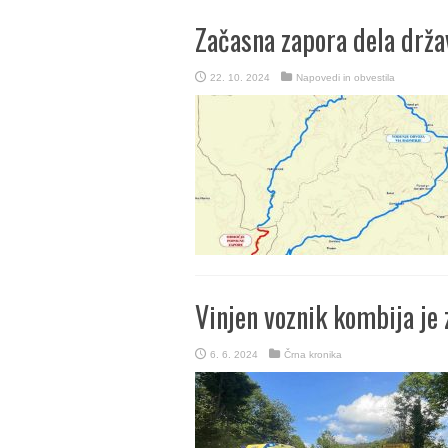
Začasna zapora dela drž
22. 10. 2024
Napovedi in obvestila
Vinjen voznik kombija je 
6. 6. 2024
Črna kronika