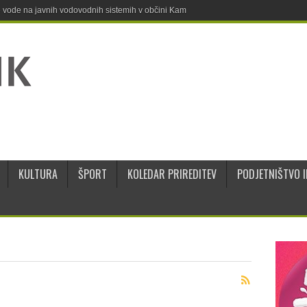
ne vode na javnih vodovodnih sistemih v občini Kamnik
KULTURA
ŠPORT
KOLEDAR PRIREDITEV
PODJETNIŠTVO I