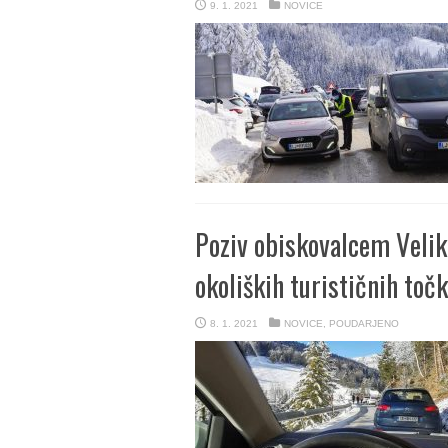
9. 1. 2021
NOVICE
Poziv obiskovalcem Velik
okoliških turističnih točk
8. 1. 2021
NOVICE
,
POUDARJENO