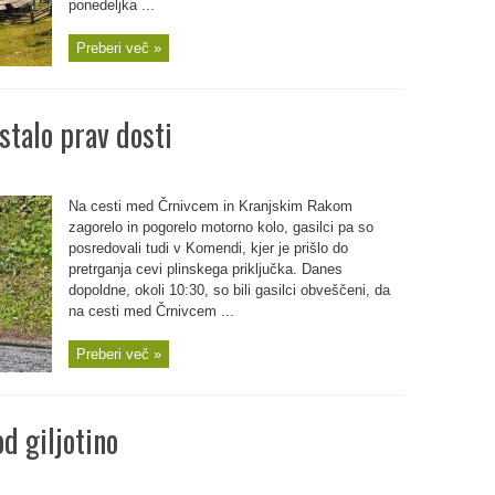
ponedeljka ...
Preberi več »
stalo prav dosti
Na cesti med Črnivcem in Kranjskim Rakom
zagorelo in pogorelo motorno kolo, gasilci pa so
posredovali tudi v Komendi, kjer je prišlo do
pretrganja cevi plinskega priključka. Danes
dopoldne, okoli 10:30, so bili gasilci obveščeni, da
na cesti med Črnivcem ...
Preberi več »
d giljotino