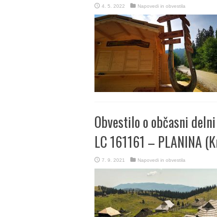
4. 5. 2022
Napovedi in obvestila
Obvestilo o občasni delni
LC 161161 – PLANINA (Kr
7. 9. 2021
Napovedi in obvestila