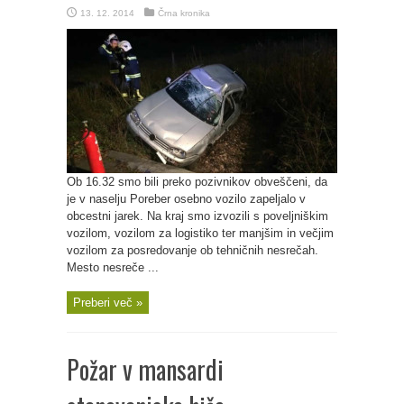
13. 12. 2014
Črna kronika
Ob 16.32 smo bili preko pozivnikov obveščeni, da
je v naselju Poreber osebno vozilo zapeljalo v
obcestni jarek. Na kraj smo izvozili s poveljniškim
vozilom, vozilom za logistiko ter manjšim in večjim
vozilom za posredovanje ob tehničnih nesrečah.
Mesto nesreče ...
Preberi več »
Požar v mansardi