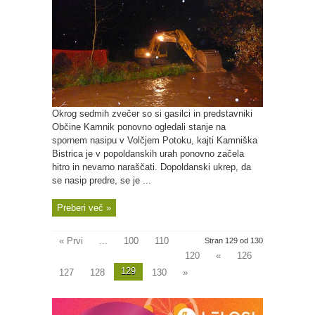
Okrog sedmih zvečer so si gasilci in predstavniki
Občine Kamnik ponovno ogledali stanje na
spornem nasipu v Volčjem Potoku, kajti Kamniška
Bistrica je v popoldanskih urah ponovno začela
hitro in nevarno naraščati. Dopoldanski ukrep, da
se nasip predre, se je ...
Preberi več »
« Prvi
...
100
110
Stran 129 od 130
120
«
126
129
127
128
130
»