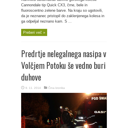
Cannondale tip Quick CX3, črne, bele in
fluoroscentno zelene barve. Na kraju so ugotovili,
da je neznanec pristopil do zaklenjenega kolesa in
ga odpeljal neznano kam. S ...
Preberi več »
Predrtje nelegalnega nasipa v
Volčjem Potoku še vedno buri
duhove
9. 11. 2014
Črna kronika