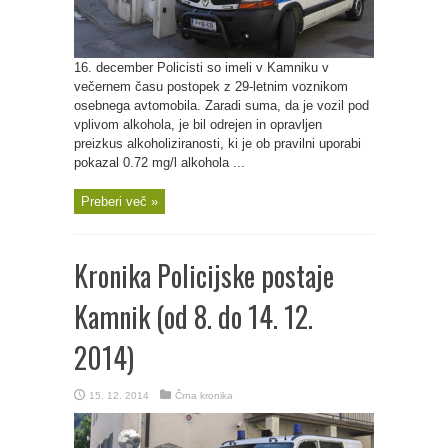
16. december Policisti so imeli v Kamniku v
večernem času postopek z 29-letnim voznikom
osebnega avtomobila. Zaradi suma, da je vozil pod
vplivom alkohola, je bil odrejen in opravljen
preizkus alkoholiziranosti, ki je ob pravilni uporabi
pokazal 0.72 mg/l alkohola ...
Preberi več »
Kronika Policijske postaje
Kamnik (od 8. do 14. 12.
2014)
15. 12. 2014
Črna kronika