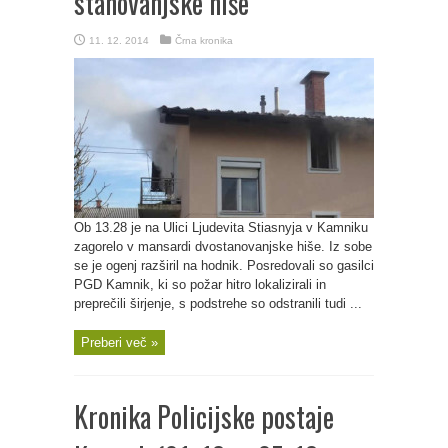
stanovanjske hiše
11. 12. 2014
Črna kronika
Ob 13.28 je na Ulici Ljudevita Stiasnyja v Kamniku
zagorelo v mansardi dvostanovanjske hiše. Iz sobe
se je ogenj razširil na hodnik. Posredovali so gasilci
PGD Kamnik, ki so požar hitro lokalizirali in
preprečili širjenje, s podstrehe so odstranili tudi ...
Preberi več »
Kronika Policijske postaje