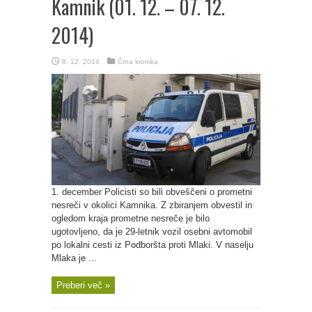
Kamnik (01. 12. – 07. 12.
2014)
8. 12. 2014
Črna kronika
1. december Policisti so bili obveščeni o prometni
nesreči v okolici Kamnika. Z zbiranjem obvestil in
ogledom kraja prometne nesreče je bilo
ugotovljeno, da je 29-letnik vozil osebni avtomobil
po lokalni cesti iz Podboršta proti Mlaki. V naselju
Mlaka je ...
Preberi več »