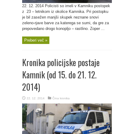
22. 12. 2014 Policisti so imeli v Kamniku postopek
z 23 – letnikom iz okolice Kamnika. Pri postopku
je bil zasežen manjši skupek neznane snovi
zeleno-rjave barve za katerega se sumi, da gre za
prepovedano drogo konopljo – rastlino. Zoper ...
Preberi več »
Kronika policijske postaje
Kamnik (od 15. do 21. 12.
2014)
22. 12. 2014
Črna kronika