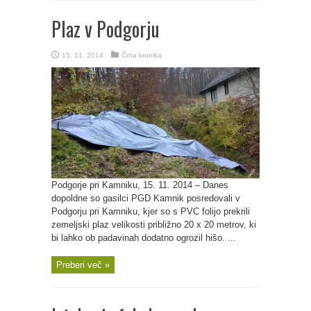
Plaz v Podgorju
15. 11. 2014
Črna kronika
Podgorje pri Kamniku, 15. 11. 2014 – Danes
dopoldne so gasilci PGD Kamnik posredovali v
Podgorju pri Kamniku, kjer so s PVC folijo prekrili
zemeljski plaz velikosti približno 20 x 20 metrov, ki
bi lahko ob padavinah dodatno ogrozil hišo. ...
Preberi več »