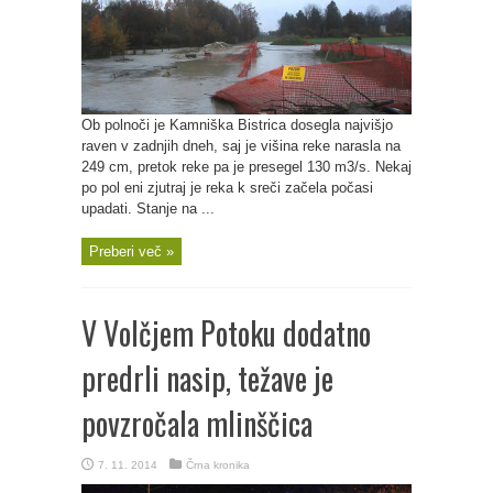
Ob polnoči je Kamniška Bistrica dosegla najvišjo
raven v zadnjih dneh, saj je višina reke narasla na
249 cm, pretok reke pa je presegel 130 m3/s. Nekaj
po pol eni zjutraj je reka k sreči začela počasi
upadati. Stanje na ...
Preberi več »
V Volčjem Potoku dodatno
predrli nasip, težave je
povzročala mlinščica
7. 11. 2014
Črna kronika