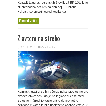
Renault Laguna, registrskih številk LJ BK-108, ki je
bil predhodno odtujen na območju Ljubljane.
Policisti so opravili ogled vozila, ga ...
Preberi več »
Z avtom na streho
22. 11. 2014
Črna kronika
Kamniški gasilci so bili včeraj, nekaj pred osmo uro
zvečer, obveščeni, da je na regionalni cesti med
Sotesko in Srednjo vasjo prišlo do prometne
nezgode v kateri je bilo udeleženo osebno vozilo, ki