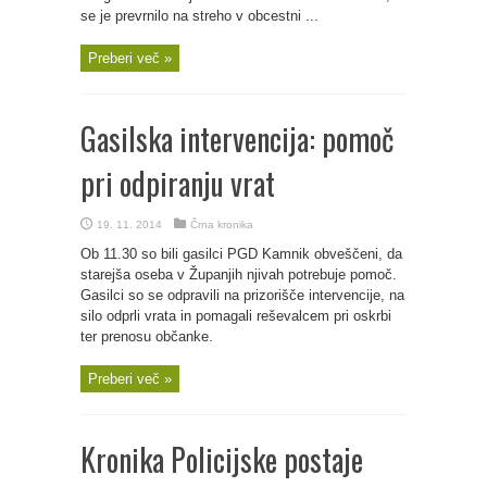
se je prevrnilo na streho v obcestni ...
Preberi več »
Gasilska intervencija: pomoč
pri odpiranju vrat
19. 11. 2014
Črna kronika
Ob 11.30 so bili gasilci PGD Kamnik obveščeni, da
starejša oseba v Županjih njivah potrebuje pomoč.
Gasilci so se odpravili na prizorišče intervencije, na
silo odprli vrata in pomagali reševalcem pri oskrbi
ter prenosu občanke.
Preberi več »
Kronika Policijske postaje