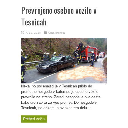
Prevrnjeno osebno vozilo v
Tesnicah
7. 12. 2014
Črna kronika
Nekaj po pol enajsti je v Tesnicah prišlo do
prometne nezgode v kateri se je osebno vozilo
prevrnilo na streho. Zaradi nezgode je bila cesta
kako uro zaprta za ves promet. Do nezgode v
Tesnicah, na ozkem in ovinkastem delu ...
Preberi več »