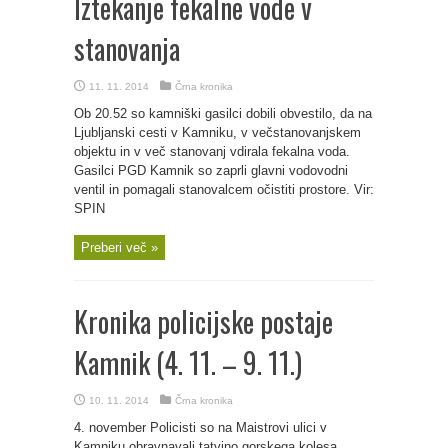
Iztekanje fekalne vode v
stanovanja
11. 11. 2014
Črna kronika
Ob 20.52 so kamniški gasilci dobili obvestilo, da na
Ljubljanski cesti v Kamniku, v večstanovanjskem
objektu in v več stanovanj vdirala fekalna voda.
Gasilci PGD Kamnik so zaprli glavni vodovodni
ventil in pomagali stanovalcem očistiti prostore. Vir:
SPIN
Preberi več »
Kronika policijske postaje
Kamnik (4. 11. – 9. 11.)
10. 11. 2014
Črna kronika
4. november Policisti so na Maistrovi ulici v
Kamniku obravnavali tatvino gorskega kolesa