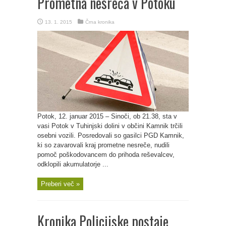
Prometna nesreča v Potoku
13. 1. 2015
Črna kronika
Potok, 12. januar 2015 – Sinoči, ob 21.38, sta v
vasi Potok v Tuhinjski dolini v občini Kamnik trčili
osebni vozili. Posredovali so gasilci PGD Kamnik,
ki so zavarovali kraj prometne nesreče, nudili
pomoč poškodovancem do prihoda reševalcev,
odklopili akumulatorje ...
Preberi več »
Kronika Policijske postaje