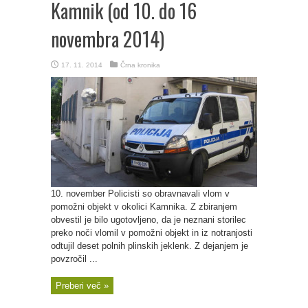
Kamnik (od 10. do 16
novembra 2014)
17. 11. 2014
Črna kronika
10. november Policisti so obravnavali vlom v
pomožni objekt v okolici Kamnika. Z zbiranjem
obvestil je bilo ugotovljeno, da je neznani storilec
preko noči vlomil v pomožni objekt in iz notranjosti
odtujil deset polnih plinskih jeklenk. Z dejanjem je
povzročil ...
Preberi več »