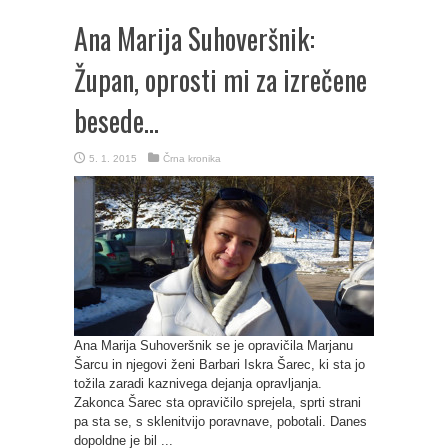
Ana Marija Suhoveršnik:
Župan, oprosti mi za izrečene
besede…
5. 1. 2015
Črna kronika
Ana Marija Suhoveršnik se je opravičila Marjanu
Šarcu in njegovi ženi Barbari Iskra Šarec, ki sta jo
tožila zaradi kaznivega dejanja opravljanja.
Zakonca Šarec sta opravičilo sprejela, sprti strani
pa sta se, s sklenitvijo poravnave, pobotali. Danes
dopoldne je bil ...