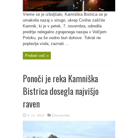
Vreme se je izboljšalo, Kamniška Bistrica se je
umaknila nazaj v strugo, ukrep Civilne zaščite
Kamnik, ki je v petek, 7. novembra, odredila
predrtje nelegalno zgrajenega nasipa v Volčjem
Potoku, pa še vedno buri duhove. Tokrat ne
poplavlja voda, zaznati ...
Preberi več »
Ponoči je reka Kamniška
Bistrica dosegla najvišjo
raven
8. 11. 2014
Črna kronika