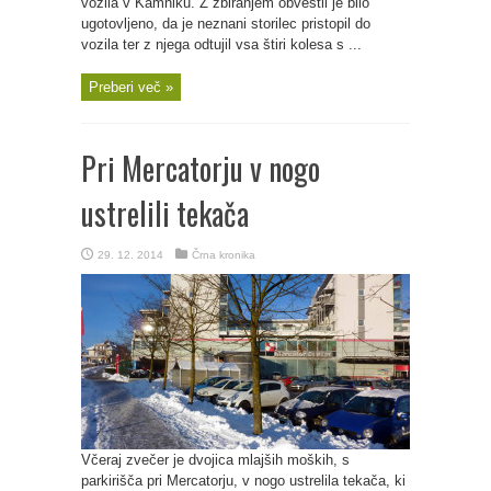
vozila v Kamniku. Z zbiranjem obvestil je bilo
ugotovljeno, da je neznani storilec pristopil do
vozila ter z njega odtujil vsa štiri kolesa s ...
Preberi več »
Pri Mercatorju v nogo
ustrelili tekača
29. 12. 2014
Črna kronika
Včeraj zvečer je dvojica mlajših moških, s
parkirišča pri Mercatorju, v nogo ustrelila tekača, ki