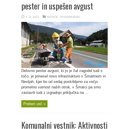
pester in uspešen avgust
5. 9. 2021
NOVICE
,
POUDARJENO
Delovno pester avgust, ki jo je žal zagodel tudi s
točo, je prinesel novo infrastrukturo v Šmartnem in
Nevljah, kjer bo od sedaj poskrbljeno za večjo
prometno varnost naših otrok, v Šmarci pa smo
zastavili tudi z izgradnjo priključka na ...
Preberi več »
Komunalni vestnik: Aktivnosti