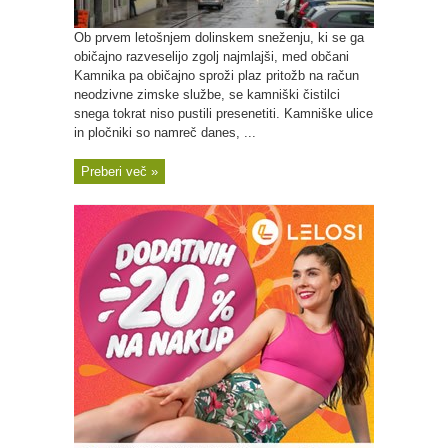
Ob prvem letošnjem dolinskem sneženju, ki se ga
običajno razveselijo zgolj najmlajši, med občani
Kamnika pa običajno sproži plaz pritožb na račun
neodzivne zimske službe, se kamniški čistilci
snega tokrat niso pustili presenetiti. Kamniške ulice
in pločniki so namreč danes, ...
Preberi več »