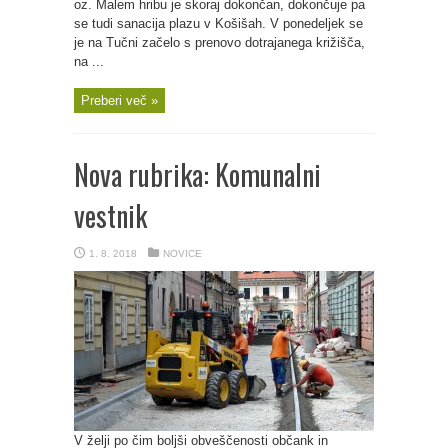
oz. Malem hribu je skoraj dokončan, dokončuje pa
se tudi sanacija plazu v Košišah. V ponedeljek se
je na Tučni začelo s prenovo dotrajanega križišča,
na ...
Preberi več »
Nova rubrika: Komunalni
vestnik
1. 8. 2018
NOVICE
V želji po čim boljši obveščenosti občank in