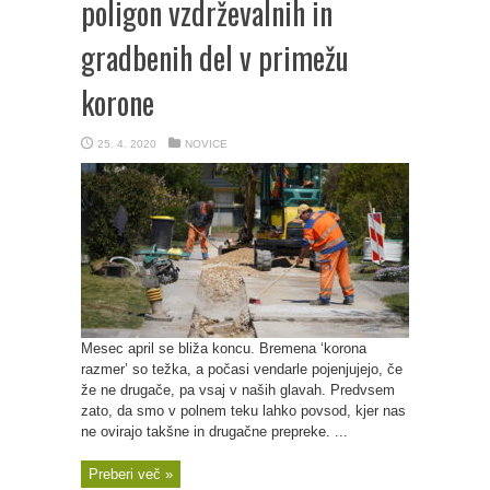
poligon vzdrževalnih in
gradbenih del v primežu
korone
25. 4. 2020
NOVICE
Mesec april se bliža koncu. Bremena ‘korona
razmer’ so težka, a počasi vendarle pojenjujejo, če
že ne drugače, pa vsaj v naših glavah. Predvsem
zato, da smo v polnem teku lahko povsod, kjer nas
ne ovirajo takšne in drugačne prepreke. ...
Preberi več »