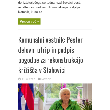
del iztekajočega se tedna, vzdrževalci cest,
asfalterji in gradbinci Komunalnega podjetja
Kamnik, ki so za ...
Preberi več »
Komunalni vestnik: Pester
delovni utrip in podpis
pogodbe za rekonstrukcijo
križišča v Stahovici
21. 6. 2020
NOVICE