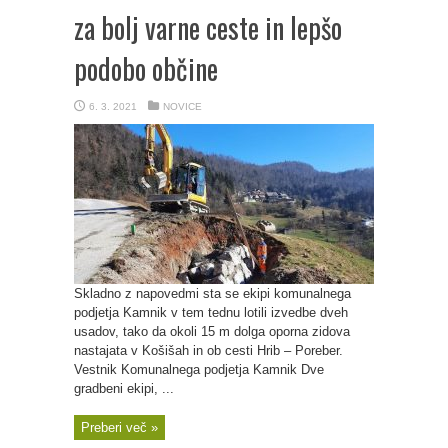
za bolj varne ceste in lepšo
podobo občine
6. 3. 2021
NOVICE
Skladno z napovedmi sta se ekipi komunalnega
podjetja Kamnik v tem tednu lotili izvedbe dveh
usadov, tako da okoli 15 m dolga oporna zidova
nastajata v Košišah in ob cesti Hrib – Poreber.
Vestnik Komunalnega podjetja Kamnik Dve
gradbeni ekipi, ...
Preberi več »