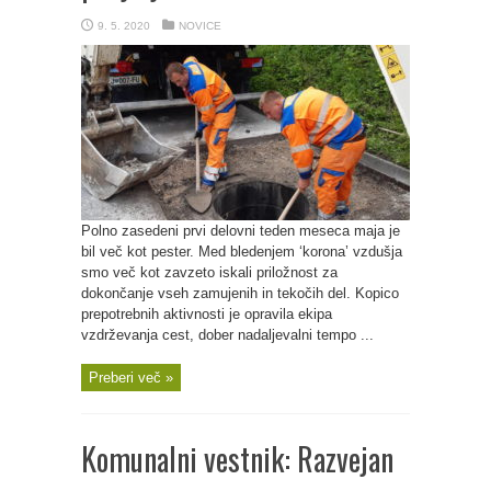
9. 5. 2020
NOVICE
Polno zasedeni prvi delovni teden meseca maja je
bil več kot pester. Med bledenjem ‘korona’ vzdušja
smo več kot zavzeto iskali priložnost za
dokončanje vseh zamujenih in tekočih del. Kopico
prepotrebnih aktivnosti je opravila ekipa
vzdrževanja cest, dober nadaljevalni tempo ...
Preberi več »
Komunalni vestnik: Razvejan