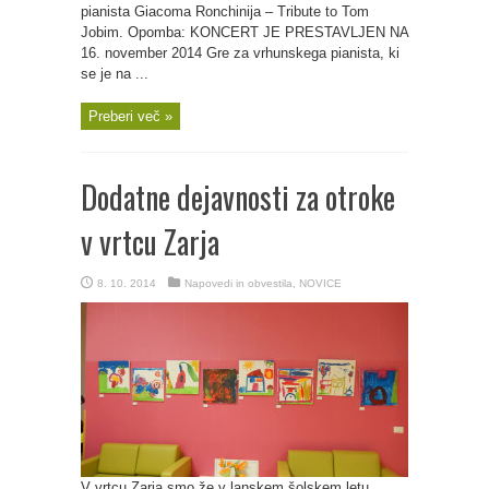
pianista Giacoma Ronchinija – Tribute to Tom
Jobim. Opomba: KONCERT JE PRESTAVLJEN NA
16. november 2014 Gre za vrhunskega pianista, ki
se je na ...
Preberi več »
Dodatne dejavnosti za otroke
v vrtcu Zarja
8. 10. 2014
Napovedi in obvestila
,
NOVICE
V vrtcu Zarja smo že v lanskem šolskem letu