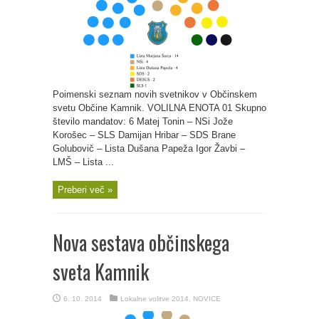
Poimenski seznam novih svetnikov v Občinskem
svetu Občine Kamnik. VOLILNA ENOTA 01 Skupno
število mandatov: 6 Matej Tonin – NSi Jože
Korošec – SLS Damijan Hribar – SDS Brane
Golubovič – Lista Dušana Papeža Igor Žavbi –
LMŠ – Lista ...
Preberi več »
Nova sestava občinskega
sveta Kamnik
6. 10. 2014
Lokalne volitve 2014
,
NOVICE