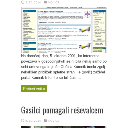
5. 10. 2014
NOVICE
Na današnji dan, 5. oktobra 2001, ko internetna
povezava v gospodinjstvih še ni bila nekaj samo po
sebi umevnega in je še Občina Kamnik imela zgolj
nekakšen približek spletne strani, je (prvič) zaživel
portal Kamnik Info. To so bili časi ...
Preberi več »
Gasilci pomagali reševalcem
5. 10. 2014
NOVICE