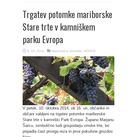
Trgatev potomke mariborske
Stare trte v kamniškem
parku Evropa
8. 10. 2014
Napovedi in obvestila
,
NOVICE
V petek, 10. oktobra 2014, ob 16. uri, občanke in
občani vabljeni na trgatev potomke mariborske
Stare trte v kamniški Park Evropa. Županu Marjanu
Šarcu, simbolično tudi gospodarju vinske trte, bo
pripadla čast prvega reza in prve pokušine grozdov.