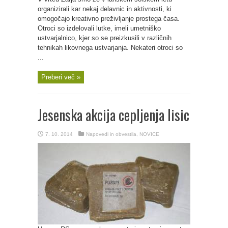
organizirali kar nekaj delavnic in aktivnosti, ki
omogočajo kreativno preživljanje prostega časa.
Otroci so izdelovali lutke, imeli umetniško
ustvarjalnico, kjer so se preizkusili v različnih
tehnikah likovnega ustvarjanja. Nekateri otroci so
...
Preberi več »
Jesenska akcija cepljenja lisic
7. 10. 2014
Napovedi in obvestila
,
NOVICE