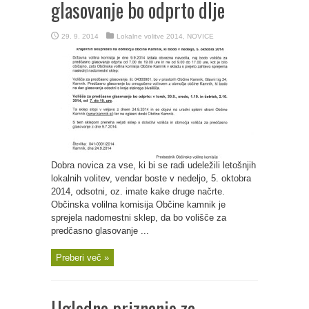
glasovanje bo odprto dlje
29. 9. 2014
Lokalne volitve 2014
,
NOVICE
Dobra novica za vse, ki bi se radi udeležili letošnjih
lokalnih volitev, vendar boste v nedeljo, 5. oktobra
2014, odsotni, oz. imate kake druge načrte.
Občinska volilna komisija Občine kamnik je
sprejela nadomestni sklep, da bo volišče za
predčasno glasovanje ...
Preberi več »
Ugledno priznanje za