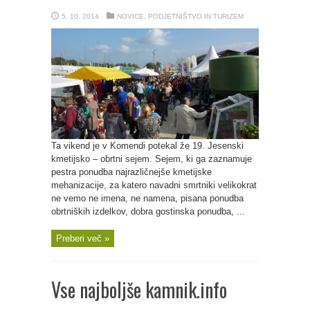
5. 10. 2014
NOVICE
,
PODJETNIŠTVO IN TURIZEM
Ta vikend je v Komendi potekal že 19. Jesenski
kmetijsko – obrtni sejem. Sejem, ki ga zaznamuje
pestra ponudba najrazličnejše kmetijske
mehanizacije, za katero navadni smrtniki velikokrat
ne vemo ne imena, ne namena, pisana ponudba
obrtniških izdelkov, dobra gostinska ponudba, ...
Preberi več »
Vse najboljše kamnik.info