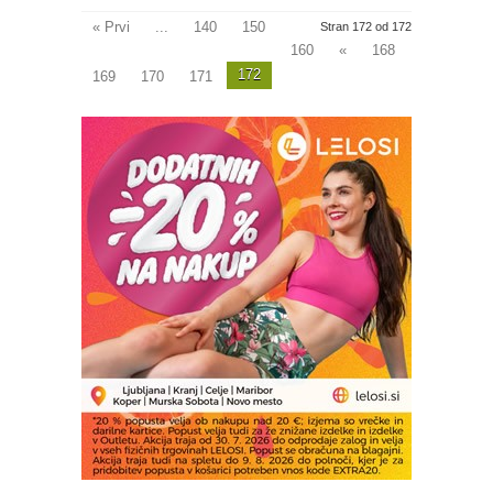
« Prvi
...
140
150
Stran 172 od 172
160
«
168
172
169
170
171