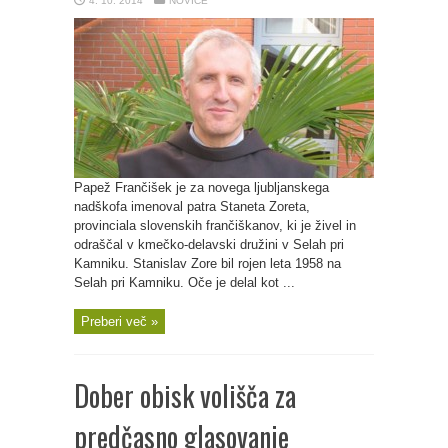
4. 10. 2014
NOVICE
Papež Frančišek je za novega ljubljanskega
nadškofa imenoval patra Staneta Zoreta,
provinciala slovenskih frančiškanov, ki je živel in
odraščal v kmečko-delavski družini v Selah pri
Kamniku. Stanislav Zore bil rojen leta 1958 na
Selah pri Kamniku. Oče je delal kot ...
Preberi več »
Dober obisk volišča za
predčasno glasovanje