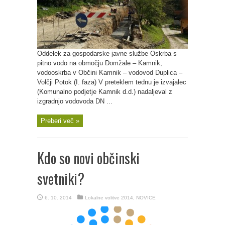
Oddelek za gospodarske javne službe Oskrba s
pitno vodo na območju Domžale – Kamnik,
vodooskrba v Občini Kamnik – vodovod Duplica –
Volčji Potok (I. faza) V preteklem tednu je izvajalec
(Komunalno podjetje Kamnik d.d.) nadaljeval z
izgradnjo vodovoda DN ...
Preberi več »
Kdo so novi občinski
svetniki?
6. 10. 2014
Lokalne volitve 2014
,
NOVICE