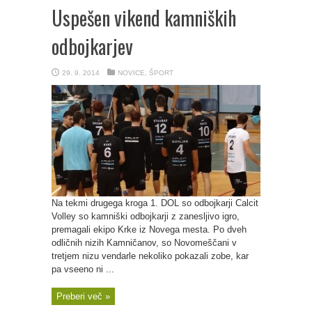
Uspešen vikend kamniških
odbojkarjev
29. 9. 2014
NOVICE
,
ŠPORT
Na tekmi drugega kroga 1. DOL so odbojkarji Calcit
Volley so kamniški odbojkarji z zanesljivo igro,
premagali ekipo Krke iz Novega mesta. Po dveh
odličnih nizih Kamničanov, so Novomeščani v
tretjem nizu vendarle nekoliko pokazali zobe, kar
pa vseeno ni ...
Preberi več »