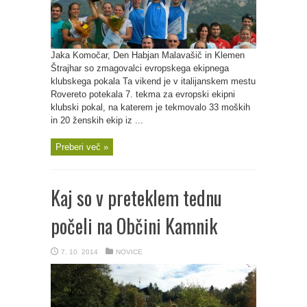
Jaka Komočar, Den Habjan Malavašič in Klemen
Štrajhar so zmagovalci evropskega ekipnega
klubskega pokala Ta vikend je v italijanskem mestu
Rovereto potekala 7. tekma za evropski ekipni
klubski pokal, na katerem je tekmovalo 33 moških
in 20 ženskih ekip iz ...
Preberi več »
Kaj so v preteklem tednu
počeli na Občini Kamnik
7. 10. 2014
NOVICE