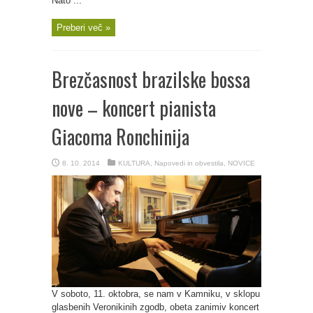
Nato ...
Preberi več »
Brezčasnost brazilske bossa
nove – koncert pianista
Giacoma Ronchinija
8. 10. 2014
KULTURA
,
Napovedi in obvestila
,
NOVICE
V soboto, 11. oktobra, se nam v Kamniku, v sklopu
glasbenih Veronikinih zgodb, obeta zanimiv koncert