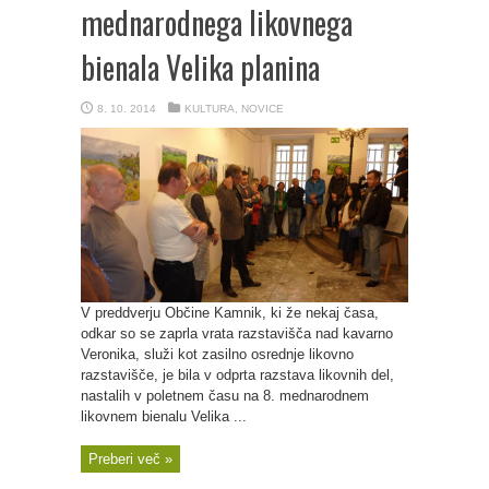
mednarodnega likovnega
bienala Velika planina
8. 10. 2014
KULTURA
,
NOVICE
V preddverju Občine Kamnik, ki že nekaj časa,
odkar so se zaprla vrata razstavišča nad kavarno
Veronika, služi kot zasilno osrednje likovno
razstavišče, je bila v odprta razstava likovnih del,
nastalih v poletnem času na 8. mednarodnem
likovnem bienalu Velika ...
Preberi več »