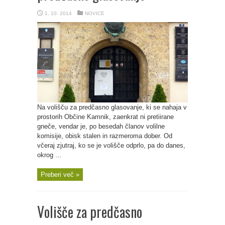
1. 10. 2014
NOVICE
Na volišču za predčasno glasovanje, ki se nahaja v
prostorih Občine Kamnik, zaenkrat ni pretiirane
gneče, vendar je, po besedah članov volilne
komisije, obisk stalen in razmeroma dober. Od
včeraj zjutraj, ko se je volišče odprlo, pa do danes,
okrog ...
Preberi več »
Volišče za predčasno