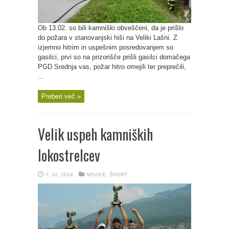
Ob 13.02. so bili kamniški obveščeni, da je prišlo
do požara v stanovanjski hiši na Veliki Lašni. Z
izjemno hitrim in uspešnim posredovanjem so
gasilci, prvi so na prizorišče prišli gasilci domačega
PGD Srednja vas, požar hitro omejili ter preprečili,
...
Preberi več »
Velik uspeh kamniških
lokostrelcev
7. 10. 2014
NOVICE
,
ŠPORT