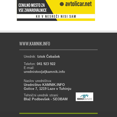
WWW.KAMNIK.INFO
Urednik:
Iztok Čebašek
Telefon:
041 923 922
E-mail:
urednistvo(at)kamnik.info
Naslov uredništva:
Uredništvo KAMNIK.INFO
Golice 7, 1219 Laze v Tuhinju
Tehnični urednik strani:
Blaž Podbevšek - SEOBAM