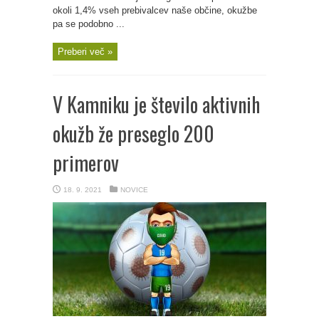
okoli 1,4% vseh prebivalcev naše občine, okužbe
pa se podobno ...
Preberi več »
V Kamniku je število aktivnih
okužb že preseglo 200
primerov
18. 9. 2021
NOVICE