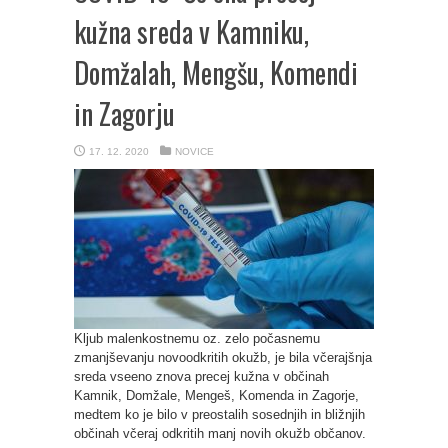
kužna sreda v Kamniku,
Domžalah, Mengšu, Komendi
in Zagorju
17. 12. 2020
NOVICE
Kljub malenkostnemu oz. zelo počasnemu
zmanjševanju novoodkritih okužb, je bila včerajšnja
sreda vseeno znova precej kužna v občinah
Kamnik, Domžale, Mengeš, Komenda in Zagorje,
medtem ko je bilo v preostalih sosednjih in bližnjih
občinah včeraj odkritih manj novih okužb občanov.