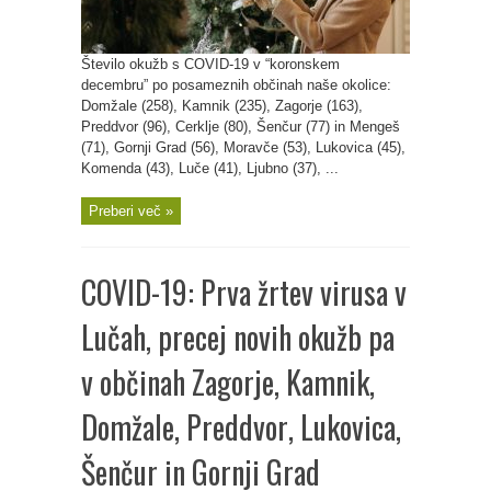
Število okužb s COVID-19 v “koronskem
decembru” po posameznih občinah naše okolice:
Domžale (258), Kamnik (235), Zagorje (163),
Preddvor (96), Cerklje (80), Šenčur (77) in Mengeš
(71), Gornji Grad (56), Moravče (53), Lukovica (45),
Komenda (43), Luče (41), Ljubno (37), ...
Preberi več »
COVID-19: Prva žrtev virusa v
Lučah, precej novih okužb pa
v občinah Zagorje, Kamnik,
Domžale, Preddvor, Lukovica,
Šenčur in Gornji Grad