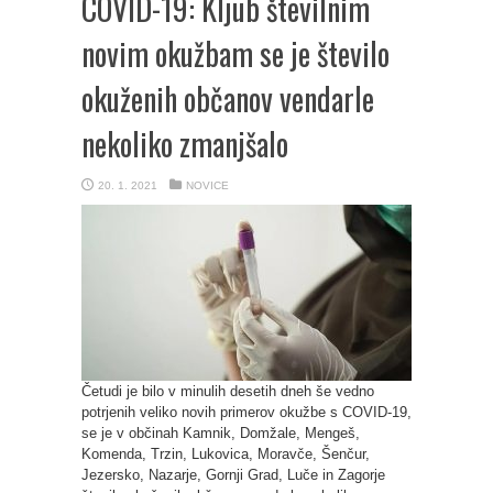
COVID-19: Kljub številnim
novim okužbam se je število
okuženih občanov vendarle
nekoliko zmanjšalo
20. 1. 2021
NOVICE
Četudi je bilo v minulih desetih dneh še vedno
potrjenih veliko novih primerov okužbe s COVID-19,
se je v občinah Kamnik, Domžale, Mengeš,
Komenda, Trzin, Lukovica, Moravče, Šenčur,
Jezersko, Nazarje, Gornji Grad, Luče in Zagorje