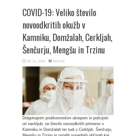
COVID-19: Veliko število
novoodkritih okužb v
Kamniku, Domžalah, Cerkljah,
Šenčurju, Mengšu in Trzinu
28. 11. 2020
NOVICE
Dolgotrajnim protikoronskim ukrepom in policijski
uri navkljub, se število novoodkritih primerov v
Kamniku in Domžalah ter tudi v Cerkljah, Šenčurju,
Mengšu in Trzinu in ostalih sosednjih občinah kar