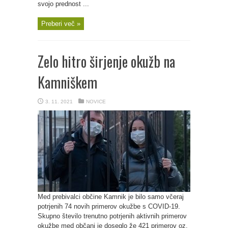
svojo prednost ...
Preberi več »
Zelo hitro širjenje okužb na
Kamniškem
3. 11. 2021
NOVICE
Med prebivalci občine Kamnik je bilo samo včeraj
potrjenih 74 novih primerov okužbe s COVID-19.
Skupno število trenutno potrjenih aktivnih primerov
okužbe med občani je doseglo že 421 primerov oz.