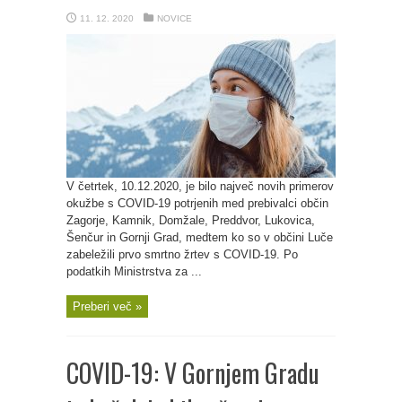
11. 12. 2020
NOVICE
V četrtek, 10.12.2020, je bilo največ novih primerov
okužbe s COVID-19 potrjenih med prebivalci občin
Zagorje, Kamnik, Domžale, Preddvor, Lukovica,
Šenčur in Gornji Grad, medtem ko so v občini Luče
zabeležili prvo smrtno žrtev s COVID-19. Po
podatkih Ministrstva za ...
Preberi več »
COVID-19: V Gornjem Gradu