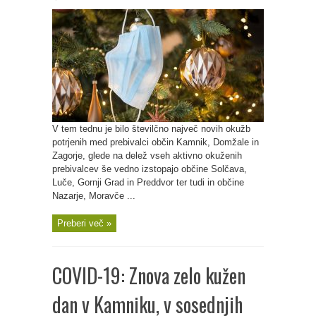
V tem tednu je bilo številčno največ novih okužb
potrjenih med prebivalci občin Kamnik, Domžale in
Zagorje, glede na delež vseh aktivno okuženih
prebivalcev še vedno izstopajo občine Solčava,
Luče, Gornji Grad in Preddvor ter tudi in občine
Nazarje, Moravče ...
Preberi več »
COVID-19: Znova zelo kužen
dan v Kamniku, v sosednjih