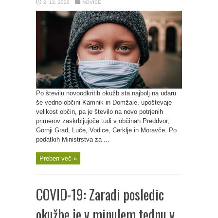
2. 12. 2020
NOVICE
Po številu novoodkritih okužb sta najbolj na udaru
še vedno občini Kamnik in Domžale, upoštevaje
velikost občin, pa je število na novo potrjenih
primerov zaskrbljujoče tudi v občinah Preddvor,
Gornji Grad, Luče, Vodice, Cerklje in Moravče. Po
podatkih Ministrstva za ...
Preberi več »
COVID-19: Zaradi posledic
okužbe je v minulem tednu v