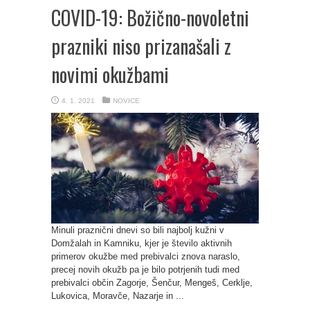
COVID-19: Božično-novoletni
prazniki niso prizanašali z
novimi okužbami
4. 1. 2021
NOVICE
Minuli praznični dnevi so bili najbolj kužni v
Domžalah in Kamniku, kjer je število aktivnih
primerov okužbe med prebivalci znova naraslo,
precej novih okužb pa je bilo potrjenih tudi med
prebivalci občin Zagorje, Šenčur, Mengeš, Cerklje,
Lukovica, Moravče, Nazarje in ...