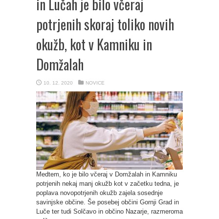
in Lučah je bilo včeraj
potrjenih skoraj toliko novih
okužb, kot v Kamniku in
Domžalah
10. 12. 2020
NOVICE
Medtem, ko je bilo včeraj v Domžalah in Kamniku
potrjenih nekaj manj okužb kot v začetku tedna, je
poplava novopotrjenih okužb zajela sosednje
savinjske občine. Še posebej občini Gornji Grad in
Luče ter tudi Solčavo in občino Nazarje, razmeroma