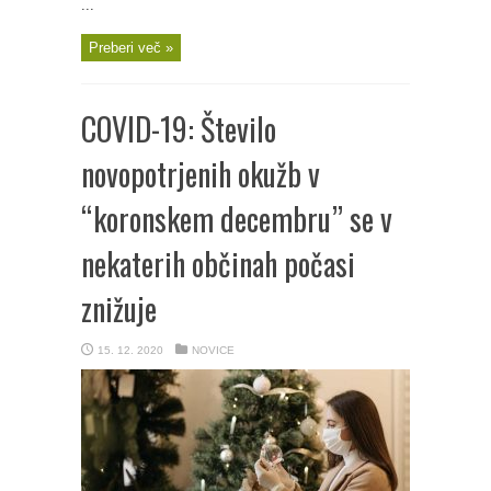
...
Preberi več »
COVID-19: Število
novopotrjenih okužb v
“koronskem decembru” se v
nekaterih občinah počasi
znižuje
15. 12. 2020
NOVICE