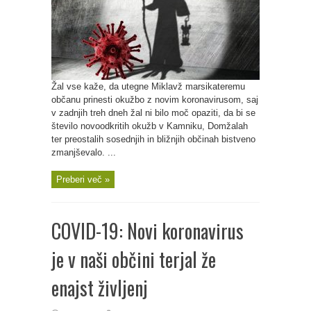
Žal vse kaže, da utegne Miklavž marsikateremu
občanu prinesti okužbo z novim koronavirusom, saj
v zadnjih treh dneh žal ni bilo moč opaziti, da bi se
število novoodkritih okužb v Kamniku, Domžalah
ter preostalih sosednjih in bližnjih občinah bistveno
zmanjševalo. ...
Preberi več »
COVID-19: Novi koronavirus
je v naši občini terjal že
enajst življenj