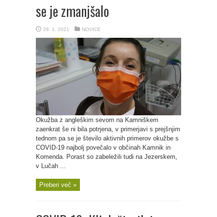
se je zmanjšalo
28. 1. 2021
NOVICE
Okužba z angleškim sevom na Kamniškem
zaenkrat še ni bila potrjena, v primerjavi s prejšnjim
tednom pa se je število aktivnih primerov okužbe s
COVID-19 najbolj povečalo v občinah Kamnik in
Komenda. Porast so zabeležili tudi na Jezerskem,
v Lučah ...
Preberi več »