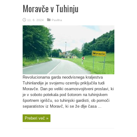
Moravče v Tuhinju
11. 6. 2024
Pavliha
Revolucionarna garda neodvisnega kraljestva
Tuhinlandije je svojemu ozemlju priključila tudi
Moravče. Dan po veliki osamosvojitveni proslavi, ki
je v soboto potekala pod šotorom na tuhinjskem
športnem igrišču, so tuhinjski gardisti, ob pomoči
separatistov iz Moravč, ki se že dlje časa ...
Preberi več »