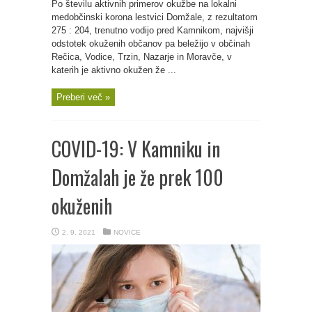
Po številu aktivnih primerov okužbe na lokalni
medobčinski korona lestvici Domžale, z rezultatom
275 : 204, trenutno vodijo pred Kamnikom, najvišji
odstotek okuženih občanov pa beležijo v občinah
Rečica, Vodice, Trzin, Nazarje in Moravče, v
katerih je aktivno okužen že ...
Preberi več »
COVID-19: V Kamniku in
Domžalah je že prek 100
okuženih
2. 9. 2021
NOVICE