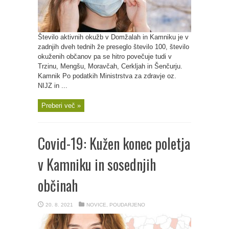
Število aktivnih okužb v Domžalah in Kamniku je v
zadnjih dveh tednih že preseglo število 100, število
okuženih občanov pa se hitro povečuje tudi v
Trzinu, Mengšu, Moravčah, Cerkljah in Šenčurju.
Kamnik Po podatkih Ministrstva za zdravje oz.
NIJZ in ...
Preberi več »
Covid-19: Kužen konec poletja
v Kamniku in sosednjih
občinah
20. 8. 2021
NOVICE
,
POUDARJENO