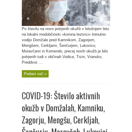
Po številu na novo potrjenih okužb v letošnjem letu
na lokalni medobčinski »korona lestvici« trenutno
vodijo Domžale pred Kamnikom, Zagorjem,
Mengšem, Cerkljami, Šenčurjem, Lukovico,
Moravčami in Komendo, precej novih okužb je bilo
potrjenih tudi v občinah Vodice, Trzin, Vransko,
Preddvor, ...
Preberi več »
COVID-19: Število aktivnih
okužb v Domžalah, Kamniku,
Zagorju, Mengšu, Cerkljah,
Šenčurju, Moravčah, Lukovici