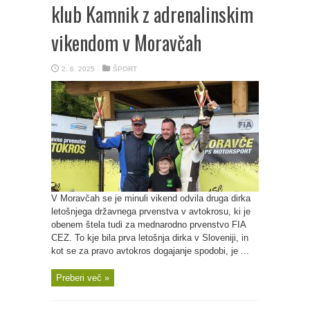
klub Kamnik z adrenalinskim
vikendom v Moravčah
2. 6. 2025
ŠPORT
V Moravčah se je minuli vikend odvila druga dirka
letošnjega državnega prvenstva v avtokrosu, ki je
obenem štela tudi za mednarodno prvenstvo FIA
CEZ. To kje bila prva letošnja dirka v Sloveniji, in
kot se za pravo avtokros dogajanje spodobi, je ...
Preberi več »