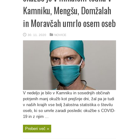
Kamniku, Mengšu, Domžalah
in Moravčah umrlo osem oseb
30. 11. 2020
NOVICE
V nedeljo je bilo v Kamniku in sosednjih občinah
potrjenih manj okužb kot prejšnje dni, žal pa je tudi
v naših krajih vse bolj žalostna statistika o številu
oseb, ki so umrle zaradi posledic okužbe s COVID-
19 in z njim ...
Preberi več »