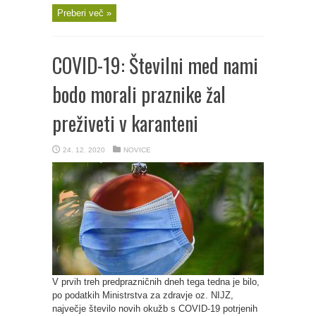
Preberi več »
COVID-19: Številni med nami
bodo morali praznike žal
preživeti v karanteni
24. 12. 2020
NOVICE
V prvih treh predprazničnih dneh tega tedna je bilo,
po podatkih Ministrstva za zdravje oz. NIJZ,
največje število novih okužb s COVID-19 potrjenih