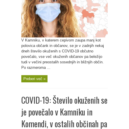
V Kamniku, v katerem cepivom zaupa manj kot
polovica občank in občanov, se je v zadnjih nekaj
dneh število okuženih s COVID-19 občutno
povečalo, vse več okuženih občanov pa beležijo
tudi v večini preostalih sosednjih in bližnjih občin.
Po razmeroma ...
Preberi več »
COVID-19: Število okuženih se
je povečalo v Kamniku in
Komendi, v ostalih občinah pa