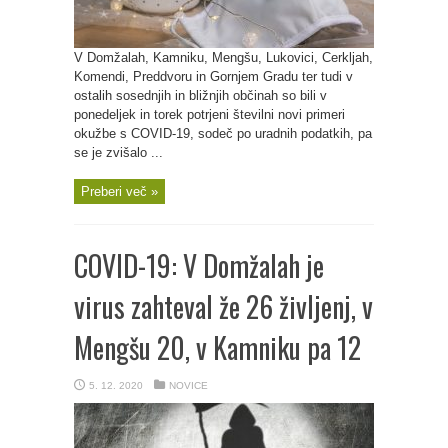
V Domžalah, Kamniku, Mengšu, Lukovici, Cerkljah,
Komendi, Preddvoru in Gornjem Gradu ter tudi v
ostalih sosednjih in bližnjih občinah so bili v
ponedeljek in torek potrjeni številni novi primeri
okužbe s COVID-19, sodeč po uradnih podatkih, pa
se je zvišalo ...
Preberi več »
COVID-19: V Domžalah je
virus zahteval že 26 življenj, v
Mengšu 20, v Kamniku pa 12
5. 12. 2020
NOVICE