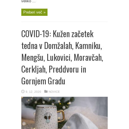
veliko ...
Preberi več »
COVID-19: Kužen začetek
tedna v Domžalah, Kamniku,
Mengšu, Lukovici, Moravčah,
Cerkljah, Preddvoru in
Gornjem Gradu
9. 12. 2020
NOVICE