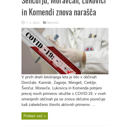
in Komendi znova narašča
7. 1. 2021
NOVICE
V prvih dneh letošnjega leta je bilo v občinah
Domžale, Kamnik, Zagorje, Mengeš, Cerklje,
Šenčur, Moravče, Lukovica in Komenda potrjeni
precej novih primerov okužbe s COVID-19, v vseh
omenjenih občinah pa se znova občutno povečuje
tudi zabeleženo število aktivnih primerov. ...
Preberi več »