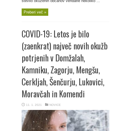
število okuženih občanov vendarle nekoliko ...
Preberi več »
COVID-19: Letos je bilo
(zaenkrat) največ novih okužb
potrjenih v Domžalah,
Kamniku, Zagorju, Mengšu,
Cerkljah, Šenčurju, Lukovici,
Moravčah in Komendi
11. 1. 2021
NOVICE