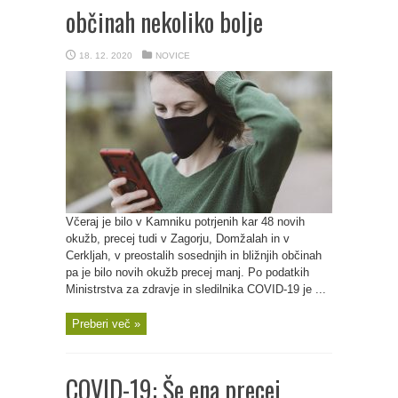
občinah nekoliko bolje
18. 12. 2020
NOVICE
Včeraj je bilo v Kamniku potrjenih kar 48 novih
okužb, precej tudi v Zagorju, Domžalah in v
Cerkljah, v preostalih sosednjih in bližnjih občinah
pa je bilo novih okužb precej manj. Po podatkih
Ministrstva za zdravje in sledilnika COVID-19 je ...
Preberi več »
COVID-19: Še ena precej