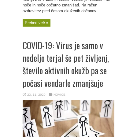
noče in noče občutno zmanjšati. Na račun
ozdravitev pred časom okuženih občanov ...
Preberi več »
COVID-19: Virus je samo v
nedeljo terjal še pet življenj,
število aktivnih okužb pa se
počasi vendarle zmanjšuje
23. 11. 2020
NOVICE