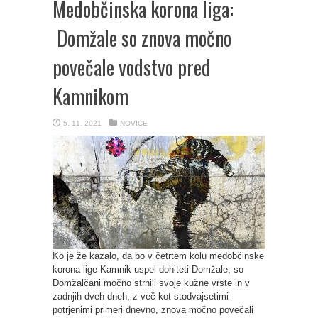
Medobčinska korona liga:
Domžale so znova močno
povečale vodstvo pred
Kamnikom
5. 11. 2021
NOVICE
Ko je že kazalo, da bo v četrtem kolu medobčinske
korona lige Kamnik uspel dohiteti Domžale, so
Domžalčani močno strnili svoje kužne vrste in v
zadnjih dveh dneh, z več kot stodvajsetimi
potrjenimi primeri dnevno, znova močno povečali