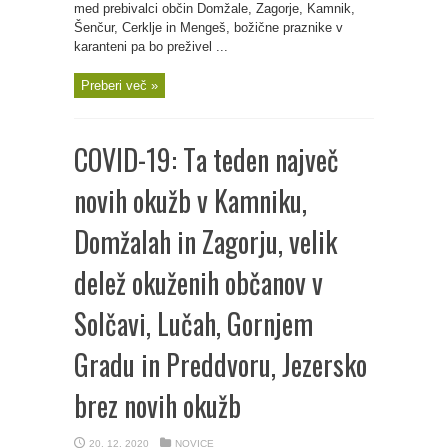
med prebivalci občin Domžale, Zagorje, Kamnik,
Šenčur, Cerklje in Mengeš, božične praznike v
karanteni pa bo preživel ...
Preberi več »
COVID-19: Ta teden največ
novih okužb v Kamniku,
Domžalah in Zagorju, velik
delež okuženih občanov v
Solčavi, Lučah, Gornjem
Gradu in Preddvoru, Jezersko
brez novih okužb
20. 12. 2020
NOVICE