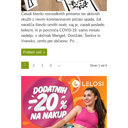
Četudi število novoodkritih primerov ter aktivnih
okužb z novim koronavirusom počasi upada, žal
narašča število umrlih oseb, saj je, zaradi posledic
bolezni, ki jo povzroča COVID-19, samo minulo
nedeljo, v občinah Mengeš, Domžale, Šenčur in
Vransko, umrlo pet občanov. Po ...
Preberi več »
1
2
3
4
»
Stran 1 od 4