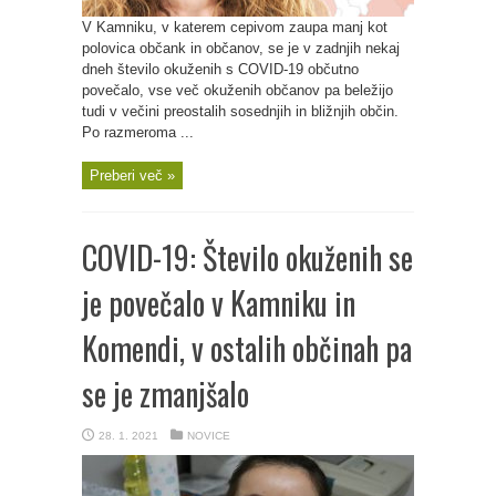
V Kamniku, v katerem cepivom zaupa manj kot
polovica občank in občanov, se je v zadnjih nekaj
dneh število okuženih s COVID-19 občutno
povečalo, vse več okuženih občanov pa beležijo
tudi v večini preostalih sosednjih in bližnjih občin.
Po razmeroma ...
Preberi več »
COVID-19: Število okuženih se
je povečalo v Kamniku in
Komendi, v ostalih občinah pa
se je zmanjšalo
28. 1. 2021
NOVICE