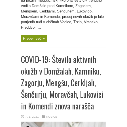
na lokalni medobčinski »korona lestvici« trenutno
vodijo Domžale pred Kamnikom, Zagorjem,
Mengšem, Cerkljami, Šenčurjem, Lukovico,
Moravčami in Komendo, precej novih okužb je bilo
potrjenih tudi v občinah Vodice, Trzin, Vransko,
Preddvor, ...
Preberi več »
COVID-19: Število aktivnih
okužb v Domžalah, Kamniku,
Zagorju, Mengšu, Cerkljah,
Šenčurju, Moravčah, Lukovici
in Komendi znova narašča
7. 1. 2021
NOVICE