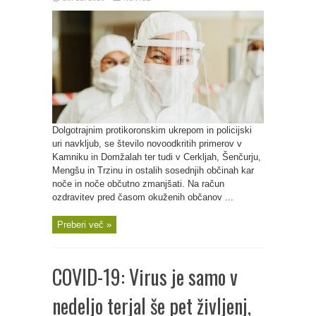
Dolgotrajnim protikoronskim ukrepom in policijski
uri navkljub, se število novoodkritih primerov v
Kamniku in Domžalah ter tudi v Cerkljah, Šenčurju,
Mengšu in Trzinu in ostalih sosednjih občinah kar
noče in noče občutno zmanjšati. Na račun
ozdravitev pred časom okuženih občanov ...
Preberi več »
COVID-19: Virus je samo v
nedeljo terjal še pet življenj,