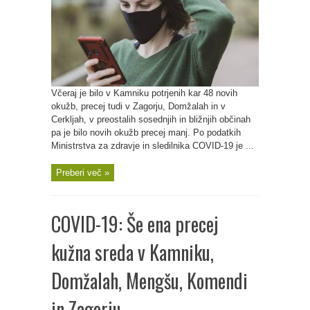
Včeraj je bilo v Kamniku potrjenih kar 48 novih
okužb, precej tudi v Zagorju, Domžalah in v
Cerkljah, v preostalih sosednjih in bližnjih občinah
pa je bilo novih okužb precej manj. Po podatkih
Ministrstva za zdravje in sledilnika COVID-19 je ...
Preberi več »
COVID-19: Še ena precej
kužna sreda v Kamniku,
Domžalah, Mengšu, Komendi
in Zagorju