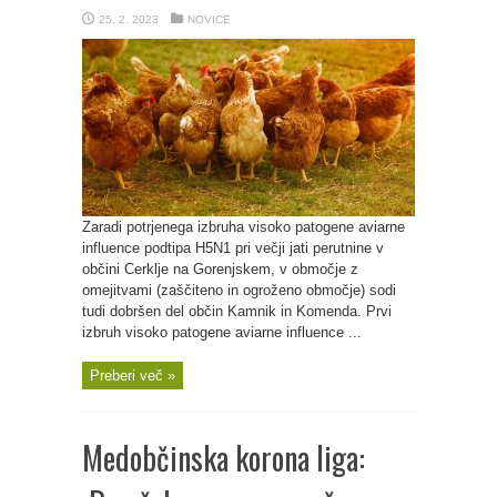
25. 2. 2023
NOVICE
Zaradi potrjenega izbruha visoko patogene aviarne
influence podtipa H5N1 pri večji jati perutnine v
občini Cerklje na Gorenjskem, v območje z
omejitvami (zaščiteno in ogroženo območje) sodi
tudi dobršen del občin Kamnik in Komenda. Prvi
izbruh visoko patogene aviarne influence ...
Preberi več »
Medobčinska korona liga: