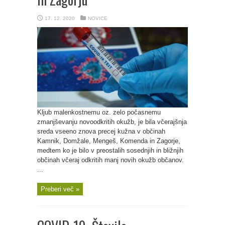
17. 12. 2020
NOVICE
Kljub malenkostnemu oz. zelo počasnemu
zmanjševanju novoodkritih okužb, je bila včerajšnja
sreda vseeno znova precej kužna v občinah
Kamnik, Domžale, Mengeš, Komenda in Zagorje,
medtem ko je bilo v preostalih sosednjih in bližnjih
občinah včeraj odkritih manj novih okužb občanov.
...
Preberi več »