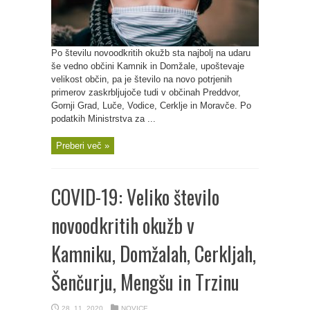
Po številu novoodkritih okužb sta najbolj na udaru
še vedno občini Kamnik in Domžale, upoštevaje
velikost občin, pa je število na novo potrjenih
primerov zaskrbljujoče tudi v občinah Preddvor,
Gornji Grad, Luče, Vodice, Cerklje in Moravče. Po
podatkih Ministrstva za ...
Preberi več »
COVID-19: Veliko število
novoodkritih okužb v
Kamniku, Domžalah, Cerkljah,
Šenčurju, Mengšu in Trzinu
28. 11. 2020
NOVICE