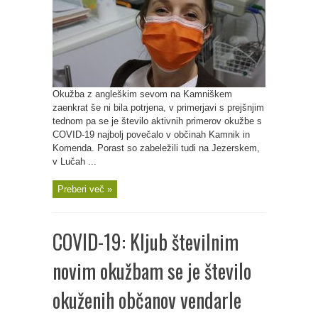
Okužba z angleškim sevom na Kamniškem
zaenkrat še ni bila potrjena, v primerjavi s prejšnjim
tednom pa se je število aktivnih primerov okužbe s
COVID-19 najbolj povečalo v občinah Kamnik in
Komenda. Porast so zabeležili tudi na Jezerskem,
v Lučah ...
Preberi več »
COVID-19: Kljub številnim
novim okužbam se je število
okuženih občanov vendarle