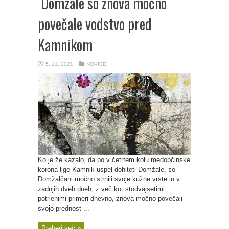
Domžale so znova močno
povečale vodstvo pred
Kamnikom
5. 11. 2021
NOVICE
Ko je že kazalo, da bo v četrtem kolu medobčinske
korona lige Kamnik uspel dohiteti Domžale, so
Domžalčani močno strnili svoje kužne vrste in v
zadnjih dveh dneh, z več kot stodvajsetimi
potrjenimi primeri dnevno, znova močno povečali
svojo prednost ...
Preberi več »