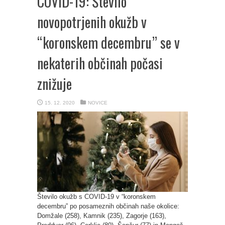
COVID-19: Število
novopotrjenih okužb v
“koronskem decembru” se v
nekaterih občinah počasi
znižuje
15. 12. 2020
NOVICE
Število okužb s COVID-19 v “koronskem
decembru” po posameznih občinah naše okolice:
Domžale (258), Kamnik (235), Zagorje (163),