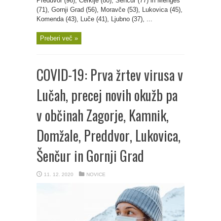
Preddvor (96), Cerklje (80), Šenčur (77) in Mengeš
(71), Gornji Grad (56), Moravče (53), Lukovica (45),
Komenda (43), Luče (41), Ljubno (37), ...
Preberi več »
COVID-19: Prva žrtev virusa v
Lučah, precej novih okužb pa
v občinah Zagorje, Kamnik,
Domžale, Preddvor, Lukovica,
Šenčur in Gornji Grad
11. 12. 2020
NOVICE