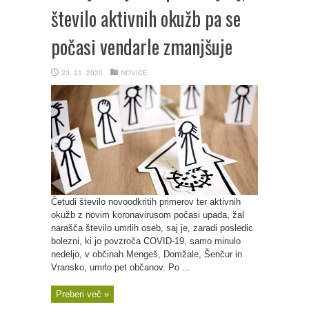
število aktivnih okužb pa se
počasi vendarle zmanjšuje
23. 11. 2020
NOVICE
Četudi število novoodkritih primerov ter aktivnih
okužb z novim koronavirusom počasi upada, žal
narašča število umrlih oseb, saj je, zaradi posledic
bolezni, ki jo povzroča COVID-19, samo minulo
nedeljo, v občinah Mengeš, Domžale, Šenčur in
Vransko, umrlo pet občanov. Po ...
Preberi več »