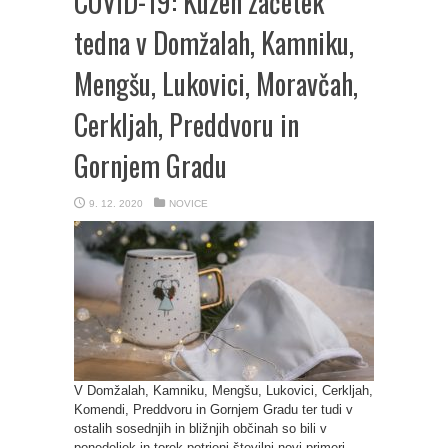
COVID-19: Kužen začetek
tedna v Domžalah, Kamniku,
Mengšu, Lukovici, Moravčah,
Cerkljah, Preddvoru in
Gornjem Gradu
9. 12. 2020
NOVICE
V Domžalah, Kamniku, Mengšu, Lukovici, Cerkljah,
Komendi, Preddvoru in Gornjem Gradu ter tudi v
ostalih sosednjih in bližnjih občinah so bili v
ponedeljek in torek potrjeni številni novi primeri