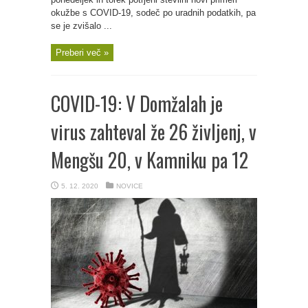
okužbe s COVID-19, sodeč po uradnih podatkih, pa
se je zvišalo ...
Preberi več »
COVID-19: V Domžalah je
virus zahteval že 26 življenj, v
Mengšu 20, v Kamniku pa 12
5. 12. 2020
NOVICE