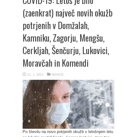
COVID-19: Letos je bilo
(zaenkrat) največ novih okužb
potrjenih v Domžalah,
Kamniku, Zagorju, Mengšu,
Cerkljah, Šenčurju, Lukovici,
Moravčah in Komendi
11. 1. 2021
NOVICE
Po številu na novo potrjenih okužb v letošnjem letu