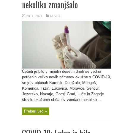
nekoliko zmanjšalo
20. 1. 2021
NOVICE
Četudi je bilo v minulih desetih dneh še vedno
potrjenih veliko novih primerov okužbe s COVID-19,
se je v občinah Kamnik, Domžale, Mengeš,
Komenda, Trzin, Lukovica, Moravče, Šenčur,
Jezersko, Nazarje, Gornji Grad, Luče in Zagorje
število okuženih občanov vendarle nekoliko ...
Preberi več »