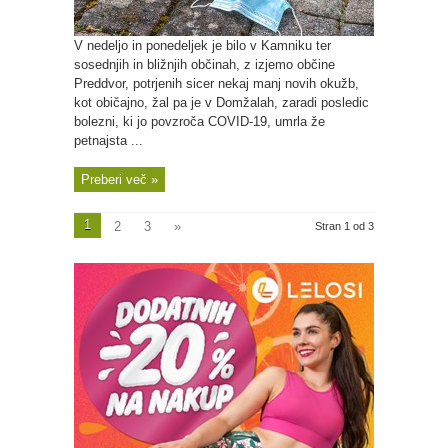
V nedeljo in ponedeljek je bilo v Kamniku ter
sosednjih in bližnjih občinah, z izjemo občine
Preddvor, potrjenih sicer nekaj manj novih okužb,
kot običajno, žal pa je v Domžalah, zaradi posledic
bolezni, ki jo povzroča COVID-19, umrla že
petnajsta ...
Preberi več »
1
2
3
»
Stran 1 od 3