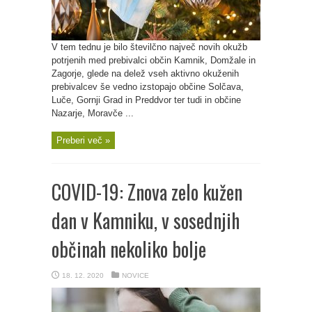
V tem tednu je bilo številčno največ novih okužb
potrjenih med prebivalci občin Kamnik, Domžale in
Zagorje, glede na delež vseh aktivno okuženih
prebivalcev še vedno izstopajo občine Solčava,
Luče, Gornji Grad in Preddvor ter tudi in občine
Nazarje, Moravče ...
Preberi več »
COVID-19: Znova zelo kužen
dan v Kamniku, v sosednjih
občinah nekoliko bolje
18. 12. 2020
NOVICE