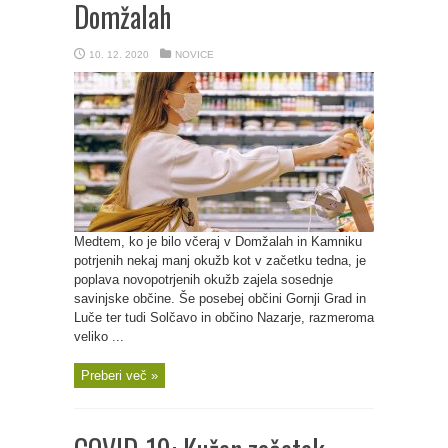
Domžalah
10. 12. 2020
NOVICE
Medtem, ko je bilo včeraj v Domžalah in Kamniku
potrjenih nekaj manj okužb kot v začetku tedna, je
poplava novopotrjenih okužb zajela sosednje
savinjske občine. Še posebej občini Gornji Grad in
Luče ter tudi Solčavo in občino Nazarje, razmeroma
veliko ...
Preberi več »