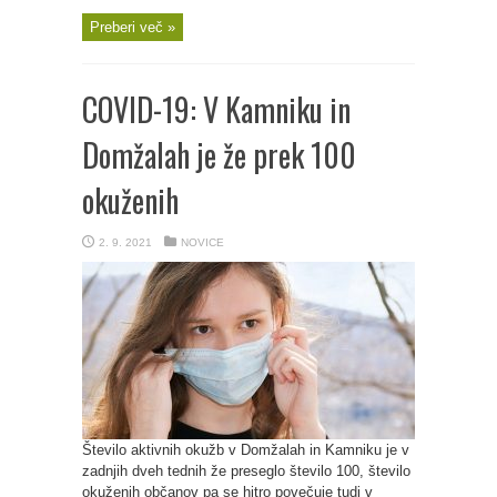
Preberi več »
COVID-19: V Kamniku in
Domžalah je že prek 100
okuženih
2. 9. 2021
NOVICE
Število aktivnih okužb v Domžalah in Kamniku je v
zadnjih dveh tednih že preseglo število 100, število
okuženih občanov pa se hitro povečuje tudi v