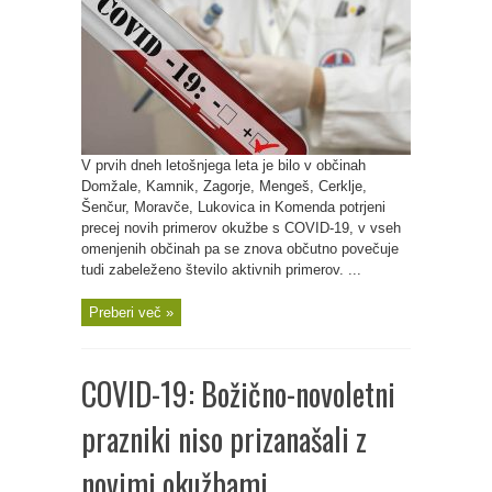
V prvih dneh letošnjega leta je bilo v občinah
Domžale, Kamnik, Zagorje, Mengeš, Cerklje,
Šenčur, Moravče, Lukovica in Komenda potrjeni
precej novih primerov okužbe s COVID-19, v vseh
omenjenih občinah pa se znova občutno povečuje
tudi zabeleženo število aktivnih primerov. ...
Preberi več »
COVID-19: Božično-novoletni
prazniki niso prizanašali z
novimi okužbami