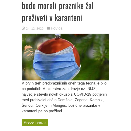
bodo morali praznike žal
preživeti v karanteni
24. 12. 2020
NOVICE
V prvih treh predprazničnih dneh tega tedna je bilo,
po podatkih Ministrstva za zdravje oz. NIJZ,
največje število novih okužb s COVID-19 potrjenih
med prebivalci občin Domžale, Zagorje, Kamnik,
Šenčur, Cerklje in Mengeš, božične praznike v
karanteni pa bo preživel ...
Preberi več »