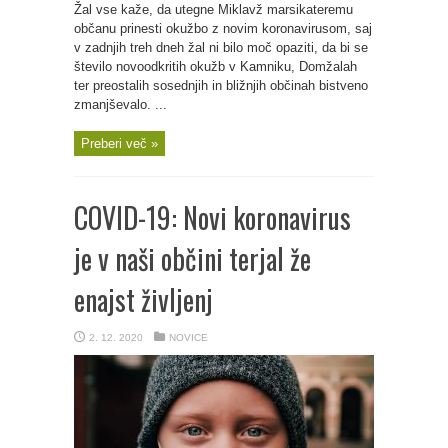
Žal vse kaže, da utegne Miklavž marsikateremu
občanu prinesti okužbo z novim koronavirusom, saj
v zadnjih treh dneh žal ni bilo moč opaziti, da bi se
število novoodkritih okužb v Kamniku, Domžalah
ter preostalih sosednjih in bližnjih občinah bistveno
zmanjševalo. ...
Preberi več »
COVID-19: Novi koronavirus
je v naši občini terjal že
enajst življenj
2. 12. 2020
NOVICE