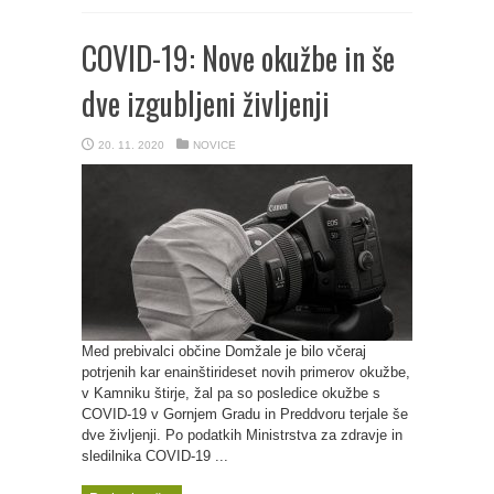
COVID-19: Nove okužbe in še
dve izgubljeni življenji
20. 11. 2020
NOVICE
Med prebivalci občine Domžale je bilo včeraj
potrjenih kar enainštirideset novih primerov okužbe,
v Kamniku štirje, žal pa so posledice okužbe s
COVID-19 v Gornjem Gradu in Preddvoru terjale še
dve življenji. Po podatkih Ministrstva za zdravje in
sledilnika COVID-19 ...