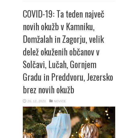
COVID-19: Ta teden največ
novih okužb v Kamniku,
Domžalah in Zagorju, velik
delež okuženih občanov v
Solčavi, Lučah, Gornjem
Gradu in Preddvoru, Jezersko
brez novih okužb
20. 12. 2020
NOVICE