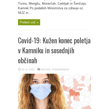
Trzinu, Mengšu, Moravčah, Cerkljah in Šenčurju.
Kamnik Po podatkih Ministrstva za zdravje oz.
NIJZ in ...
Preberi več »
Covid-19: Kužen konec poletja
v Kamniku in sosednjih
občinah
20. 8. 2021
NOVICE
,
POUDARJENO