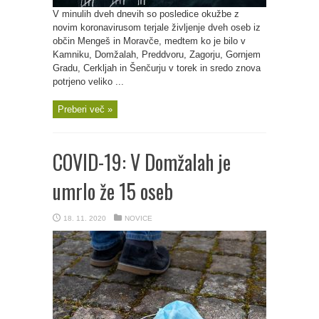
V minulih dveh dnevih so posledice okužbe z
novim koronavirusom terjale življenje dveh oseb iz
občin Mengeš in Moravče, medtem ko je bilo v
Kamniku, Domžalah, Preddvoru, Zagorju, Gornjem
Gradu, Cerkljah in Šenčurju v torek in sredo znova
potrjeno veliko ...
Preberi več »
COVID-19: V Domžalah je
umrlo že 15 oseb
18. 11. 2020
NOVICE