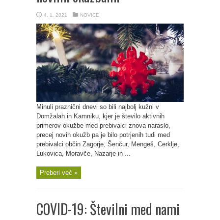
4. 1. 2021
NOVICE
Minuli praznični dnevi so bili najbolj kužni v
Domžalah in Kamniku, kjer je število aktivnih
primerov okužbe med prebivalci znova naraslo,
precej novih okužb pa je bilo potrjenih tudi med
prebivalci občin Zagorje, Šenčur, Mengeš, Cerklje,
Lukovica, Moravče, Nazarje in ...
Preberi več »
COVID-19: Številni med nami