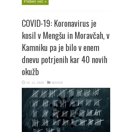
Preberi več »
COVID-19: Koronavirus je
kosil v Mengšu in Moravčah, v
Kamniku pa je bilo v enem
dnevu potrjenih kar 40 novih
okužb
19. 11. 2020
NOVICE